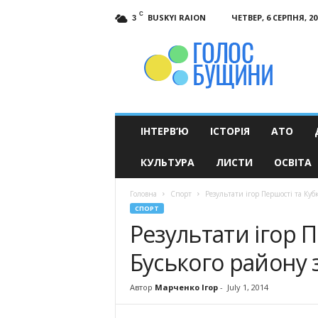
C
BUSKYI RAION
ЧЕТВЕР, 6 СЕРПНЯ, 20
3
Голос
Бущини
ІНТЕРВ’Ю
ІСТОРІЯ
АТО
КУЛЬТУРА
ЛИСТИ
ОСВІТА
Головна
Спорт
Результати ігор Першості та Куб
СПОРТ
Результати ігор П
Буського району 
Автор
Марченко Ігор
-
July 1, 2014