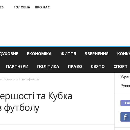
26
ГОЛОВНА
ПРО НАС
ДУХОВНЕ
ЕКОНОМІКА
ЖИТТЯ
ЗВЕРНЕННЯ
КОНК
ПАРТНЕРИ
ПОЛІТИКА
ПРАВО
СВЯТО
СПОРТ
Украї
ка Буського району з футболу
Русс
ершості та Кубка
Сл
з футболу