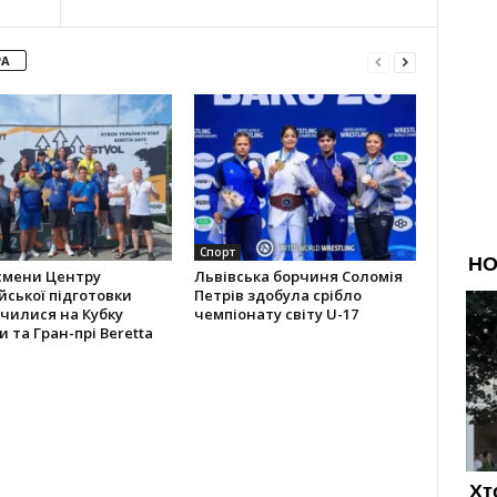
РА
Спорт
смени Центру
Львівська борчиня Соломія
йської підготовки
Петрів здобула срібло
чилися на Кубку
чемпіонату світу U-17
и та Гран-прі Beretta