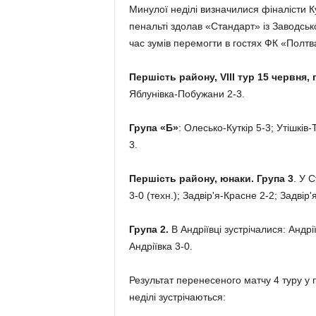
Минулої неділі визначилися фіналісти 
пенальті здолав «Стандарт» із Заводсько
час зумів перемогти в гостях ФК «Полтва
Першість району, VIII тур 15 червня, 
Яблунівка-Побужани 2-3.
Група «Б»
: Олесько-Куткір 5-3; Утішків
3.
Першість району, юнаки. Група 3
. У 
3-0 (техн.); Задвір'я-Красне 2-2; Задвір
Група 2.
В Андріївці зустрічалися: Андр
Андріївка 3-0.
Результат перенесеного матчу 4 туру у п
неділі зустрічаються: