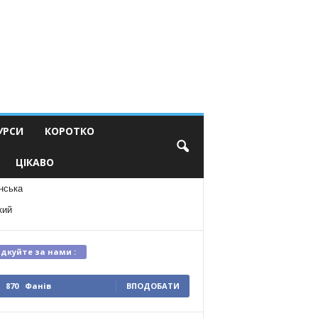
УРСИ
КОРОТКО
ЦІКАВО
нська
кий
ідкуйте за нами :
870
Фанів
ВПОДОБАТИ