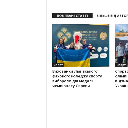
ПОВ'ЯЗАНІ СТАТТІ
БІЛЬШЕ ВІД АВТО
Спорт
Спорт
Вихованки Львівського
Спорт
фахового коледжу спорту
олімпі
вибороли дві медалі
відзна
чемпіонату Європи
Україн