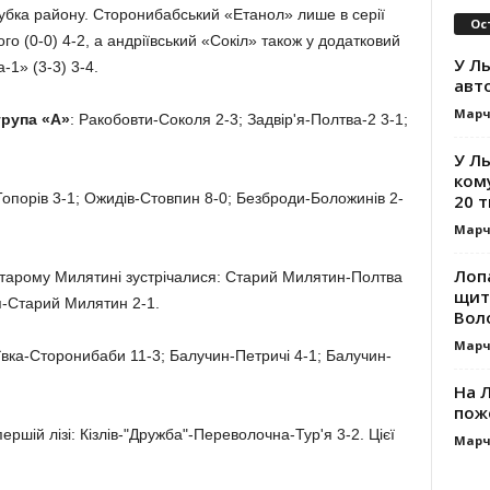
Кубка району. Сторонибабський «Етанол» лише в серії
Ос
го (0-0) 4-2, а андріївський «Сокіл» також у додатковий
У Ль
-1» (3-3) 3-4.
авт
Марч
група «А»
: Ракобовти-Соколя 2-3; Задвір'я-Полтва-2 3-1;
У Л
ком
-Топорів 3-1; Ожидів-Стовпин 8-0; Безброди-Боложинів 2-
20 т
Марч
Лоп
Старому Милятині зустрічалися: Старий Милятин-Полтва
щит
'я-Старий Милятин 2-1.
Вол
Марч
іївка-Сторонибаби 11-3; Балучин-Петричі 4-1; Балучин-
На Л
пож
ершій лізі: Кізлів-"Дружба"-Переволочна-Тур'я 3-2. Цієї
Марч