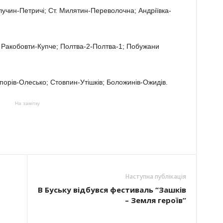
лучин-Петричі; Ст. Милятин-Переволочна; Андріївка-
і; Ракобовти-Купче; Полтва-2-Полтва-1; Побужани
Топорів-Олесько; Стовпин-Утішків; Боложинів-Ожидів.
На замітку
Наступна публікація
В Буську відбувся фестиваль “Зашків
– Земля героїв”