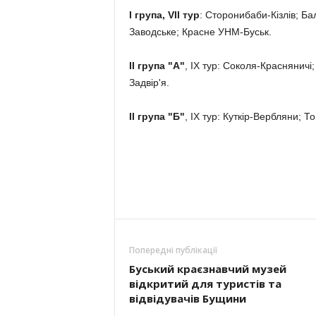
I група, VII тур
: Сторонибаби-Кізлів; Ба
Заводське; Красне УНМ-Буськ.
II група "А"
, IX тур: Соколя-Краснянич
Задвір'я.
II група "Б"
, IX тур: Куткір-Вербляни; 
Попередні публікації
Буський краєзнавчий музей
відкритий для туристів та
відвідувачів Бущини