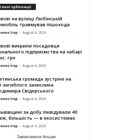
танні публікації
вові на вулиці Любінській
омобіль травмував пішохода
енко Ігор
-
August 6, 2026
ьвові викрили посадовця
унального підприємства на хабарі
ис. грн
енко Ігор
-
August 6, 2026
атинська громада зустріне на
і загиблого захисника
одимира Свідерського
енко Ігор
-
August 6, 2026
ьвівщині за добу ліквідували 40
еж, більшість — в екосистемах
енко Ігор
-
August 6, 2026
Завантажити більше