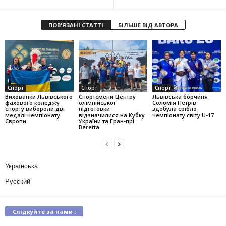
ПОВ'ЯЗАНІ СТАТТІ
БІЛЬШЕ ВІД АВТОРА
Спорт
Спорт
Спорт
Вихованки Львівського
Спортсмени Центру
Львівська борчиня
фахового коледжу
олімпійської
Соломія Петрів
спорту вибороли дві
підготовки
здобула срібло
медалі чемпіонату
відзначилися на Кубку
чемпіонату світу U-17
Європи
України та Гран-прі
Beretta
Українська
Русский
Слідкуйте за нами :