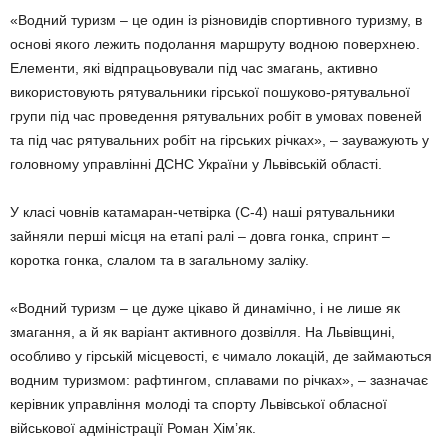
«Водний туризм – це один із різновидів спортивного туризму, в
основі якого лежить подолання маршруту водною поверхнею.
Елементи, які відпрацьовували під час змагань, активно
використовують рятувальники гірської пошуково-рятувальної
групи під час проведення рятувальних робіт в умовах повеней
та під час рятувальних робіт на гірських річках», – зауважують у
головному управлінні ДСНС України у Львівській області.
У класі човнів катамаран-четвірка (С-4) наші рятувальники
зайняли перші місця на етапі ралі – довга гонка, спринт –
коротка гонка, слалом та в загальному заліку.
«Водний туризм – це дуже цікаво й динамічно, і не лише як
змагання, а й як варіант активного дозвілля. На Львівщині,
особливо у гірській місцевості, є чимало локацій, де займаються
водним туризмом: рафтингом, сплавами по річках», – зазначає
керівник управління молоді та спорту Львівської обласної
військової адміністрації Роман Хім’як.