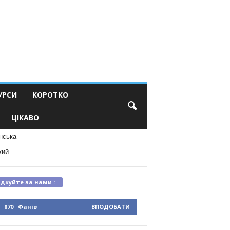
УРСИ
КОРОТКО
ЦІКАВО
нська
кий
ідкуйте за нами :
870
Фанів
ВПОДОБАТИ