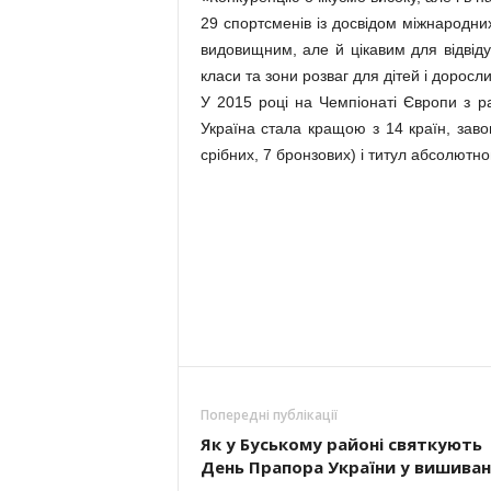
29 спортсменів із досвідом міжнародни
видовищним, але й цікавим для відвід
класи та зони розваг для дітей і дорос
У 2015 році на Чемпіонаті Європи з р
Україна стала кращою з 14 країн, зав
срібних, 7 бронзових) і титул абсолютн
Попередні публікації
Як у Буському районі святкують
День Прапора України у вишиван