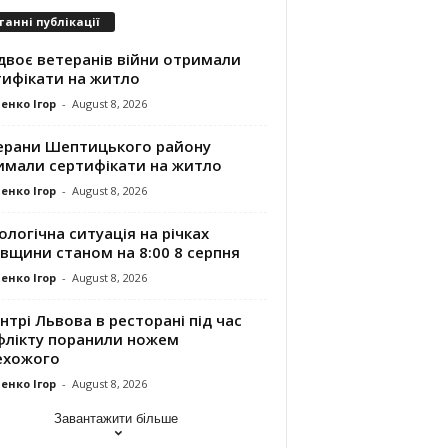
танні публікації
двоє ветеранів війни отримали
тифікати на житло
енко Ігор
-
August 8, 2026
ерани Шептицького району
имали сертифікати на житло
енко Ігор
-
August 8, 2026
ологічна ситуація на річках
вщини станом на 8:00 8 серпня
енко Ігор
-
August 8, 2026
нтрі Львова в ресторані під час
флікту поранили ножем
ехожого
енко Ігор
-
August 8, 2026
Завантажити більше