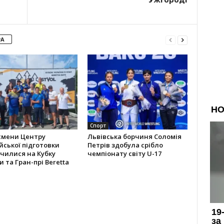
РА
Спорт
смени Центру
Львівська борчиня Соломія
йської підготовки
Петрів здобула срібло
чилися на Кубку
чемпіонату світу U-17
и та Гран-прі Beretta