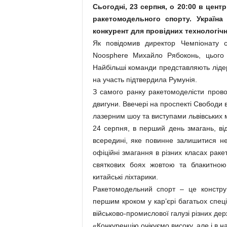
Сьогодні, 23 серпня, о 20:00 в цент
ракетомодельного спорту. Україна
конкурент для провідних технологічн
Як повідомив директор Чемпіонату с
Noosphere Михайло Рябоконь, цього 
Найбільші команди представляють лідер
на участь підтвердила Румунія.
З самого ранку ракетомоделісти прово
двигуни. Ввечері на проспекті Свободи 
лазерним шоу та виступами львівських 
24 серпня, в перший день змагань, ві
всередині, яке повинне залишитися н
офіційні змагання в різних класах раке
святкових боях жовтою та блакитною
китайські ліхтарики.
Ракетомодельний спорт – це констру
першим кроком у кар’єрі багатьох спеці
військово-промислової галузі різних де
«Конкуренцію очікуємо високу, але і в н