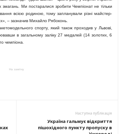
х змагань. Ми постаралися зробити Чемпіонат не тільки
ування всією родиною, тому запланували різні майстер-
лих», – зазначив Михайло Рябоконь.
акетомодельного спорту, який також проходив у Львові,
оювавши в загальному заліку 27 медалей (14 золотих, 6
ого чемпіона.
На замітку
Наступна публікація
Україна гальмує відкриття
ках
пішохідного пункту пропуску в
Ужгороді