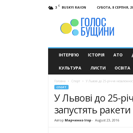
C
BUSKYI RAION
СУБОТА, 8 СЕРПНЯ, 2
3
Голос
Бущини
ІНТЕРВ’Ю
ІСТОРІЯ
АТО
КУЛЬТУРА
ЛИСТИ
ОСВІТА
Головна
Спорт
У Львові до 25-річчя незалежнос
СПОРТ
У Львові до 25-рі
запустять ракети
Автор
Марченко Ігор
-
August 23, 2016