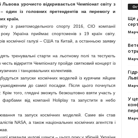
рі Львова урочисто відкривається Чемпіонат світу з
Ос
 – один із головних претендентів на перемогу и
Ще 
их країн.
сер
віту з ракетомодельного спорту 2016, CIO компанії
Марч
року Україна приймає спортсменів з 19 країн світу.
ів космічної галузі – США та Китай, а останньою заявку
Вет
отр
дять тренувальні старти на льотному полі та тестують
Марч
в честь відкриття Чемпіонату пройде святковий концерт із
музичних і танцювальних колективів.
Гідр
Льві
дбудуться запуски космічних моделей із курячим яйцем
еушкодженим до самої посадки. Після цього почнуться
Марч
т. Крім того, глядачі зможуть безкоштовно взяти участь у
У це
 фарбами від компанії Holiplay та запустити в небо
кон
пер
ювання та запуск космічних моделей. Саме він став
Марч
алістів NASA, а також національних космічних агентств і
ржав.
ашої команди чудові шанси – цього року у збірній України