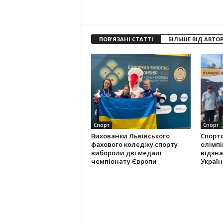
ПОВ'ЯЗАНІ СТАТТІ
БІЛЬШЕ ВІД АВТО
Спорт
Спорт
Вихованки Львівського
Спорт
фахового коледжу спорту
олімпі
вибороли дві медалі
відзна
чемпіонату Європи
Україн