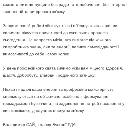
кожного жителя Бущини без радіо та телебачення, без Інтернет-
технологій та цифрового зв’язку.
Завдяки вашій роботі зближуються і об’єднуються люди, ви
сприяєте відчуттю причетності до суспільних процесів
сьогодення. Це непроста місія, яка вимагає від кожного
співробітника знань, сил та енергії, великої самовідданості і
вимогливості до себе і своїх колег.
У день професійного свята зичимо усім вам міцного здоров’я,
щастя, добробуту, злагоди і родинного затишку.
Нехай і надалі ваша енергія та професійна майстерність
спрямовуються на об’єктивне, всебічне інформування
громадськості Бузеччини, на задоволення потреб населення у
високоякісних, доступних послугах зв’язку.
Володимир САЙ, голова Буської РДА