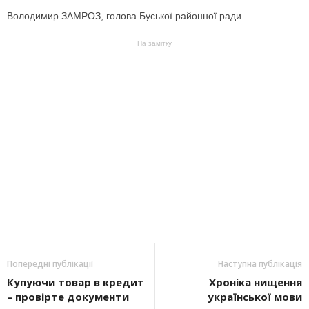
Володимир ЗАМРОЗ, голова Буської районної ради
На замітку
Попередні публікації
Наступна публікація
Купуючи товар в кредит
Хроніка нищення
– провірте документи
української мови