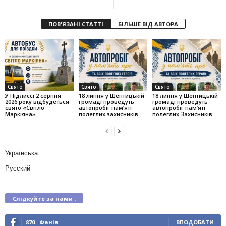
ПОВ'ЯЗАНІ СТАТТІ
БІЛЬШЕ ВІД АВТОРА
Свято
Свято
Свято
У Підлиссі 2 серпня
18 липня у Шептицькій
18 липня у Шептицькій
2026 року відбудеться
громаді проведуть
громаді проведуть
свято «Світло
автопробіг пам’яті
автопробіг пам’яті
Маркіяна»
полеглих захисників
полеглих Захисників
Українська
Русский
Слідкуйте за нами :
870
Фанів
ВПОДОБАТИ