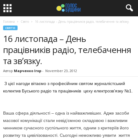
Головна
Свято
16 листопада – День працівників радіо, телебачення та зв’язку.
СВЯТО
16 листопада – День
працівників радіо, телебачення
та зв’язку.
Автор
Марченко Ігор
-
November 23, 2012
З цієї нагоди вітаємо з професійним святом журналістський
колектив Буського радіо та працівників цеху електрозв’язку №1.
Ваша сфера діяльності – одна із найважливіших. Адже засоби
масової комунікації стали невід’ємною складовою і важливим
чинником сучасного суспільного життя, одним з критеріїв його
розвитку та цивілізованості. Сьогодні неможливо уявити життя