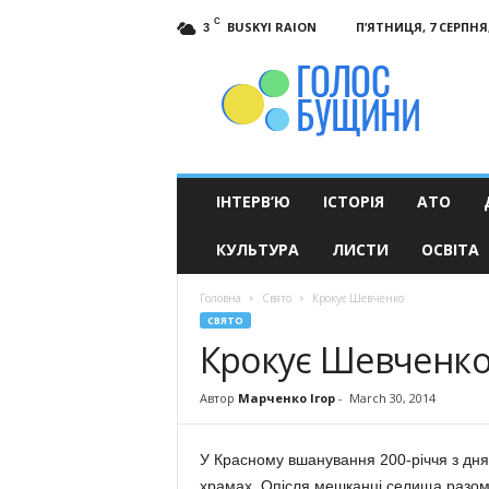
C
BUSKYI RAION
П’ЯТНИЦЯ, 7 СЕРПНЯ,
3
Голос
Бущини
ІНТЕРВ’Ю
ІСТОРІЯ
АТО
КУЛЬТУРА
ЛИСТИ
ОСВІТА
Головна
Свято
Крокує Шевченко
СВЯТО
Крокує Шевченк
Автор
Марченко Ігор
-
March 30, 2014
У Красному вшанування 200-річчя з дня
храмах. Опісля мешканці селища разом