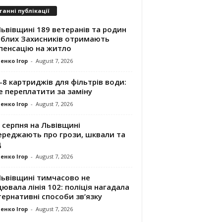
танні публікації
ьвівщині 189 ветеранів та родин
иблих Захисників отримають
пенсацію на житло
енко Ігор
-
August 7, 2026
8 картриджів для фільтрів води:
е переплатити за заміну
енко Ігор
-
August 7, 2026
 серпня на Львівщині
ереджають про грози, шквали та
д
енко Ігор
-
August 7, 2026
Львівщині тимчасово не
ювала лінія 102: поліція нагадала
ернативні способи зв’язку
енко Ігор
-
August 7, 2026