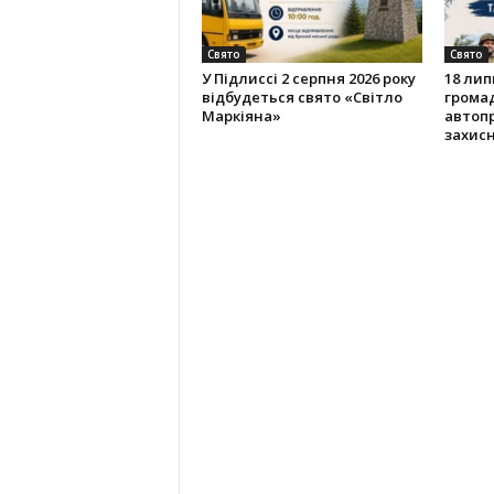
Свято
Свято
У Підлиссі 2 серпня 2026 року
18 лип
відбудеться свято «Світло
громад
Маркіяна»
автопр
захисн