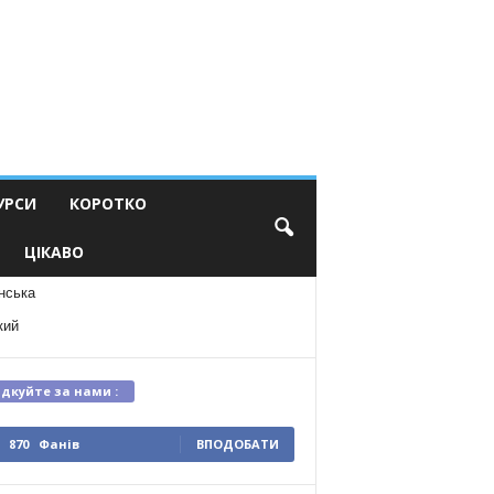
УРСИ
КОРОТКО
ЦІКАВО
нська
кий
ідкуйте за нами :
870
Фанів
ВПОДОБАТИ