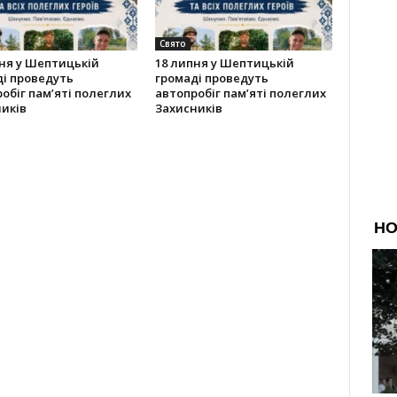
Свято
ня у Шептицькій
18 липня у Шептицькій
і проведуть
громаді проведуть
обіг пам’яті полеглих
автопробіг пам’яті полеглих
иків
Захисників