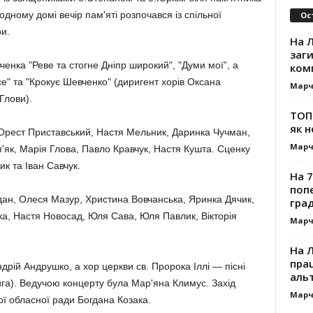
дному домі вечір пам'яті розпочався із спільної
Ос
и.
На Л
заг
ченка "Реве та стогне Дніпр широкий", "Думи мої”, а
ком
се" та "Крокує Шевченко" (диригент хорів Оксана
Марч
Глови).
ТОП-
як н
Орест Приставський, Настя Мельник, Даринка Чучман,
Марч
'як, Марія Глова, Павло Кравчук, Настя Кушта. Сценку
к та Іван Савчук.
На 7
поп
гдан, Олеся Мазур, Христина Вовчанська, Яринка Дячик,
гра
ка, Настя Новосад, Юля Сава, Юля Павлик, Вікторія
Марч
На 
прац
дрій Андрушко, а хор церкви св. Пророка Іллі — пісні
альт
га). Ведучою концерту була Мар'яна Климус. Захід
Марч
ої обласної ради Богдана Козака.