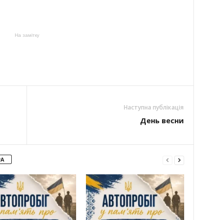
На замітку
Наступна публікація
День весни
РА