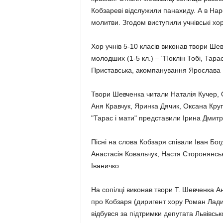
Кобзареві відслужили панахиду. А в Наро
молитви. Згодом виступили учнівські хор
Хор учнів 5-10 класів виконав твори Шев
молодших (1-5 кл.) – "Поклін Тобі, Тара
Приставська, акомпанування Ярослава 
Твори Шевченка читали Наталія Кучер, 
Аня Кравчук, Яринка Дячик, Оксана Круп
"Тарас і мати" представили Ірина Дмитри
Пісні на слова Кобзаря співали Іван Бо
Анастасія Ковальчук, Настя Сторонянсь
Іваничко.
На сопілці виконав твори Т. Шевченка Ан
про Кобзаря (диригент хору Роман Лади
відбувся за підтримки депутата Львівськ