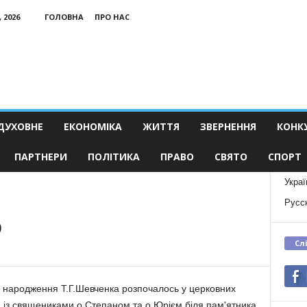
 2026
ГОЛОВНА
ПРО НАС
ДУХОВНЕ
ЕКОНОМІКА
ЖИТТЯ
ЗВЕРНЕННЯ
КОНК
ПАРТНЕРИ
ПОЛІТИКА
ПРАВО
СВЯТО
СПОРТ
Украї
Русс
о
Сл
 народження Т.Г.Шевченка розпочалось у церковних
 із священиками о.Степаном та о.Юрієм біля пам'ятника