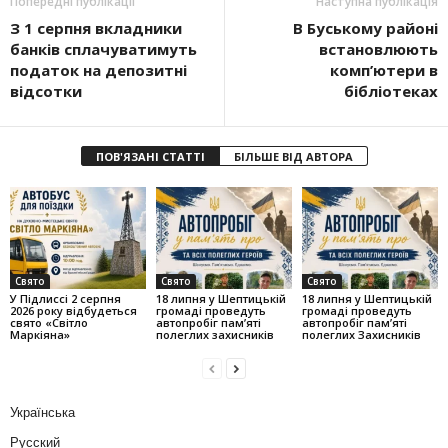
Попередні публікації
Наступна публікація
З 1 серпня вкладники
В Буському районі
банків сплачуватимуть
встановлюють
податок на депозитні
комп’ютери в
відсотки
бібліотеках
ПОВ'ЯЗАНІ СТАТТІ
БІЛЬШЕ ВІД АВТОРА
Свято
Свято
Свято
У Підлиссі 2 серпня
18 липня у Шептицькій
18 липня у Шептицькій
2026 року відбудеться
громаді проведуть
громаді проведуть
свято «Світло
автопробіг пам’яті
автопробіг пам’яті
Маркіяна»
полеглих захисників
полеглих Захисників
Українська
Русский