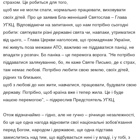
страхом. Це робиться для того,
щоб ми не могли спати, нормально працювати, виховувати
своїх дітей. Про це заявив Бла-женніший Святослав – Глава
УГКЦ. Відповідаючи на запитання, що нам потрібно сьогодні
робити: святкувати різні державні свята чи, навпаки, утриматися
від цього, – Глава Церкви наголосив, що громадянам України,
які живуть поза межами АТО, важливо не піддаватися паніці, не
впадати у розпач. Бо паніка – це перемога ворога. "Не потрібно
піддаватися залякуванню, бо, як каже Святе Письмо, де є страх,
там немає любові. Потрібно любити свою землю, своїх дітей,
рідних та близьких,
щоб з любові до них жити, навчатися, працювати, будувати свою
державу. Потрібно, щоб країна вже і тепер жила. Це і буде
нашою перемогою", – підкреслив Предстоятель УГКЦ.
Отож відзначаймо – гідно, але не гучно – річницю незалежності,
бо це ще одна нагода відновити свої національні зобов'язання
перед Богом, народом і державою, ще одна підстава
замислитись над тим, що відбувається нині і у владі, і у тобі, з