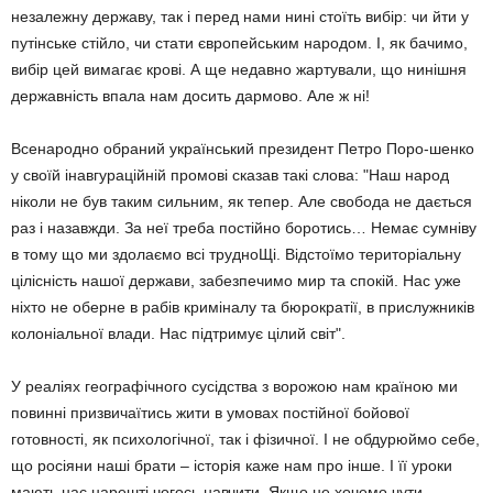
незалежну державу, так і перед нами нині стоїть вибір: чи йти у
путінське стійло, чи стати європейським народом. І, як бачимо,
вибір цей вимагає крові. А ще недавно жартували, що нинішня
державність впала нам досить дармово. Але ж ні!
Всенародно обраний український президент Петро Поро-шенко
у своїй інавгураційній промові сказав такі слова: "Наш народ
ніколи не був таким сильним, як тепер. Але свобода не дається
раз і назавжди. За неї треба постійно боротись… Немає сумніву
в тому що ми здолаємо всі трудноЩі. Відстоїмо територіальну
цілісність нашої держави, забезпечимо мир та спокій. Нас уже
ніхто не оберне в рабів криміналу та бюрократії, в прислужників
колоніальної влади. Нас підтримує цілий світ".
У реаліях географічного сусідства з ворожою нам країною ми
повинні призвичаїтись жити в умовах постійної бойової
готовності, як психологічної, так і фізичної. І не обдурюймо себе,
що росіяни наші брати – історія каже нам про інше. І її уроки
мають нас нарешті чогось навчити. Якщо не хочемо чути