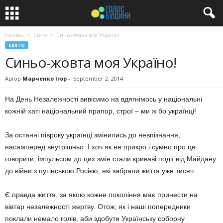
Головна
Свято
Синьо-жовта моя Україно!
СВЯТО
Синьо-жовта моя Україно!
Автор
Марченко Ігор
-
September 2, 2014
На День Незалежності вивісимо на вдягнімось у національні
кожній хаті національний прапор, строї – ми ж бо українці!
За останні півроку українці змінились до невпізнання,
насамперед внутрішньо. І хоч як не прикро і сумно про це
говорити, імпульсом до цих змін стали криваві події від Майдану
до війни з путінською Росією, які забрали життя уже тисяч.
Є правда життя, за якою кожне покоління має принести на
вівтар незалежності жертву. Отож, як і наші попередники
поклали немало голів, аби здобути Українську соборну