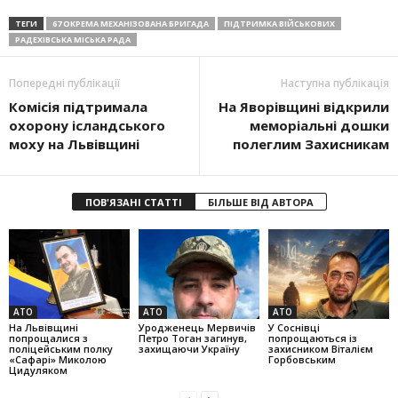
ТЕГИ
67 ОКРЕМА МЕХАНІЗОВАНА БРИГАДА
ПІДТРИМКА ВІЙСЬКОВИХ
РАДЕХІВСЬКА МІСЬКА РАДА
Попередні публікації
Наступна публікація
Комісія підтримала
На Яворівщині відкрили
охорону ісландського
меморіальні дошки
моху на Львівщині
полеглим Захисникам
ПОВ'ЯЗАНІ СТАТТІ
БІЛЬШЕ ВІД АВТОРА
АТО
АТО
АТО
На Львівщині
Уродженець Мервичів
У Соснівці
попрощалися з
Петро Тоган загинув,
попрощаються із
поліцейським полку
захищаючи Україну
захисником Віталієм
«Сафарі» Миколою
Горбовським
Цидуляком