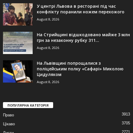
У центрі Львова в ресторані під час
конфлікту поранили ножем перехожого
August 8, 2026
На Стрийщині відшкодовано майже 3 млн
грн за незаконну рубку 311...
August 8, 2026
На Львівщині попрощалися з
поліцейським полку «Сафарі» Миколою
Цидуляком
August 8, 2026
ПОПУЛЯРНА КАТЕГОРІЯ
3913
Право
3705
Цікаво
2771
Листи