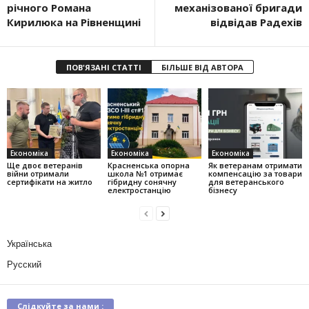
річного Романа
механізованої бригади
Кирилюка на Рівненщині
відвідав Радехів
ПОВ'ЯЗАНІ СТАТТІ
БІЛЬШЕ ВІД АВТОРА
Економіка
Економіка
Економіка
Ще двоє ветеранів
Красненська опорна
Як ветеранам отримати
війни отримали
школа №1 отримає
компенсацію за товари
сертифікати на житло
гібридну сонячну
для ветеранського
електростанцію
бізнесу
Українська
Русский
Слідкуйте за нами :