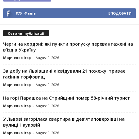
870
Фанів
ВПОДОБАТИ
Останні публікації
Черги на кордоні: які пункти пропуску перевантажені на
в’їзд в Україну
Марченко Ігор
-
August 9, 2026
За добу на Львівщині ліквідували 21 пожежу, триває
гасіння торфовищ
Марченко Ігор
-
August 9, 2026
На горі Парашка на Стрийщині помер 58-річний турист
Марченко Ігор
-
August 9, 2026
У Львові загорілася квартира в дев’ятиповерхівці на
вулиці Науковій
Марченко Ігор
-
August 9, 2026