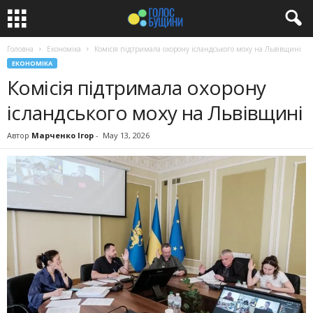
Головна
Економіка
Комісія підтримала охорону ісландського моху на Львівщині
ЕКОНОМІКА
Комісія підтримала охорону
ісландського моху на Львівщині
Автор
Марченко Ігор
-
May 13, 2026