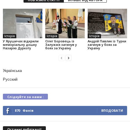
Історія
Історія
Історія
У Ярушичах відкрили
Олег Боровець із
Андрій Павлик із Турки
меморіальну дошку
Залужжя загинув у
загинув у боях за
Назарію Дуркоту
боях за Україну
Україну
Українська
Русский
Слідкуйте за нами :
870
Фанів
ВПОДОБАТИ
Останні публікації