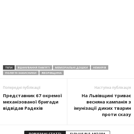
ТЕГИ
ВШАНУВАННЯ ПАМ'ЯТІ
МЕМОРІАЛЬНІ ДОШКИ
НЕМИРІВ
ПОЛЕГЛІ ЗАХИСНИКИ
ЯВОРІВЩИНА
Попередні публікації
Наступна публікація
Представник 67 окремої
На Львівщині триває
механізованої бригади
весняна кампанія з
відвідав Радехів
імунізації диких тварин
проти сказу
ПОВ'ЯЗАНІ СТАТТІ
БІЛЬШЕ ВІД АВТОРА