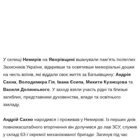
У селищі
Немирів
на
Яворівщині
вшанували пам’ять полеглих
Захисників України, відкривши та освятивши меморіальні дошки
на честь воїнів, які віддали своє життя за Батьківщину:
Андрія
Сахна
,
Володимира Гія
,
Івана Єсипа
,
Микити Кузнєцова
та
Василя Долинського
. У заході взяли участь рідні та близькі
загиблих, представники духовенства, влади та освітнього
закладу.
Андрій Сахно
народився і проживав у Немирові. Із перших днів
повномасштабного вторгнення він долучився до лав ЗСУ, служив
у складі 63-ї окремої механізованої бригади. Загинув під час