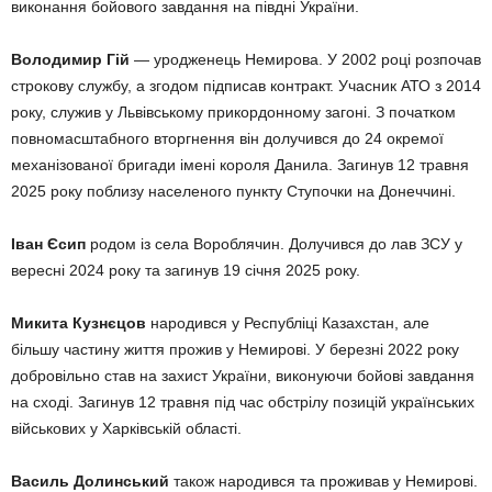
виконання бойового завдання на півдні України.
Володимир Гій
— уродженець Немирова. У 2002 році розпочав
строкову службу, а згодом підписав контракт. Учасник АТО з 2014
року, служив у Львівському прикордонному загоні. З початком
повномасштабного вторгнення він долучився до 24 окремої
механізованої бригади імені короля Данила. Загинув 12 травня
2025 року поблизу населеного пункту Ступочки на Донеччині.
Іван Єсип
родом із села Вороблячин. Долучився до лав ЗСУ у
вересні 2024 року та загинув 19 січня 2025 року.
Микита Кузнєцов
народився у Республіці Казахстан, але
більшу частину життя прожив у Немирові. У березні 2022 року
добровільно став на захист України, виконуючи бойові завдання
на сході. Загинув 12 травня під час обстрілу позицій українських
військових у Харківській області.
Василь Долинський
також народився та проживав у Немирові.