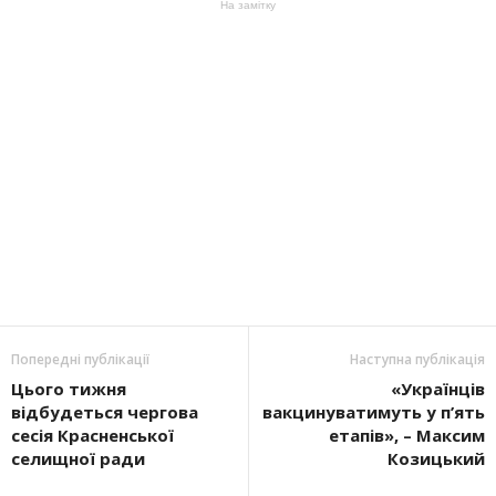
На замітку
Попередні публікації
Наступна публікація
Цього тижня
«Українців
відбудеться чергова
вакцинуватимуть у п’ять
сесія Красненської
етапів», – Максим
селищної ради
Козицький