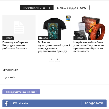
ПОВ'ЯЗАНІ СТАТТІ
БІЛЬШЕ ВІД АВТОРА
Цікаво
Цікаво
Цікаво
Почему выбирают
M-Tac —
Нагрівальний кабель
Кипр для жизни,
функціональний одяг і
для теплої підлоги: як
работы и бизнеса
спорядження
правильно обрати та
українського бренду
встановити
Українська
Русский
Слідкуйте за нами :
870
Фанів
ВПОДОБАТИ