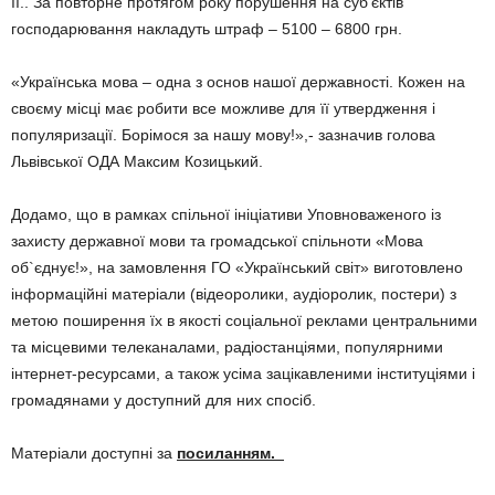
її.. За повторне протягом року порушення на суб’єктів
господарювання накладуть штраф – 5100 – 6800 грн.
«Українська мова – одна з основ нашої державності. Кожен на
своєму місці має робити все можливе для її утвердження і
популяризації. Борімося за нашу мову!»,- зазначив голова
Львівської ОДА Максим Козицький.
Додамо, що в рамках спільної ініціативи Уповноваженого із
захисту державної мови та громадської спільноти «Мова
об`єднує!», на замовлення ГО «Український світ» виготовлено
інформаційні матеріали (відеоролики, аудіоролик, постери) з
метою поширення їх в якості соціальної реклами центральними
та місцевими телеканалами, радіостанціями, популярними
інтернет-ресурсами, а також усіма зацікавленими інституціями і
громадянами у доступний для них спосіб.
Матеріали доступні за
посиланням.