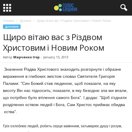
Головна
Духовне
Щиро вітаю вас з Різдвом Христовим і Новим Роком
ДУХОВНЕ
Щиро вітаю вас з Різдвом
Христовим і Новим Роком
Автор
Марченко Ігор
-
January 15, 2013
Значення Різдва Христового знаходить розгорнуте і образне
вираження в глибоких змістом словах Святителя Григорія
Палами: "Син Божий став людиною, щоб показати, на яку
висоту Він нас підносить; показати, в яку безодню зла ми впали,
що потрібно було втілення самого Бога". І додає: "Щоб з’єднати
розділених єством людей і Бога, Сам Христос приймає обидва
єства".
Гріх озлоблює людей, робить серце камінним, затьмарює душу і розум,