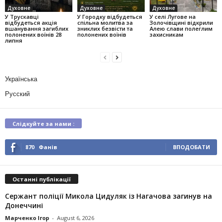
Духовне
Духовне
Духовне
У Трускавці
У Городку відбудеться
У селі Лугове на
відбудеться акція
спільна молитва за
Золочівщині відкрили
вшанування загиблих
зниклих безвісти та
Алею слави полеглим
полонених воїнів 28
полонених воїнів
захисникам
липня
Українська
Русский
Слідкуйте за нами :
870
Фанів
ВПОДОБАТИ
Останні публікації
Сержант поліції Микола Цидуляк із Нагачова загинув на
Донеччині
Марченко Ігор
-
August 6, 2026