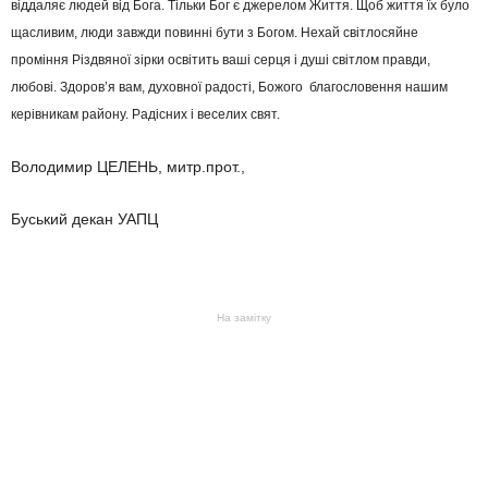
віддаляє людей від Бога. Тільки Бог є джерелом Життя. Щоб життя їх було
щасливим, люди завжди повинні бути з Богом. Нехай світлосяйне
проміння Різдвяної зірки освітить ваші серця і душі світлом правди,
любові. Здоров’я вам, духовної радості, Божого благословення нашим
керівникам району. Радісних і веселих свят.
Володимир ЦЕЛЕНЬ, митр.прот.,
Буський декан УАПЦ
На замітку