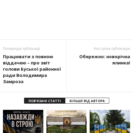
Попередні публікації
Наступна публікація
Працювати з повною
Обережно: новорічна
віддачею – про звіт
ялинка!
голови Буської районної
ради Володимира
Замроза
ПОВ'ЯЗАНІ СТАТТІ
БІЛЬШЕ ВІД АВТОРА