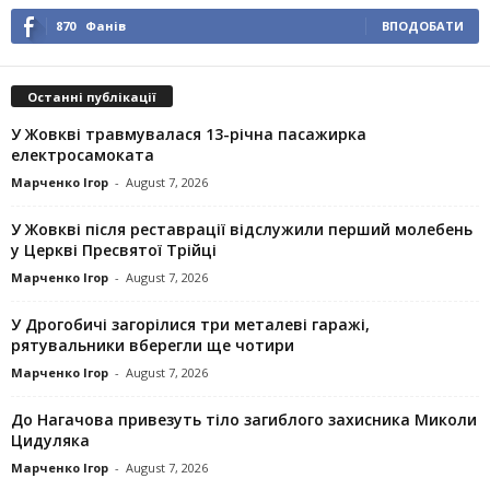
870
Фанів
ВПОДОБАТИ
Останні публікації
У Жовкві травмувалася 13-річна пасажирка
електросамоката
Марченко Ігор
-
August 7, 2026
У Жовкві після реставрації відслужили перший молебень
у Церкві Пресвятої Трійці
Марченко Ігор
-
August 7, 2026
У Дрогобичі загорілися три металеві гаражі,
рятувальники вберегли ще чотири
Марченко Ігор
-
August 7, 2026
До Нагачова привезуть тіло загиблого захисника Миколи
Цидуляка
Марченко Ігор
-
August 7, 2026