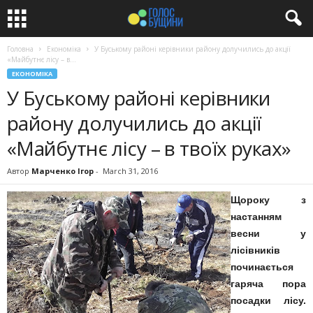
Головна
Економіка
У Буському районі керівники району долучились до акції
«Майбутнє лісу – в...
ЕКОНОМІКА
У Буському районі керівники
району долучились до акції
«Майбутнє лісу – в твоїх руках»
Автор
Марченко Ігор
-
March 31, 2016
Щороку з
настанням
весни у
лісівників
починається
гаряча пора
посадки лісу.