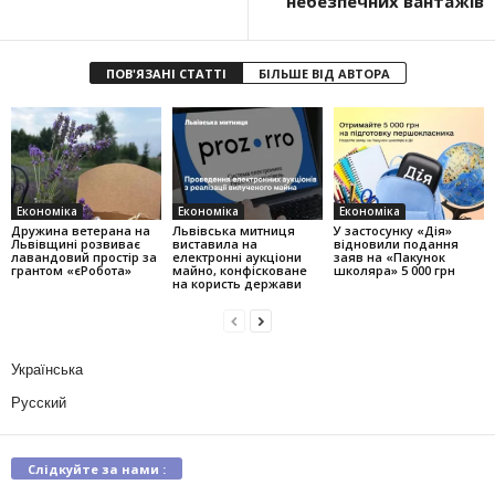
небезпечних вантажів
ПОВ'ЯЗАНІ СТАТТІ
БІЛЬШЕ ВІД АВТОРА
Економіка
Економіка
Економіка
Дружина ветерана на
Львівська митниця
У застосунку «Дія»
Львівщині розвиває
виставила на
відновили подання
лавандовий простір за
електронні аукціони
заяв на «Пакунок
грантом «єРобота»
майно, конфісковане
школяра» 5 000 грн
на користь держави
Українська
Русский
Слідкуйте за нами :