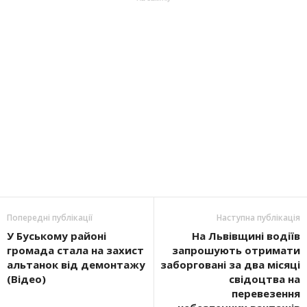
Попередні публікації
Наступна публікація
У Буському районі
На Львівщині водіїв
громада стала на захист
запрошують отримати
альтанок від демонтажу
заборговані за два місяці
(Відео)
свідоцтва на
перевезення