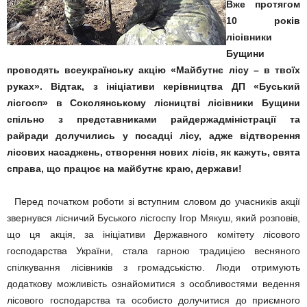
Вже протягом
10 років
лісівники
Бущини
проводять всеукраїнську акцію «Майбутнє лісу – в твоїх
руках». Відтак, з ініціативи керівництва ДП «Буський
лісгосп» в Соколянському лісництві лісівники Бущини
спільно з представниками райдержадміністрації та
райради долучились у посадці лісу, адже відтворення
лісових насаджень, створення нових лісів, як кажуть, свята
справа, що працює на майбутнє краю, держави!
Перед початком роботи зі вступним словом до учасників акції
звернувся лісничий Буського лісгоспу Ігор Мякуш, який розповів,
що ця акція, за ініціативи Державного комітету лісового
господарства України, стала гарною традицією весняного
спілкування лісівників з громадськістю. Люди отримують
додаткову можливість ознайомитися з особливостями ведення
лісового господарства та особисто долучитися до приємного