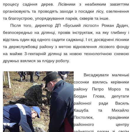
процесу садіння дерев. Лісівники з неабияким завзяттям
організовують та проводять заходи з посадки лісу, озеленення
та благоустрою, упорядкування парків, скверів та інше.
Після того, директор ДП «Буський лісгосп» Роман Дудич,
безпосередньо на ділянці, провів інструктаж, на яку глибину і
відстань один від одного садити саджанці. І от, досвідчені лісники
та держслужбовці району з метою відновлення лісового фонду
на майже 3-гектарній ділянці за новою технологічною схемою
дружньо взялися за плідну роботу.
Висаджувати маленькі
сосонки взялись керівники
району Петро Мороз та
Богдан Глова, депутати
районної ради Василь
Кашуба та Михайло
Постолюк, працівники
районного центру
зайнятості разом зі своїм