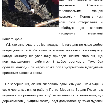
керівником Степаном
Миляновським, місцеві
журналісти. Поряд з ними
нові ліси створювали й
небайдужі до зелених
насаджень мешканці
нашого краю.
Усі, хто взяв участь в лісонасадженні, того дня не лише добре
попрацювали, а й збагатилися новими знаннями, які стануть у
нагоді кожному шанувальнику природи. Лісничі впевнені, що
нові насадження приймуться і добре ростимуть. Тож, без
сумніву, молодий ліс через кілька років зустрічатиме відвідувачів
приємним запахом сосни.
На завершення, лісничі висловили вдячність учасникам акції. В
свою чергу, керівники району Петро Мороз та Богдан Глова теж
подякували організаторам акції за гостинність та запевнили, що
держслужбовці Бущини завжди раді долучатися до такої чудової