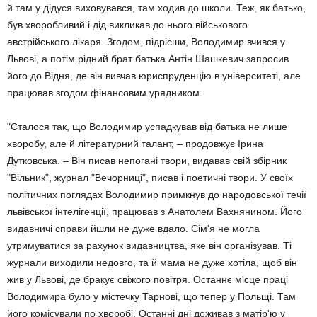
й там у дідуся виховувався, там ходив до школи. Теж, як батько,
був хворобливий і дід викликав до нього військового
австрійського лікаря. Згодом, підрісши, Володимир вчився у
Львові, а потім рідний брат батька Антін Шашкевич запросив
його до Відня, де він вивчав юриспруденцію в університеті, але
працював згодом фінансовим урядником.
"Сталося так, що Володимир успадкував від батька не лише
хворобу, але й літературний талант, – продовжує Ірина
Дутковська. – Він писав непогані твори, видавав свій збірник
"Вільник", журнал "Вечорниці", писав і поетичні твори. У своїх
політичних поглядах Володимир примкнув до народовської течії
львівської інтелігенції, працював з Анатолем Вахнянином. Його
видавничі справи йшли не дуже вдало. Сім'я не могла
утримуватися за рахунок видавництва, яке він організував. Ті
журнали виходили недовго, та й мама не дуже хотіла, щоб він
жив у Львові, де бракує свіжого повітря. Останнє місце праці
Володимира було у містечку Тарнові, що тепер у Польщі. Там
його комісували по хворобі. Останні дні доживав з матір'ю у