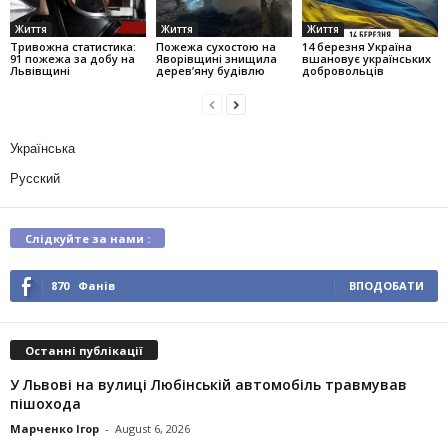
Життя
Життя
Життя
Тривожна статистика:
Пожежа сухостою на
14 березня Україна
91 пожежа за добу на
Яворівщині знищила
вшановує українських
Львівщині
дерев’яну будівлю
добровольців
Українська
Русский
Слідкуйте за нами :
870
Фанів
ВПОДОБАТИ
Останні публікації
У Львові на вулиці Любінській автомобіль травмував
пішохода
Марченко Ігор
-
August 6, 2026