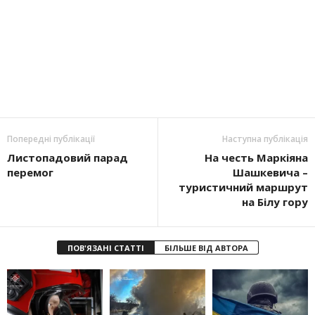
Попередні публікації
Наступна публікація
Листопадовий парад
На честь Маркіяна
перемог
Шашкевича –
туристичний маршрут
на Білу гору
ПОВ'ЯЗАНІ СТАТТІ
БІЛЬШЕ ВІД АВТОРА