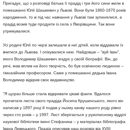
Пригадує, що з розповіді батька її прадід і три його сини жили в
помешканні Юлії Шашкевич у Львові. Вони були 1860-1870 років
народження, то ж під час навчання у Львові там зупинялися, а
прадід возив туди продукти із села з Яворівщини. Так вони
утримувалися.
Усі родичі Юлії по черзі залишали в неї дітей, коли віддавали їх
вчитися до Львова. І опікувалися нею. Найдовше – "вуй Іван",
якого Володимир Шашкевич згадує у своїй біографії. Він, до
речі, мав вплив на його творчість, бо був освіченою людиною –
гімназійним професором. Саме у помешканні дядька Івана
Володимир відкрив своє видавництво.
"Я щораз більше стала відкривати цікаві факти. Вдалося
прочитати листа свого прадіда Йосипа Крушинського, якого він
написав у 1897 році й подав у ньому канву нашого роду рівно
через сто років – у 1997. Лист зберігається у рукописному відділі
наукової бібліотеки імені Стефаника – у матеріалах бібліографа
Івана Левицького. Прадід описував наш родовід від XVIІІ