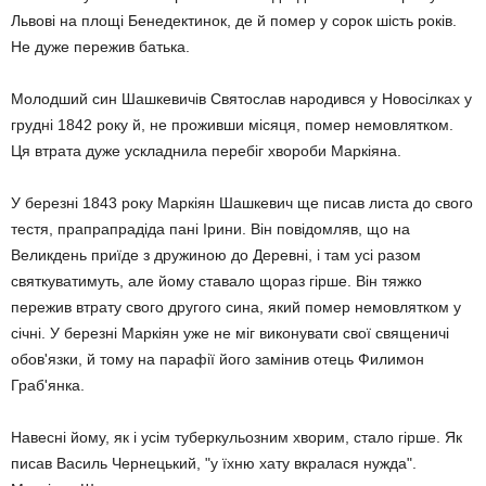
Львові на площі Бенедектинок, де й помер у сорок шість років.
Не дуже пережив батька.
Молодший син Шашкевичів Святослав народився у Новосілках у
грудні 1842 року й, не проживши місяця, помер немовлятком.
Ця втрата дуже ускладнила перебіг хвороби Маркіяна.
У березні 1843 року Маркіян Шашкевич ще писав листа до свого
тестя, прапрапрадіда пані Ірини. Він повідомляв, що на
Великдень приїде з дружиною до Деревні, і там усі разом
святкуватимуть, але йому ставало щораз гірше. Він тяжко
пережив втрату свого другого сина, який помер немовлятком у
січні. У березні Маркіян уже не міг виконувати свої священичі
обов'язки, й тому на парафії його замінив отець Филимон
Граб'янка.
Навесні йому, як і усім туберкульозним хворим, стало гірше. Як
писав Василь Чернецький, "у їхню хату вкралася нужда".