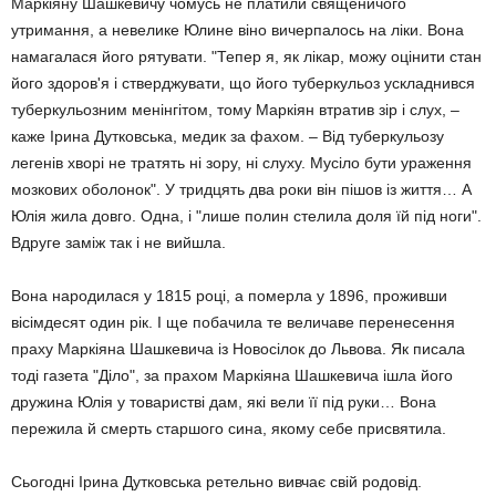
Маркіяну Шашкевичу чомусь не платили священичого
утримання, а невелике Юлине віно вичерпалось на ліки. Вона
намагалася його рятувати. "Тепер я, як лікар, можу оцінити стан
його здоров'я і стверджувати, що його туберкульоз ускладнився
туберкульозним менінгітом, тому Маркіян втратив зір і слух, –
каже Ірина Дутковська, медик за фахом. – Від туберкульозу
легенів хворі не тратять ні зору, ні слуху. Мусіло бути ураження
мозкових оболонок". У тридцять два роки він пішов із життя… А
Юлія жила довго. Одна, і "лише полин стелила доля їй під ноги".
Вдруге заміж так і не вийшла.
Вона народилася у 1815 році, а померла у 1896, проживши
вісімдесят один рік. І ще побачила те величаве перенесення
праху Маркіяна Шашкевича із Новосілок до Львова. Як писала
тоді газета "Діло", за прахом Маркіяна Шашкевича ішла його
дружина Юлія у товаристві дам, які вели її під руки… Вона
пережила й смерть старшого сина, якому себе присвятила.
Сьогодні Ірина Дутковська ретельно вивчає свій родовід.