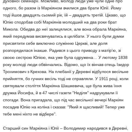
духовної семінарії. Можливо, молоді люди уже чули одне про
одного, бо разом із Маркіяном вчилися два брати Юлії. Йому
тоді йшов двадцять сьомий рік, їй – двадцять третій. Цікаво, що
Юлію сподобав собі Маркіянів молодший на два роки брат
Микола. Обидва до неї залицялися, але вона обрала Маркіяна,
який передумав висвячуватись в целібати. У нього були думки
присвятити себе виключно служінню Церкві, але доля
розпорядилася інакше. Радився з цього приводу з матір'ю, зі
своєю сестрою Юлією, яка уже була одружена… У лютому 1838
року молоді люди обвінчались. Відомо, що їх вінчав отець Ізидор
Трохимович з Крехова. На плебанії у Деревні відбулося весільне
прийняття, бо гучних весіль тоді не справляли. У 1911 році, коли
святкували століття Маркіяна Шашкевича, ще була жива їхня
дружка Йосифа, й в 47 числі газети "Неділя" надрукували її
спогади. Вона пригадала, що під час весільної вечері Маркіян
посадив Юлію на коліна і сказав: "Який я щасливий! Тепер уже
тебе мені ніхто не відбере".
Старший син Маркіяна і Юлії – Володимир народився в Деревні,