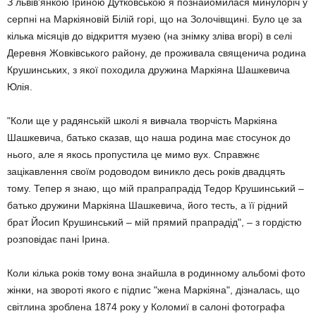
З львів’янкою Іриною Дутковською я познайомилася минулоріч у
серпні на Маркіяновій Білій горі, що на Золочівщині. Було це за
кілька місяців до відкриття музею (на знімку зліва вгорі) в селі
Деревня Жовківського району, де проживала священича родина
Крушинських, з якої походила дружина Маркіяна Шашкевича
Юлія.
"Коли ще у радянській школі я вивчала творчість Маркіяна
Шашкевича, батько сказав, що наша родина має стосунок до
нього, але я якось пропустила це мимо вух. Справжнє
зацікавлення своїм родоводом виникло десь років двадцять
тому. Тепер я знаю, що мій прапрапрадід Тедор Крушинський –
батько дружини Маркіяна Шашкевича, його тесть, а її рідний
брат Йосип Крушинський – мій прямий прапрадід", – з гордістю
розповідає пані Ірина.
Коли кілька років тому вона знайшла в родинному альбомі фото
жінки, на звороті якого є підпис "жена Маркіяна", дізналась, що
світлина зроблена 1874 року у Коломиї в салоні фотографа