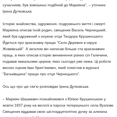
сучасників, був зовнішньо подібний до Маркіяна", – уточнює
Ірина Дутковська.
Історію знайомства, одруження, подружнього життя і смерті
Маркіяна описав їхній родич, священик Василь Чернецький,
який був одружений з онукою отця Теодора Крушинського.
Йдеться про краєзнавчу працю "Село Деревня в окрузі
Жовківській". А загалом він написав більше ста краєзнавчих
праць, в яких описав історію виникнення різних сіл Галичини,
подавав замальовки церков, яких сьогодні уже нема. Ці роботи
високо оцінив Іван Крип'якевич, який помістив в журналі
"Батьківщина" працю про отця Чернецького".
Ось що про цю сім’ю розповідає Ірина Дутковська:
– Маркіян Шашкевич познайомився з Юлією Крушинською у
жовтні 1837 року на весіллі в пароха теперішнього села Вузлове.
Священик віддавав свою шістнадцятилітню дочку за алюмна