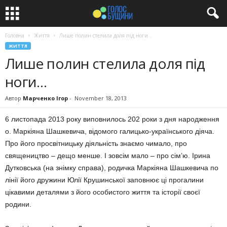
Головна
Життя
Лише полин стелила доля під ноги…
ЖИТТЯ
Лише полин стелила доля під
ноги…
Автор
Марченко Ігор
-
November 18, 2013
6 листопада 2013 року виповнилось 202 роки з дня народження
о. Маркіяна Шашкевича, відомого галицько-українського діяча.
Про його просвітницьку діяльність знаємо чимало, про
священицтво – дещо менше. І зовсім мало – про сім’ю. Ірина
Дутковська (на знімку справа), родичка Маркіяна Шашкевича по
лінії його дружини Юлії Крушинської заповнює ці прогалини
цікавими деталями з його особистого життя та історії своєї
родини.