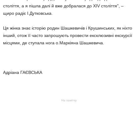
століття, а я пішла далі й вже добралася до XIV століття", –
щиро радіє І.Дутковська.
Ця жінка знає історію родин Шашкевичів і Крушинських, як ніхто
інший, отож її часто запрошують провести ексклюзивні екскурсії
місцями, де ступала нога о.Маркіяна Шашкевича.
Адріана ГАЄВСЬКА
На замітку