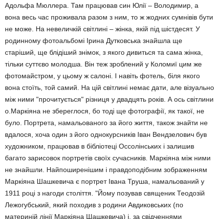
Адольфа Мюллера. Там працював син Юлії – Володимир, а
вона весь час проживала разом з ним, то ж жодних сумнівів бути
не може. На невеличкій світлині – жінка, якій під шістдесят. У
родинному фотоальбомі Ірина Дутковська знайшла ще
старіший, ще блідіший знімок, з якого дивиться та сама жінка,
тільки суттєво молодша. Він теж зроблений у Коломиї цим же
фотомайстром, у цьому ж салоні. І навіть фотель, біля якого
вона стоїть, той самий. На цій світлині немає дати, але візуально
між ними "прочитується" різниця у двадцять років. А ось світлини
о.Маркіяна не збереглося, бо тоді ще фотографії, як такої, не
було. Портрета, намальованого за його життя, також знайти не
вдалося, хоча один з його однокурсників Іван Вендзелович був
художником, працював в бібліотеці Оссолінських і залишив
багато зарисовок портретів своїх сучасників. Маркіяна між ними
не знайшли. Найпоширенішим і правдоподібним зображенням
Маркіяна Шашкевича є портрет Івана Труша, намальований у
1911 році з нагоди століття. "Йому позував священик Теодозій
Лежогубський, який походив з родини Авдиковських (по
материній лінії Маркіяна Шашкевича) і, за свідченнями