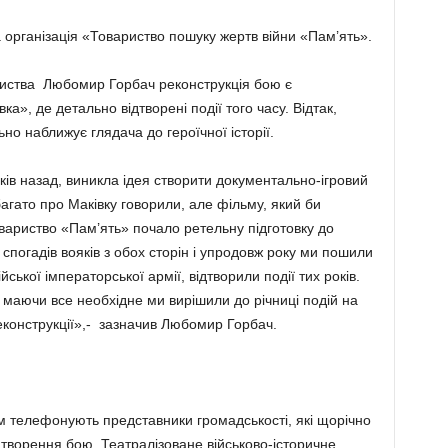
 організація «Товариство пошуку жертв війни «Пам’ять».
ариства Любомир Горбач реконструкція бою є
а», де детально відтворені події того часу. Відтак,
но наближує глядача до героїчної історії.
ків назад, виникла ідея створити документально-ігровий
багато про Маківку говорили, але фільму, який би
овариство «Пам’ять» почало ретельну підготовку до
спогадів вояків з обох сторін і упродовж року ми пошили
йської імператорської армії, відтворили події тих років.
е маючи все необхідне ми вирішили до річниці подій на
реконструкції»,- зазначив Любомир Горбач.
ам телефонують представники громадськості, які щорічно
ідтворення бою. Театралізоване військово-історичне