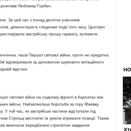
– розповів Любомир Горбач.
ни. За цей час з понад десяток учасників
їнів, демонструють глядачам події того часу. Цьогоріч
ристовували австрійську гірську гармату, кулемети,
нтична, часів Першої світової війни, проте не придатна
бій відтворювали за допомогою шумового імітаційного
довій відстані.
ершої світової війни на східному фронті в Карпатах між
ьких військ. Найзапекліша боротьба за гору Маківку
у. У той час, як австрійські частини відступали під
ічові Стрільці вистояли та зуміли втримати позиції. Таким
зія виконала передбачені стратегічні завдання.