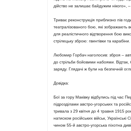
дійство не залишає байдужим нікого», 
Триває реконструкція приблизно пів годи
театралізованого бою, які зображають во
для реалістичного відтворення бою вико
стрілецьку зброю: гвинтівки та карабіни.
Любомир Горбач наголосив: зброя – авте
до стрільби бойовими набоями. Відтак, 
заряду. Глядачі ж були на безпечній огля
Довідка:
Бої за гору Маківку відбулись під час П
підрозділами австро-угорських та російс
тривала з 29 квітня до 4 травня 1915 рок
натиском російських військ, Українські С
чином 55-й австро-угорська піхотна диві