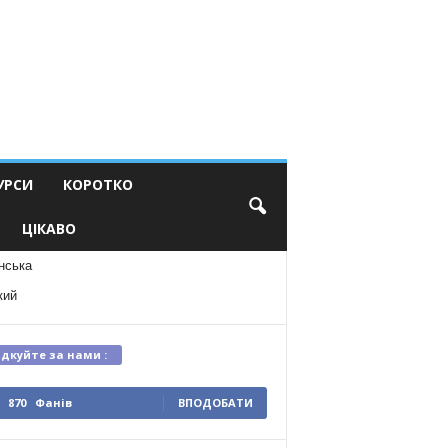
УРСИ
КОРОТКО
ЦІКАВО
нська
кий
ідкуйте за нами :
870
Фанів
ВПОДОБАТИ