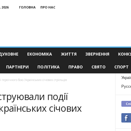
 2026
ГОЛОВНА
ПРО НАС
ДУХОВНЕ
ЕКОНОМІКА
ЖИТТЯ
ЗВЕРНЕННЯ
КОНК
ПАРТНЕРИ
ПОЛІТИКА
ПРАВО
СВЯТО
СПОРТ
Украї
 героїчного бою Українських січових стрільців
Русс
струювали події
Сл
країнських січових