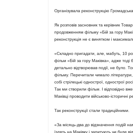
Організувала реконструкцію Громадська
Як розповів засновник та керівник Тов
продовженням фільму «Бій за гору Маківк
реконструкція не є винятком і максималь
«Складно пригадати, але, мабуть, 10 ро
фільм «Бій за гору Маківка», адже тоді 
детально відтворював події, не було. Т
фільму. Перечитали чимало літератури, 
собі стрілецькі однострої, однострої росі
Так ми створили фільм. І відповідно вж
Маківці проводити військово-історичні 
Так реконструкції стали традиційними.
«За місяць-два до відзначення подій н
їздять на Маківку і запитують чи буде в