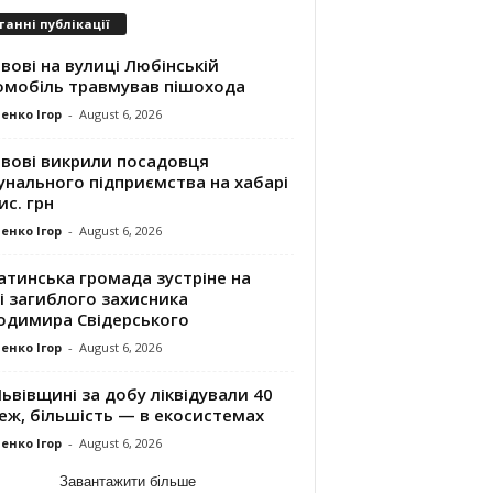
танні публікації
вові на вулиці Любінській
омобіль травмував пішохода
енко Ігор
-
August 6, 2026
ьвові викрили посадовця
унального підприємства на хабарі
ис. грн
енко Ігор
-
August 6, 2026
атинська громада зустріне на
і загиблого захисника
одимира Свідерського
енко Ігор
-
August 6, 2026
ьвівщині за добу ліквідували 40
еж, більшість — в екосистемах
енко Ігор
-
August 6, 2026
Завантажити більше