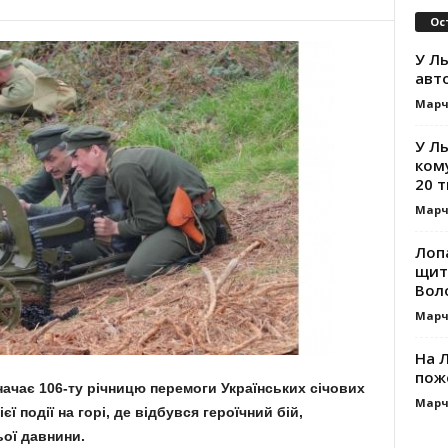
Ос
У Ль
авт
Марч
У Л
ком
20 т
Марч
Лоп
щит
Вол
Марч
На Л
пож
начає 106-ту річницю перемоги Українських січових
Марч
єї події на горі, де відбувся героїчний бій,
ьої давнини.