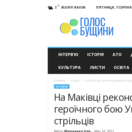
C
BUSKYI RAION
П’ЯТНИЦЯ, 7 СЕРПНЯ,
3
Голос
Бущини
ІНТЕРВ’Ю
ІСТОРІЯ
АТО
КУЛЬТУРА
ЛИСТИ
ОСВІТА
Головна
Історія
На Маківці реконструювали події
ІСТОРІЯ
На Маківці рекон
героїчного бою У
стрільців
Автор
Марченко Ігор
-
May 16, 2021