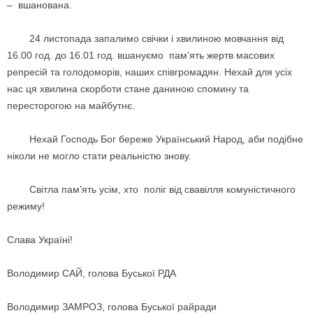
– вшанована.
24 листопада запалимо свічки і хвилиною мовчання від
16.00 год. до 16.01 год. вшануємо пам’ять жертв масових
репресій та голодоморів, наших співгромадян. Нехай для усіх
нас ця хвилина скорботи стане даниною спомину та
пересторогою на майбутнє.
Нехай Господь Бог береже Український Народ, аби подібне
ніколи не могло стати реальністю знову.
Світла пам’ять усім, хто поліг від свавілля комуністичного
режиму!
Слава Україні!
Володимир САЙ, голова Буської РДА
Володимир ЗАМРОЗ, голова Буської райради