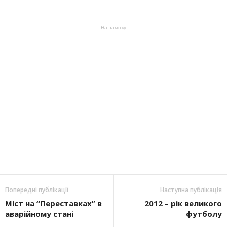
На замітку
Попередні публікації
Наступна публікація
Міст на “Переставках” в
2012 – рік великого
аварійному стані
футболу