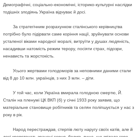
Демографічні, соціально-економічні, історико-культурні наслідки
тодішніх злодіянь Україна відчуває й досі.
За стратегічним розрахунком сталінського керівництва
потрібно було підірвати саме коріння нації, зруйнувати основи
усталеної віками народної моралі, витруїти у душах людяність,
насадивши натомість режим терору, посіяти страх, підозри,
ненависть та жорстокість.
Усього жертвами голодоморів за неповними даними стали
від 8 до 10 млн. українців, з них 3 млн. – діти.
У той час, коли Україна вмирала голодною смертю, Й.
Сталін на пленумі ЦК ВКП (б) у січні 1933 року заявив, що
матеріальне становище робітників та селян поліпшується у нас з
року в рік.
Народ перестраждав, стерпів люту наругу своїх катів, але й
досі кровоточать зранені серця, болить душа, що звідала горе