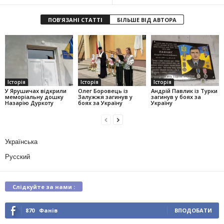
ПОВ'ЯЗАНІ СТАТТІ
БІЛЬШЕ ВІД АВТОРА
Історія
Історія
Історія
У Ярушичах відкрили
Олег Боровець із
Андрій Павлик із Турки
меморіальну дошку
Залужжя загинув у
загинув у боях за
Назарію Дуркоту
боях за Україну
Україну
Українська
Русский
Слідкуйте за нами :
870
Фанів
ВПОДОБАТИ