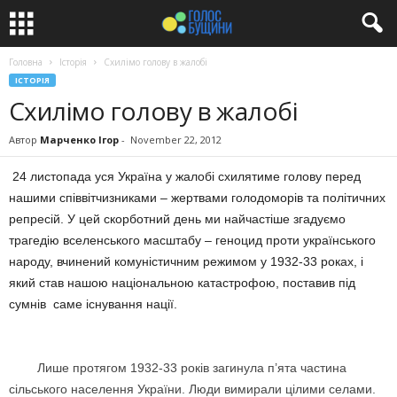
Головна
Історія
Схилімо голову в жалобі
ІСТОРІЯ
Схилімо голову в жалобі
Автор
Марченко Ігор
-
November 22, 2012
24 листопада уся Україна у жалобі схилятиме голову перед
нашими співвітчизниками – жертвами голодоморів та політичних
репресій. У цей скорботний день ми найчастіше згадуємо
трагедію вселенського масштабу – геноцид проти українського
народу, вчинений комуністичним режимом у 1932-33 роках, і
який став нашою національною катастрофою, поставив під
сумнів саме існування нації.
Лише протягом 1932-33 років загинула п’ята частина
сільського населення України. Люди вимирали цілими селами.