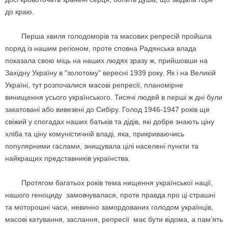
до краю.
Перша хвиля голодоморів та масових репресій пройшла
поряд із нашим регіоном, проте сповна Радянська влада
показала свою міць на наших людях зразу ж, прийшовши на
Західну Україну в "золотому" вересні 1939 року. Як і на Великій
Україні, тут розпочалися масові репресії, планомірне
винищення усього українського. Тисячі людей в перші ж дні були
закатовані або вивезені до Сибіру. Голод 1946-1947 років ще
свіжий у спогадах наших батьків та дідів, які добре знають ціну
хліба та ціну комуністичній владі, яка, прикриваючись
популярними гаслами, знищувала цілі населені пункти та
найкращих представників українства.
Протягом багатьох років тема нищення української нації,
нашого геноциду замовчувалася, проте правда про ці страшні
та моторошні часи, невинно замордованих голодом українців,
масові катування, заслання, репресії має бути відома, а пам’ять