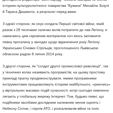
історико-культурологічного товариства "Бужани" Михайла Зозулі
й Тараса Дишканта, а результат перед вами.
З однієї сторони, як онук солдата Першої світової війни, який
разом з 28 тисячами галичан волів потрапити до лав Легіону, я
намагаюсь цим скромним матеріалом хоч якось заповнити
певну прогалину у заходах щодо відзначення року Легіону
Українських Січових Стрільців, проголошеного Львівською
обласною радою 8 липня 2014 року.
З другої сторони, як "солдат другої промислової революції", так
у технічних колах називають програмістів, на цьому простому
прикладі прагну продемонструвати, якими програмними
інструментами працюватимуть історики майбутнього, «риючись»
у віртуальних масивах подій сучасності, котрі сьогодні невпинно
лягають у глобальну мережу Інтернет. Тож, будьмо певні, що
подібними засобами дослідники належним чином оцінять і
Небесну Сотню, і героїв АТО, і розпалювачів війни та їхніх