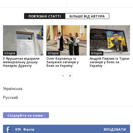
ПОВ'ЯЗАНІ СТАТТІ
БІЛЬШЕ ВІД АВТОРА
Історія
Історія
Історія
У Ярушичах відкрили
Олег Боровець із
Андрій Павлик із Турки
меморіальну дошку
Залужжя загинув у
загинув у боях за
Назарію Дуркоту
боях за Україну
Україну
Українська
Русский
Слідкуйте за нами :
870
Фанів
ВПОДОБАТИ