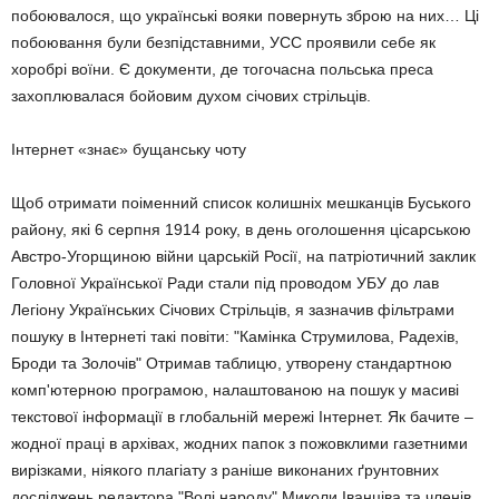
побоювалося, що українські вояки повернуть зброю на них… Ці
побоювання були безпідставними, УСС проявили себе як
хоробрі воїни. Є документи, де тогочасна польська преса
захоплювалася бойовим духом січових стрільців.
Інтернет «знає» бущанську чоту
Щоб отримати поіменний список колишніх мешканців Буського
району, які 6 серпня 1914 року, в день оголошення цісарською
Австро-Угорщиною війни царській Росії, на патріотичний заклик
Головної Української Ради стали під проводом УБУ до лав
Легіону Українських Січових Стрільців, я зазначив фільтрами
пошуку в Інтернеті такі повіти: "Камінка Струмилова, Радехів,
Броди та Золочів" Отримав таблицю, утворену стандартною
комп'ютерною програмою, налаштованою на пошук у масиві
текстової інформації в глобальній мережі Інтернет. Як бачите –
жодної праці в архівах, жодних папок з пожовклими газетними
вирізками, ніякого плагіату з раніше виконаних ґрунтовних
досліджень редактора "Волі народу" Миколи Іванціва та членів