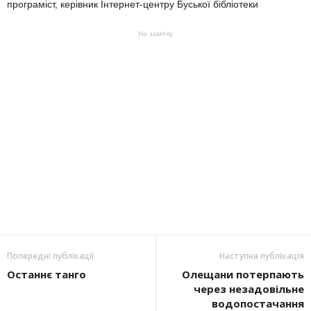
програміст, керівник Інтернет-центру Буської бібліотеки
На замітку
Попередні публікації
Наступна публікація
Останнє танго
Олещани потерпають
через незадовільне
водопостачання