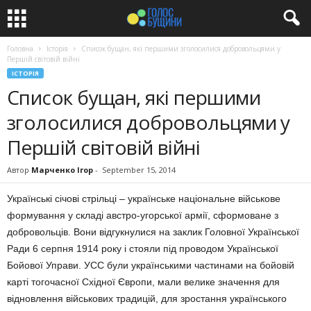
Головна
Історія
Список бущан, які першими зголосилися добровольцями у
Першій світовій війні
ІСТОРІЯ
Список бущан, які першими
зголосилися добровольцями у
Першій світовій війні
Автор
Марченко Ігор
-
September 15, 2014
Українські січові стрільці – українське національне військове
формування у складі австро-угорської армії, сформоване з
добровольців. Вони відгукнулися на заклик Головної Української
Ради 6 серпня 1914 року і стояли під проводом Української
Бойової Управи. УСС були українськими частинами на бойовій
карті тогочасної Східної Європи, мали велике значення для
відновлення військових традицій, для зростання українського