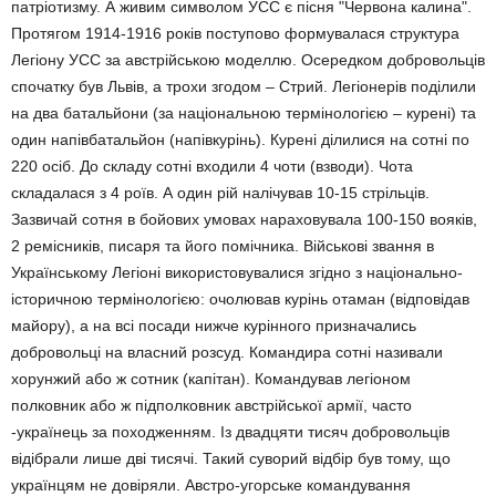
патріотизму. А живим символом УСС є пісня "Червона калина".
Протягом 1914-1916 років поступово формувалася структура
Легіону УСС за австрійською моделлю. Осередком добровольців
спочатку був Львів, а трохи згодом – Стрий. Легіонерів поділили
на два батальйони (за національною термінологією – курені) та
один напівбатальйон (напівкурінь). Курені ділилися на сотні по
220 осіб. До складу сотні входили 4 чоти (взводи). Чота
складалася з 4 роїв. А один рій налічував 10-15 стрільців.
Зазвичай сотня в бойових умовах нараховувала 100-150 вояків,
2 ремісників, писаря та його помічника. Військові звання в
Українському Легіоні використовувалися згідно з національно-
історичною термінологією: очолював курінь отаман (відповідав
майору), а на всі посади нижче курінного призначались
добровольці на власний розсуд. Командира сотні називали
хорунжий або ж сотник (капітан). Командував легіоном
полковник або ж підполковник австрійської армії, часто
-українець за походженням. Із двадцяти тисяч добровольців
відібрали лише дві тисячі. Такий суворий відбір був тому, що
українцям не довіряли. Австро-угорське командування