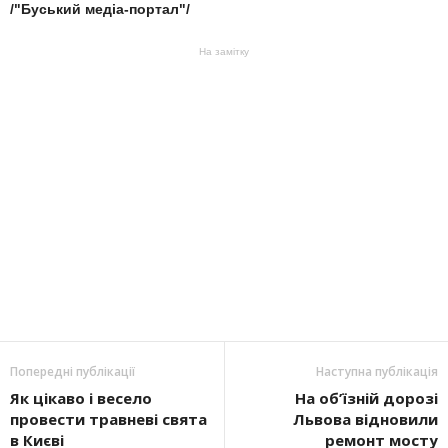
/"Буський медіа-портал"/
На замітку
Попередні публікації
Наступна публікація
Як цікаво і весело
На об’їзній дорозі
провести травневі свята
Львова відновили
в Києві
ремонт мосту