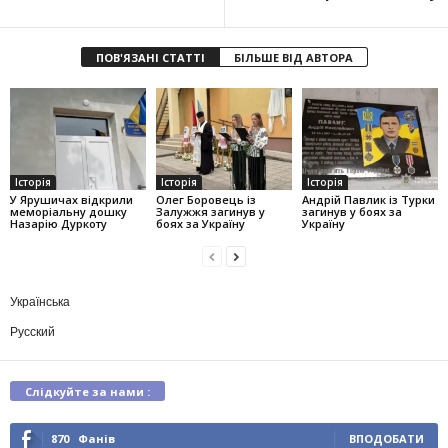
ПОВ'ЯЗАНІ СТАТТІ
БІЛЬШЕ ВІД АВТОРА
Історія
Історія
Історія
У Ярушичах відкрили
Олег Боровець із
Андрій Павлик із Турки
меморіальну дошку
Залужжя загинув у
загинув у боях за
Назарію Дуркоту
боях за Україну
Україну
Українська
Русский
Слідкуйте за нами :
870
Фанів
ВПОДОБАТИ