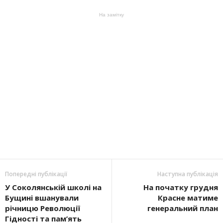
На замітку
Попередні публікації
Наступна публікація
У Соколянській школі на
На початку грудня
Бущині вшанували
Красне матиме
річницю Революції
генеральний план
Гідності та пам’ять