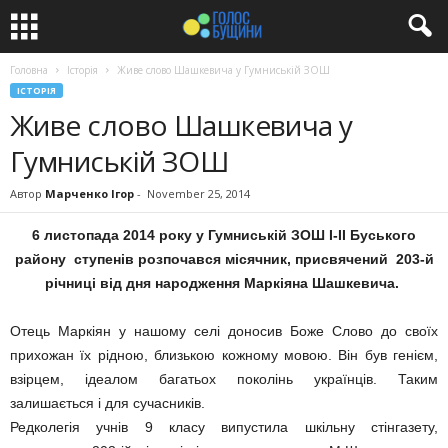
Головна
Історія
Живе слово Шашкевича у Гумниській ЗОШ
ІСТОРІЯ
Живе слово Шашкевича у
Гумниській ЗОШ
Автор
Марченко Ігор
-
November 25, 2014
6 листопада 2014 року у Гумниській ЗОШ І-ІІ Буського
району ступенів розпочався місячник, присвячений 203-й
річниці від дня народження Маркіяна Шашкевича.
Отець Маркіян у нашому селі доносив Боже Слово до своїх
прихожан їх рідною, близькою кожному мовою. Він був генієм,
взірцем, ідеалом багатьох поколінь українців. Таким
залишається і для сучасників.
Редколегія учнів 9 класу випустила шкільну стінгазету,