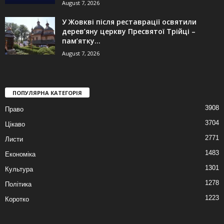
August 7, 2026
У Жовкві після реставрації освятили
дерев’яну церкву Пресвятої Трійці –
пам’ятку...
August 7, 2026
ПОПУЛЯРНА КАТЕГОРІЯ
3908
Право
3704
Цікаво
2771
Листи
1483
Економіка
1301
Культура
1278
Політика
1223
Коротко