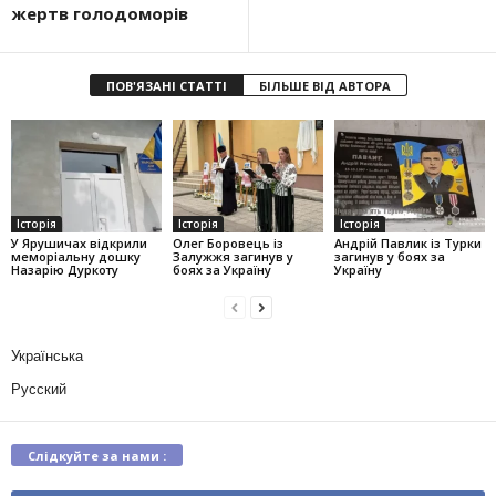
жертв голодоморів
ПОВ'ЯЗАНІ СТАТТІ
БІЛЬШЕ ВІД АВТОРА
Історія
Історія
Історія
У Ярушичах відкрили
Олег Боровець із
Андрій Павлик із Турки
меморіальну дошку
Залужжя загинув у
загинув у боях за
Назарію Дуркоту
боях за Україну
Україну
Українська
Русский
Слідкуйте за нами :