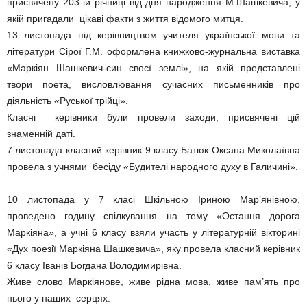
присвячену 203-ій річниці від дня народження М.Шашкевича, у
якій пригадали цікаві факти з життя відомого митця.
13 листопада під керівництвом учителя української мови та
літератури Сірої Г.М. оформлена книжково-журнальна виставка
«Маркіян Шашкевич-син своєї землі», на якій представлені
твори поета, висловлювання сучасних письменників про
діяльність «Руської трійці».
Класні керівники були провели заходи, присвячені цій
знаменній даті.
7 листопада класний керівник 9 класу Батюк Оксана Миколаївна
провела з учнями бесіду «Будителі народного духу в Галичині».
10 листопада у 7 класі Шкільною Іриною Мар’янівною,
проведено годину спілкування на тему «Остання дорога
Маркіяна», а учні 6 класу взяли участь у літературній вікторині
«Дух поезії Маркіяна Шашкевича», яку провела класний керівник
6 класу Іванів Богдана Володимирівна.
Живе слово Маркіянове, живе рідна мова, живе пам’ять про
нього у наших серцях.