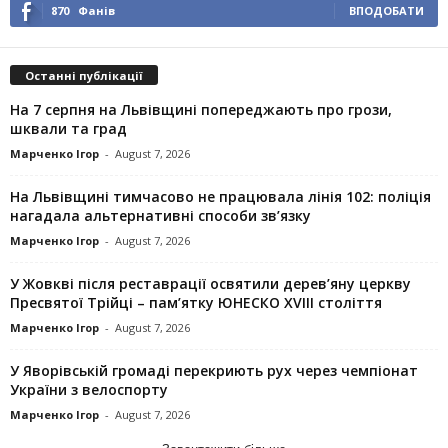
870
Фанів
ВПОДОБАТИ
Останні публікації
На 7 серпня на Львівщині попереджають про грози,
шквали та град
Марченко Ігор
-
August 7, 2026
На Львівщині тимчасово не працювала лінія 102: поліція
нагадала альтернативні способи зв’язку
Марченко Ігор
-
August 7, 2026
У Жовкві після реставрації освятили дерев’яну церкву
Пресвятої Трійці – пам’ятку ЮНЕСКО XVIII століття
Марченко Ігор
-
August 7, 2026
У Яворівській громаді перекриють рух через чемпіонат
України з велоспорту
Марченко Ігор
-
August 7, 2026