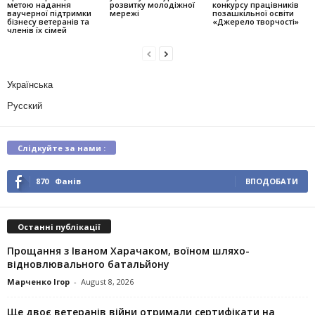
метою надання
розвитку молодіжної
конкурсу працівників
ваучерної підтримки
мережі
позашкільної освіти
бізнесу ветеранів та
«Джерело творчості»
членів їх сімей
Українська
Русский
Слідкуйте за нами :
870
Фанів
ВПОДОБАТИ
Останні публікації
Прощання з Іваном Харачаком, воїном шляхо-
відновлювального батальйону
Марченко Ігор
-
August 8, 2026
Ще двоє ветеранів війни отримали сертифікати на