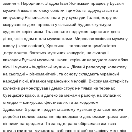
звання « Народний». Згодом Іван Ясниський працює у Буській
музичній школі по класу сопілки і цимбалів, одружується на
випускниці Рівненського інституту культури Галині, котру по
скеруванню доля привела у сільський Будинок культури
художнім керівником. Талановите подружжя виростили двоє
діток, які згодом стали музикантами. Мирослав закінчив музичну
школу ( клас сопілки), Христина – талановита цимбалістка
,переможець багатьох музичних конкурсів, на сьогодні –
викладач Буської музичної школи, керівник народного ансамблю
пісні і музики «Андріївські музики». Діючий репертуар колективу
на сьогодні – різноманітний, та основу складають українські
народні пісні, в’язанки українських мелодій. Високу майстерність
колектив демонстрував і демонструє не тільки на теренах
бузецького краю, а й далеко за межами району, на обласних
оглядах – конкурсах, фестивалях та за кордоном.
Здавалося б радіти і радіти славному музиканту за свої творчі
доробки і велике визнання підтверджене дипломами,грамотами,
цінними нагородами. Та занадто рано обірвалася життєва
струна вчителя- музиканта, забравши зі собою чарівну мелодію