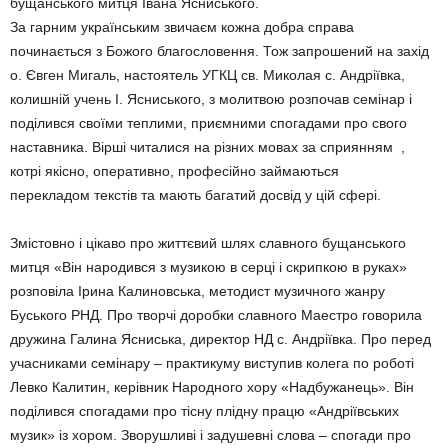
бущанського митця Івана Ясниського.
За гарним українським звичаєм кожна добра справа
починається з Божого благословення. Тож запрошений на захід
о. Євген Мигаль, настоятель УГКЦ св. Миколая с. Андріївка,
колишній учень І. Ясниського, з молитвою розпочав семінар і
поділився своїми теплими, приємними спогадами про свого
наставника. Вірші читалися на різних мовах за сприянням ,
котрі якісно, оперативно, професійно займаються
перекладом текстів та мають багатий досвід у цій сфері.
Змістовно і цікаво про життєвий шлях славного бущанського
митця «Він народився з музикою в серці і скрипкою в руках»
розповіла Ірина Калиновська, методист музичного жанру
Буського РНД. Про творчі доробки славного Маестро говорила
дружина Галина Ясниська, директор НД с. Андріївка. Про перед
учасниками семінару – практикуму виступив колега по роботі
Левко Калитин, керівник Народного хору «Надбужанець». Він
поділився спогадами про тісну плідну працю «Андріївських
музик» із хором. Зворушливі і задушевні слова – спогади про