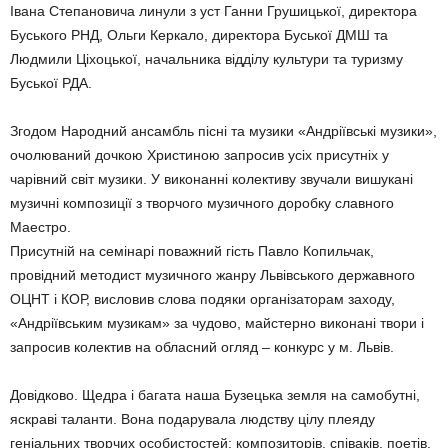
Івана Степановича линули з уст Ганни Грушицької, директора
Буського РНД, Ольги Керкало, директора Буської ДМШ та
Людмили Ціхоцької, начальника відділу культури та туризму
Буської РДА.
Згодом Народний ансамбль пісні та музики «Андріївські музики»,
очолюваний дочкою Христиною запросив усіх присутніх у
чарівний світ музики. У виконанні колективу звучали вишукані
музичні композиції з творчого музичного доробку славного
Маестро.
Присутній на семінарі поважний гість Павло Копильчак,
провідний методист музичного жанру Львівського державного
ОЦНТ і КОР, висловив слова подяки організаторам заходу,
«Андріївським музикам» за чудово, майстерно виконані твори і
запросив колектив на обласний огляд – конкурс у м. Львів.
Довідково. Щедра і багата наша Бузецька земля на самобутні,
яскраві таланти. Вона подарувала людству цілу плеяду
геніальних творчих особистостей: композиторів, співаків, поетів,