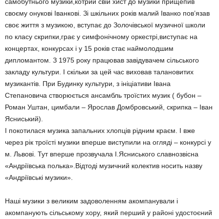
самобутнього музики,котрий свій хист до музики прищепив
своєму онукові Іванкові. Зі шкільних років малий Іванко пов’язав
своє життя з музикою, вступає до Золочівської музичної школи
по класу скрипки,грає у симфонічному оркестрі,виступає на
концертах, конкурсах і у 15 років стає наймолодшим
дипломантом. З 1975 року працював завідувачем сільського
закладу культури. І скільки за цей час виховав талановитих
музикантів. При Будинку культури, з ініціативи Івана
Степановича створюється ансамбль троїстих музик ( бубон –
Роман Уштан, цимбали – Ярослав Домбровський, скрипка – Іван
Ясниський).
І покотилася музика запальних хлопців рідним краєм. І вже
через рік троїсті музики вперше виступили на огляді – конкурсі у
м. Львові. Тут вперше прозвучала І.Ясниського славнозвісна
«Андріївська полька».Відтоді музичний колектив носить назву
«Андріївські музики».
Наші музики з великим задоволенням акомпанували і
акомпанують сільському хору, який перший у районі удостоєний