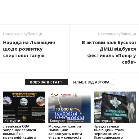
Попередні публікації
Наступна публікація
Нарада на Львівщині
В актовій залі Буської
щодо розвитку
ДМШ відбувся
спиртової галузі
фестиваль «Повір у
себе»
ПОВ'ЯЗАНІ СТАТТІ
БІЛЬШЕ ВІД АВТОРА
Конкурси
Конкурси
Конкурси
Львівська ОВА
Молодіжні центри
Представники
запрошує сервісні
Львівщини
Львівщини стали
компанії на
запрошують взяти
переможцями
прекваліфікацію з
участь у конкурсі з
Всеукраїнського