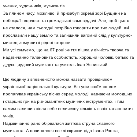
учених, художників, музикантів…
За плином часу, можливо, й призабуті окремі зорі Бущини на
небокраї творчості та громадської самовіддачі. Але, щоб цього
не сталося, нам сьогодні потрібно говорити про тих людей, які
прославили нашу землю та залишили вагомий слід у культурно-
мистецькому житті рідної сторони.
Ми усі сумуємо, що на 67 році життя пішла у вічність творча та
надзвичайно талановита особистість, хороший чоловік, батько та
дідусь ,чудовий музикант та учитель Іван Ясниський.
Цю людину з впевненістю можна назвати провідником
української національної культури. Він усім своїм єством
пропагував українську пісню серед молоді, навчаючи молодших
і старших гри на різноманітних музичних інструментах, і тим
самим залишив після себе величезну кількість своїх талановитих
учнів.
Надзвичайно рано обірвалася життєва струна славного
музиканта. А починалося все зі скрипки діда Івана Рошка,