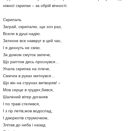
ніжної скрипки – за обрій вічності.
Скрипаль
Заграй, скрипалю, ще хоч раз,
Всели в душі надію.
Затихне все навкруг в цей час,
І я дихнуть не смію.
За домом смуток запече,
Що раптом десь проснувся…
Упала скрипка на плече,
Смичок в руках митнувся…
Що він на струнах витворяв! –
Мов серце в грудях,бився,
Шалений вітер доганяв
І по траві стелився,
І з гір летів,мов водоспад,
І дзюркотів струмочком,
Злітав до неба і назад