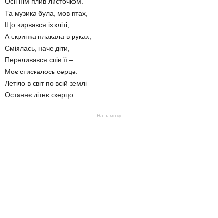
Осіннім плив листочком.
Та музика була, мов птах,
Що вирвався із кліті,
А скрипка плакала в руках,
Сміялась, наче діти,
Переливався спів її –
Моє стискалось серце:
Летіло в світ по всій землі
Останнє літнє скерцо.
На замітку