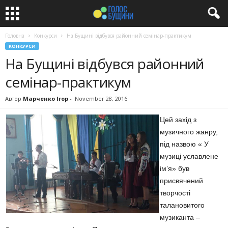
Головна
Конкурси
На Бущині відбувся районний семінар-практикум
КОНКУРСИ
На Бущині відбувся районний
семінар-практикум
Автор
Марченко Ігор
-
November 28, 2016
Цей захід з
музичного жанру,
під назвою « У
музиці уславлене
ім’я» був
присвячений
творчості
талановитого
музиканта –