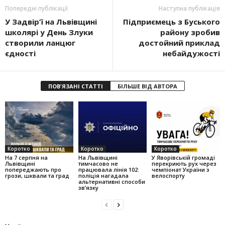
Попередні публікації
Наступна публікація
У Задвір’ї на Львівщині
Підприємець з Буського
школярі у День Злуки
району зробив
створили ланцюг
достойний приклад
єдності
небайдужості
ПОВ'ЯЗАНІ СТАТТІ
БІЛЬШЕ ВІД АВТОРА
Коротко
Коротко
Коротко
На 7 серпня на
На Львівщині
У Яворівській громаді
Львівщині
тимчасово не
перекриють рух через
попереджають про
працювала лінія 102:
чемпіонат України з
грози, шквали та град
поліція нагадала
велоспорту
альтернативні способи
зв’язку