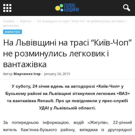
Головна
Коротко
На Львівщині на трасі “Київ-Чоп” не розминулись легковик і
вантажівка
КОРОТКО
На Львівщині на трасі “Київ-Чоп”
не розминулись легковик і
вантажівка
Автор
Марченко Ігор
-
January 26, 2015
У суботу, 24 січня вдень на автодорозі «Київ-Чоп» у
Буському районі на Львівщині зіткнулися легковик «ВАЗ»
та вантажівка Renault. Про це повідомили у прес-службі
УДАІ у Львівській області.
За попередньою інформацією, водій «Жигулів», 22-річний
житель Кам’янка-Бузького району, виїжджав із другорядної