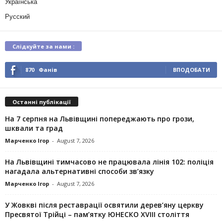
Українська
Русский
Слідкуйте за нами :
870
Фанів
ВПОДОБАТИ
Останні публікації
На 7 серпня на Львівщині попереджають про грози,
шквали та град
Марченко Ігор
-
August 7, 2026
На Львівщині тимчасово не працювала лінія 102: поліція
нагадала альтернативні способи зв’язку
Марченко Ігор
-
August 7, 2026
У Жовкві після реставрації освятили дерев’яну церкву
Пресвятої Трійці – пам’ятку ЮНЕСКО XVIII століття