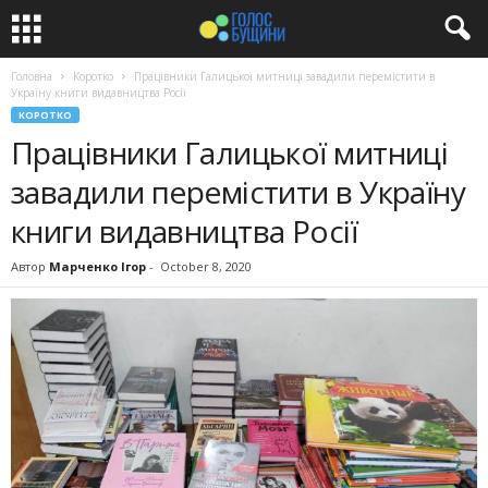
Головна
Коротко
Працівники Галицької митниці завадили перемістити в
Україну книги видавництва Росії
КОРОТКО
Працівники Галицької митниці
завадили перемістити в Україну
книги видавництва Росії
Автор
Марченко Ігор
-
October 8, 2020