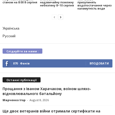
станом на 8:00 8 серпня
надзвичайну пожежну
призупинять
небезпеку 8–10 серпня
водопостачання через
каламутність води
Українська
Русский
Слідкуйте за нами :
870
Фанів
ВПОДОБАТИ
Останні публікації
Прощання з Іваном Харачаком, воїном шляхо-
відновлювального батальйону
Марченко Ігор
-
August 8, 2026
Ще двоє ветеранів війни отримали сертифікати на