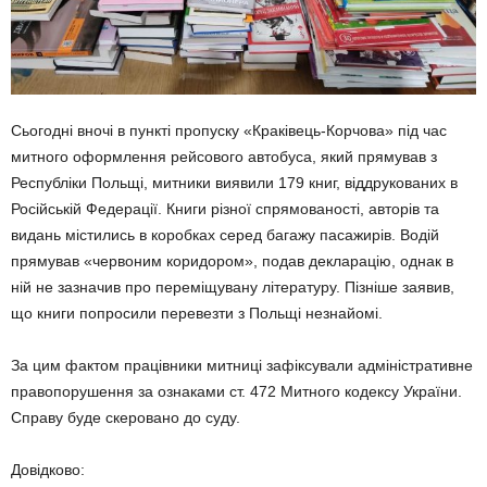
Сьогодні вночі в пункті пропуску «Краківець-Корчова» під час
митного оформлення рейсового автобуса, який прямував з
Республіки Польщі, митники виявили 179 книг, віддрукованих в
Російській Федерації. Книги різної спрямованості, авторів та
видань містились в коробках серед багажу пасажирів. Водій
прямував «червоним коридором», подав декларацію, однак в
ній не зазначив про переміщувану літературу. Пізніше заявив,
що книги попросили перевезти з Польщі незнайомі.
За цим фактом працівники митниці зафіксували адміністративне
правопорушення за ознаками ст. 472 Митного кодексу України.
Справу буде скеровано до суду.
Довідково: