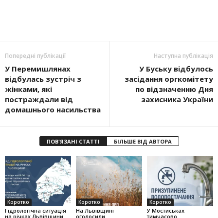
Попередні публікації
Наступна публікація
У Перемишлянах
У Буську відбулось
відбулась зустріч з
засідання оргкомітету
жінками, які
по відзначенню Дня
постраждали від
захисника України
домашнього насильства
ПОВ'ЯЗАНІ СТАТТІ
БІЛЬШЕ ВІД АВТОРА
Коротко
Коротко
Коротко
Гідрологічна ситуація
На Львівщині
У Мостиськах
на річках Львівщини
оголосили
тимчасово