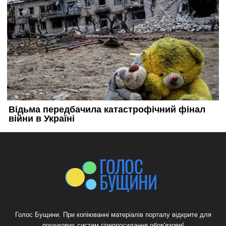
Голос Бущини. При копіюванні матеріалів порталу відкрите для
пошукових систем гіперпосилання обов'язове!