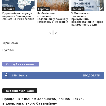
Коротко
Коротко
Коротко
Гідрологічна ситуація
На Львівщині
У Мостиськах
на річках Львівщини
оголосили
тимчасово
станом на 8:00 8 серпня
надзвичайну пожежну
призупинять
небезпеку 8–10 серпня
водопостачання через
каламутність води
Українська
Русский
Слідкуйте за нами :
870
Фанів
ВПОДОБАТИ
Останні публікації
Прощання з Іваном Харачаком, воїном шляхо-
відновлювального батальйону