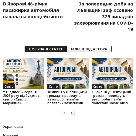
В Яворові 46-річна
За попередню добу на
пасажирка автомобіля
Львівщині зафіксовано
напала на поліцейського
329 випадків
захворювання на COVID-
19
ПОВ'ЯЗАНІ СТАТТІ
БІЛЬШЕ ВІД АВТОРА
Свято
Свято
Свято
У Підлиссі 2 серпня
18 липня у Шептицькій
18 липня у Шептицькій
2026 року відбудеться
громаді проведуть
громаді проведуть
свято «Світло
автопробіг пам’яті
автопробіг пам’яті
Маркіяна»
полеглих захисників
полеглих Захисників
Українська
Русский