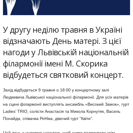
У другу неділю травня в Україні
відзначають День матері. З цієї
нагоди у Львівській національній
філармонії імені М. Скорика
відбудеться святковий концерт.
Захід відбудеться 9 травня о 18:00 у концертному залі
Людкевича Львівської національної філармонії. Для усіх матерів
на сцені філармонії виступлять ансамбль «Високий Замок», гурт
Ladies’ TRIO, солісти Анастасія та Микола Корнутяк, Василь
Понайда, співачка РоНіка, дівочий гурт “Квіти”.
Цей день є чудовою нагодою, щоб щиро подякувати усім