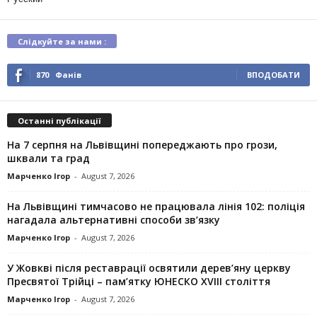
Слідкуйте за нами :
870
Фанів
ВПОДОБАТИ
Останні публікації
На 7 серпня на Львівщині попереджають про грози,
шквали та град
Марченко Ігор
-
August 7, 2026
На Львівщині тимчасово не працювала лінія 102: поліція
нагадала альтернативні способи зв’язку
Марченко Ігор
-
August 7, 2026
У Жовкві після реставрації освятили дерев’яну церкву
Пресвятої Трійці – пам’ятку ЮНЕСКО XVIII століття
Марченко Ігор
-
August 7, 2026