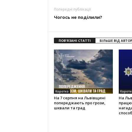
Попередні публікації
Чогось не поділили?
ПОВ'ЯЗАНІ СТАТТІ
БІЛЬШЕ ВІД АВТО
Коротко
Коротк
На 7 серпня на Львівщині
На Ль
попереджають про грози,
працюв
шквали та град
нагад
способ