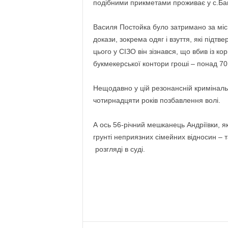
подібними прикметами проживає у с.Ба
Василя Постойка було затримано за міс
докази, зокрема одяг і взуття, які підтв
цього у СІЗО він зізнався, що вбив із ко
букмекерської контори гроші – понад 70
Нещодавно у цій резонансній кримінальн
чотирнадцяти років позбавлення волі.
А ось 56-річний мешканець Андріївки, 
грунті неприязних сімейних відносин – 
розгляді в суді.