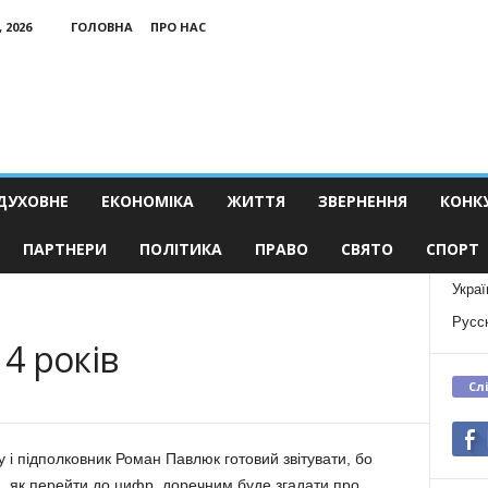
 2026
ГОЛОВНА
ПРО НАС
ДУХОВНЕ
ЕКОНОМІКА
ЖИТТЯ
ЗВЕРНЕННЯ
КОНК
ПАРТНЕРИ
ПОЛІТИКА
ПРАВО
СВЯТО
СПОРТ
Украї
Русс
14 років
Сл
у і підполковник Роман Павлюк готовий звітувати, бо
, як перейти до цифр, доречним буде згадати про