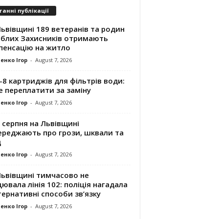
танні публікації
ьвівщині 189 ветеранів та родин
иблих Захисників отримають
пенсацію на житло
енко Ігор
-
August 7, 2026
8 картриджів для фільтрів води:
е переплатити за заміну
енко Ігор
-
August 7, 2026
 серпня на Львівщині
ереджають про грози, шквали та
д
енко Ігор
-
August 7, 2026
Львівщині тимчасово не
ювала лінія 102: поліція нагадала
ернативні способи зв’язку
енко Ігор
-
August 7, 2026