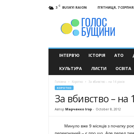
C
BUSKYI RAION
П’ЯТНИЦЯ, 7 СЕРПНЯ,
3
Голос
Бущини
ІНТЕРВ’Ю
ІСТОРІЯ
АТО
КУЛЬТУРА
ЛИСТИ
ОСВІТА
Головна
Коротко
За вбивство – на 14 років
КОРОТКО
За вбивство – на 
Автор
Марченко Ігор
-
October 8, 2012
Минуло вже 9 місяців з початку рок
переконаний – є про що. Але перед тим