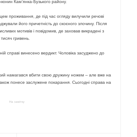
нюнин Кам’янка-Бузького району.
цем проживання, де під час огляду вилучили речові
ерджували його причетність до скоєного злочину. Після
рисливих мотивів і повідомив, де заховав викрадені з
 тисяч гривень.
ій справі винесено вердикт. Чоловіка засуджено до
який намагався вбити свою дружину ножем – але вже на
також понесе заслужене покарання. Сьогодні справа на
На замітку