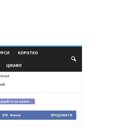
УРСИ
КОРОТКО
ЦІКАВО
нська
кий
ідкуйте за нами :
870
Фанів
ВПОДОБАТИ