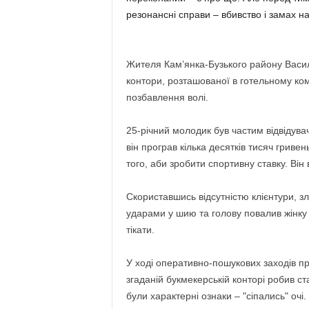
резонансні справи – вбивство і замах на
Жителя Кам’янка-Бузького району Васил
контори, розташованої в готельному ком
позбавлення волі.
25-річний молодик був частим відвідува
він програв кілька десятків тисяч гривен
того, аби зробити спортивну ставку. Він
Скориставшись відсутністю клієнтури, з
ударами у шию та голову повалив жінку 
тікати.
У ході оперативно-пошукових заходів пра
згаданій букмекерській конторі робив ст
були характерні ознаки – "сіпались" очі