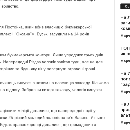
 вбивство.
Ос
На Л
заг
я Постойка, який вбив власницю букмекерської
ком
плексі "Оксана"м. Буськ, засудили на 14 років
Марч
ТОП-
як н
чем букмекерської контори. Лише упродовж трьох днів
Марч
ь. Напередодні Різдва чоловік завітав туди, але не для
 вирішив за будь-яку ціну повернути втрачені гроші.
На 7
поп
лочинець кинувся з ножем на власницю закладу. Кількома
гра
на підлогу. Забравши виторг закладу, чоловік кинувся
Марч
На 
прац
цівники міліції дізналися, що напередодні події у
альт
авки 25-річний молодий чоловік на ім’я Василь. У нього
Марч
. Відтак правоохоронці дізналися, що громадянин з