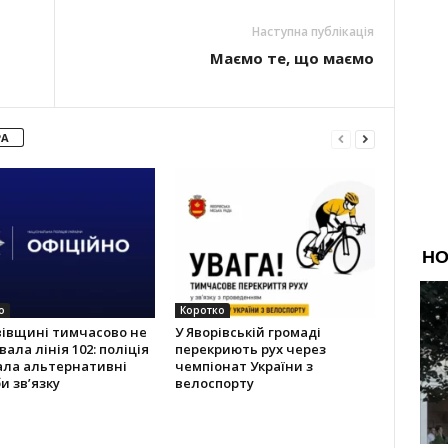
Наступна публікація
Маємо те, що маємо
РА
о
Коротко
вівщині тимчасово не
У Яворівській громаді
ала лінія 102: поліція
перекриють рух через
ала альтернативні
чемпіонат України з
и зв’язку
велоспорту