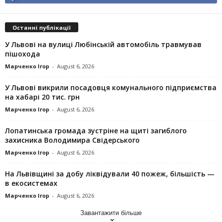
Останні публікації
У Львові на вулиці Любінській автомобіль травмував
пішохода
Марченко Ігор
-
August 6, 2026
У Львові викрили посадовця комунального підприємства
на хабарі 20 тис. грн
Марченко Ігор
-
August 6, 2026
Лопатинська громада зустріне на щиті загиблого
захисника Володимира Свідерського
Марченко Ігор
-
August 6, 2026
На Львівщині за добу ліквідували 40 пожеж, більшість —
в екосистемах
Марченко Ігор
-
August 6, 2026
Завантажити більше