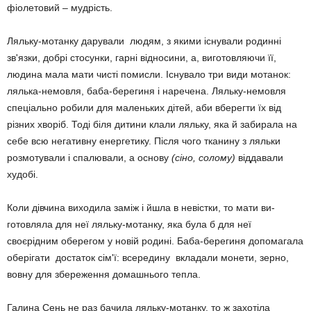
фіолетовий – мудрість.
Ляльку-мотанку дарували лю­дям, з якими існували родинні
зв'язки, добрі стосунки, гарні від­носини, а, ви­готовляючи її,
людина мала мати чисті по­мисли. Існу­вало три види мотанок:
лялька-немовля, баба-берегиня і наре­чена. Ляль­ку-немовля
спеціаль­но робили для малень­ких дітей, аби вберегти їх від
різних хворіб. Тоді біля ди­тини клали ляльку, яка й забирала на
себе всю негативну енергетику. Після чого тканину з ляльки
розмотували і спалювали, а основу
(сіно, солому)
віддавали
худобі.
Коли дівчина виходила заміж і йшла в невістки, то мати ви­
готовляла для неї ляльку-мотанку, яка була б для неї
своєрідним оберегом у новій ро­дині. Баба-берегиня допо­ма­гала
оберігати достаток сім'ї: все­редину вкла­дали монети, зерно,
вовну для збереження до­маш­нього тепла.
Галина Сень не раз бачила ляльку-мотанку, то ж захо­ті­ла