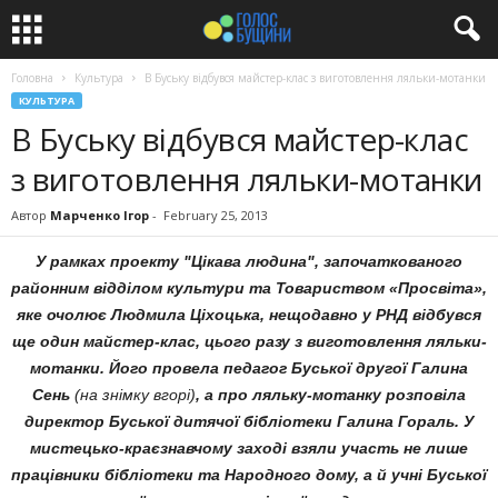
Головна
Культура
В Буську відбувся майстер-клас з виготовлення ляльки-мотанки
КУЛЬТУРА
В Буську відбувся майстер-клас
з виготовлення ляльки-мотанки
Автор
Марченко Ігор
-
February 25, 2013
У рамках проекту "Цікава людина", започаткованого
районним відділом культури та Товариством «Просвіта»,
яке очолює Людмила Ціхоцька, нещодавно у РНД відбувся
ще один майстер-клас, цього разу з виготовлення ляльки-
мотанки. Його провела педагог Буської другої Галина
Сень
(на знімку вгорі)
, а про ляльку-мотанку розповіла
директор Буської дитячої бібліотеки Галина Гораль. У
мистецько-краєзнавчому заході взяли участь не лише
працівники бібліотеки та Народного дому, а й учні Буської