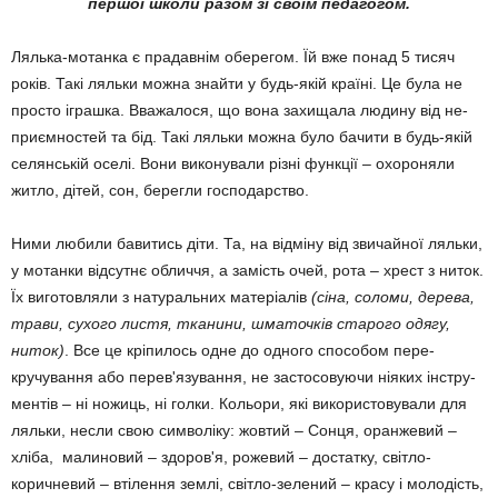
першої школи разом зі своїм педагогом.
Лялька-мотанка є прадавнім оберегом. Їй вже понад 5 тисяч
років. Такі ляльки можна знайти у будь-якій країні. Це була не
просто іграшка. Вважалося, що вона захищала людину від не­
при­ємностей та бід. Такі ляльки мож­на було бачити в будь-якій
се­лян­ській оселі. Вони викону­вали різні функції – охороняли
житло, дітей, сон, берегли господарство.
Ними любили бавитись діти. Та, на відміну від звичайної ляльки,
у мотанки відсутнє об­лич­чя, а за­мість очей, рота – хрест з ниток.
Їх виго­тов­ляли з натуральних мате­ріалів
(сіна, соломи, дерева,
тра­ви, сухого листя, тканини, шма­точків ста­рого одягу,
ниток)
. Все це крі­пи­лось одне до одного способом пе­ре­
кручування або перев'язу­ва­ння, не застосовуючи ніяких інстру­
ментів – ні ножиць, ні голки. Ко­льори, які використо­вували для
ляльки, несли свою символіку: жовтий – Сонця, оран­жевий –
хліба, малиновий – здо­ров'я, рожевий – достатку, світло-
коричневий – втілення землі, світло-зелений – красу і моло­дість,