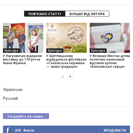
ПОВ'ЯЗАНІ СТАТТІ
БІЛЬШЕ ВІД АВТОРА
Культура
Культура
Культура
У Нагуєвичах відкрили
У Шептицькому
У Великих Мостах дітям
виставку до 170-річчя
відбудеться фестиваль
полеглих захисників
Івана Франка
«Сокальська кераміка
вручили кулони
— жива традиція»
«Батьківське серце»
Українська
Русский
Слідкуйте за нами :
870
Фанів
ВПОДОБАТИ