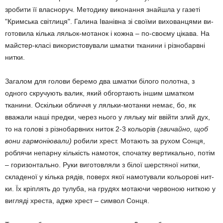
зробити її власно­руч. Методику виконання знайшла у газеті
"Крим­ська світ­лиця". Галина Іванівна зі своїми ви­хованцями ви­
готовила кілька ляльок-мотанок і кожна – по-своєму цікава. На
майс­тер-класі викорис­тову­вали шматки тка­нини і різнобарвні
нитки.
Загалом для голови беремо два шматки білого полотна, з
одного скручують ва­лик, який обгор­тають іншим шматком
тканини. Оскільки об­личчя у ляльки-мотанки немає, бо, як
вважали наші предки, че­рез нього у ляльку міг ввійти злий дух,
то на голові з різно­барв­них ниток 2-3 кольорів
(зви­чайно, щоб
вони гармоніювали)
робили хрест. Мотають за рухом Сонця,
роб­лячи непарну кіль­кість намоток, спочатку верти­кально, потім
– горизон­тально. Руки виготов­ляли з білої шер­стяної нитки,
складеної у кілька ря­дів, поверх якої намотували кольорові нит­
ки. Їх кріплять до тулуба, на гру­дях мотаючи чер­воною ниткою у
вигляді хреста, адже хрест – символ Сонця.