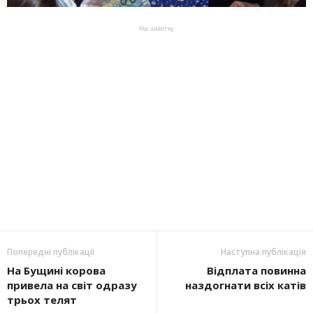
На замітку
Попередні публікації
Наступна публікація
На Бущині корова
Відплата повинна
привела на світ одразу
наздогнати всіх катів
трьох телят