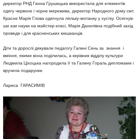
директор РНД Ганна Гру­шицька використала для елементів
одягу червоне і чорне мережива, директор Народного дому смт.
Красне Марія Глова одягнула ляльку-мотанку у хустку. Осягнув­
ши ази науки на майстер-класі, Марія Данилівна подібний захід
проведе і для красненських мешканців.
Діти та дорослі дякували педагогу Галині Сень за знання і
вміння, якими вона поділилась, а керівник відділу культури
Людмила Ціхоцька нагородила її та Галину Гораль дипломами і
вручила подарунки.
Лариса ГАРАСИМІВ