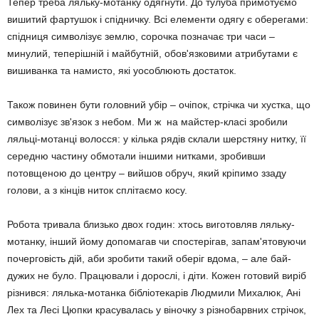
Тепер треба ляльку-мотанку одягнути. До тулуба примотуємо
вишитий фартушок і спідничку. Всі еле­менти одягу є оберегами:
спід­ниця символізує землю, сорочка позначає три часи –
минулий, теперішній і майбутній, обов'яз­ковими атрибутами є
вишиванка та намисто, які уособлюють достаток.
Також повинен бути головний убір – очіпок, стрічка чи хустка, що
символізує зв'язок з небом. Ми ж на майстер-класі зробили
ляльці-мотанці волосся: у кілька рядів склали шерстяну нитку, її
середню частину об­мотали іншими нитками, зро­бивши
потовщеною до центру – вийшов обруч, який кріпимо ззаду
голови, а з кінців ниток сплітаємо косу.
Робота тривала близько двох годин: хтось виготовляв ляльку-
мотанку, інший йому допомагав чи спостерігав, запам'ятовуючи
почер­говість дій, аби зробити такий оберіг вдома, – але бай­
дужих не було. Працювали і дорослі, і діти. Кожен готовий виріб
різнився: лялька-мотанка бібліотекарів Людмили Михалюк, Ані
Лех та Лесі Цюпки красува­лась у віночку з різнобарвних стрічок,