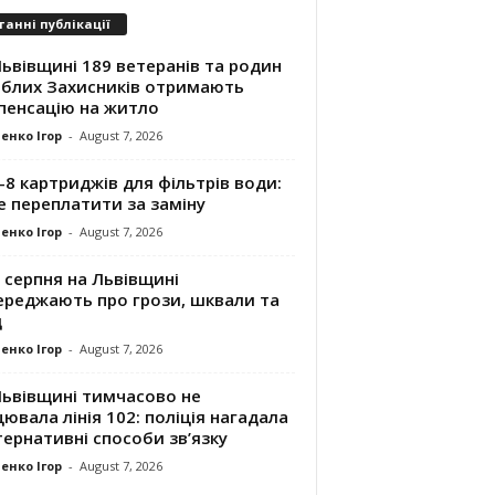
танні публікації
ьвівщині 189 ветеранів та родин
иблих Захисників отримають
пенсацію на житло
енко Ігор
-
August 7, 2026
8 картриджів для фільтрів води:
е переплатити за заміну
енко Ігор
-
August 7, 2026
 серпня на Львівщині
ереджають про грози, шквали та
д
енко Ігор
-
August 7, 2026
Львівщині тимчасово не
ювала лінія 102: поліція нагадала
ернативні способи зв’язку
енко Ігор
-
August 7, 2026