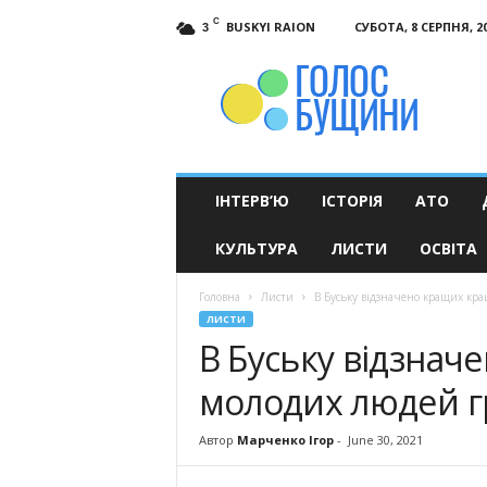
C
BUSKYI RAION
СУБОТА, 8 СЕРПНЯ, 2
3
Голос
Бущини
ІНТЕРВ’Ю
ІСТОРІЯ
АТО
КУЛЬТУРА
ЛИСТИ
ОСВІТА
Головна
Листи
В Буську відзначено кращих кр
ЛИСТИ
В Буську відзна
молодих людей 
Автор
Марченко Ігор
-
June 30, 2021