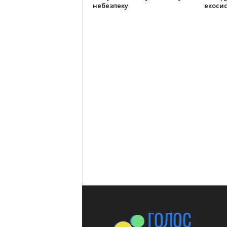
небезпеку
екоси