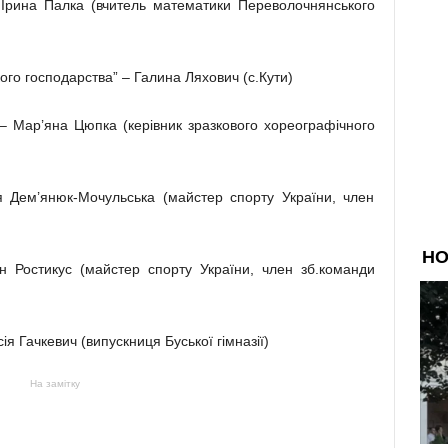
 Ірина Палка (вчитель математики Переволочнянського
о господарства” – Галина Ляхович (с.Кути)
– Мар’яна Цюпка (керівник зразкового хореографічного
 Дем’янюк-Мочульська (майстер спорту України, член
 Ростикус (майстер спорту України, член зб.команди
я Гачкевич (випускниця Буської гімназії)
На замітку