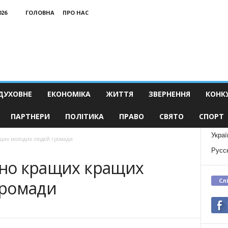
026
ГОЛОВНА
ПРО НАС
ДУХОВНЕ
ЕКОНОМІКА
ЖИТТЯ
ЗВЕРНЕННЯ
КОНК
ПАРТНЕРИ
ПОЛІТИКА
ПРАВО
СВЯТО
СПОРТ
Украї
ащих молодих людей громади
Русс
чено кращих кращих
Сл
громади