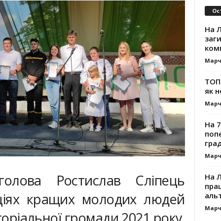
Ос
На Л
заг
ком
Марч
ТОП-
як н
Марч
На 7
поп
гра
Марч
голова Ростислав Сліпець
На 
прац
аціях кращих молодих людей
альт
Марч
торіальної громади 2021 року