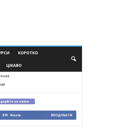
УРСИ
КОРОТКО
ЦІКАВО
нська
кий
ідкуйте за нами :
870
Фанів
ВПОДОБАТИ