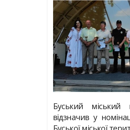
Буський міський 
відзначив у номін
Буської міської тери