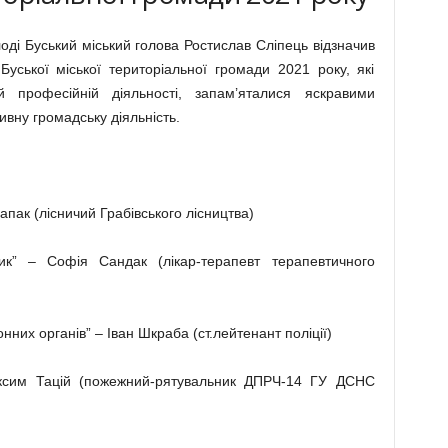
оді Буський міський голова Ростислав Сліпець відзначив
ської міської територіальної громади 2021 року, які
й професійній діяльності, запам’яталися яскравими
тивну громадську діяльність.
апак (лісничий Грабівського лісництва)
к” – Софія Сандак (лікар-терапевт терапевтичного
их органів” – Іван Шкраба (ст.лейтенант поліції)
ксим Тацій (пожежний-рятувальник ДПРЧ-14 ГУ ДСНС