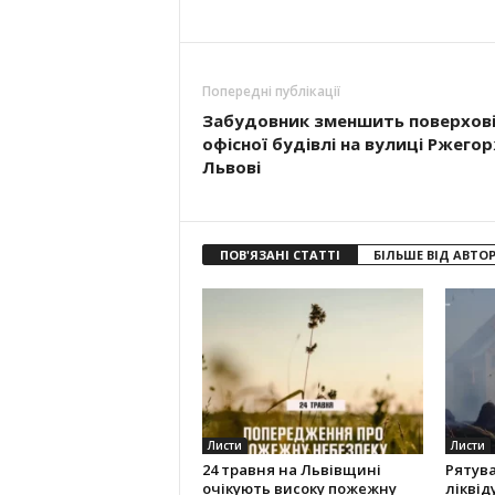
Попередні публікації
Забудовник зменшить поверхов
офісної будівлі на вулиці Ржего
Львові
ПОВ'ЯЗАНІ СТАТТІ
БІЛЬШЕ ВІД АВТО
Листи
Листи
24 травня на Львівщині
Рятув
очікують високу пожежну
ліквід