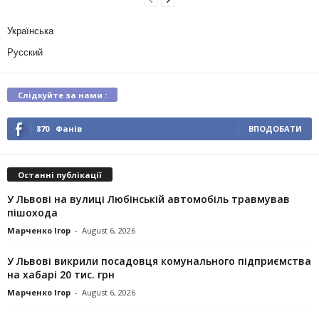
Українська
Русский
Слідкуйте за нами :
870
Фанів
ВПОДОБАТИ
Останні публікації
У Львові на вулиці Любінській автомобіль травмував
пішохода
Марченко Ігор
-
August 6, 2026
У Львові викрили посадовця комунального підприємства
на хабарі 20 тис. грн
Марченко Ігор
-
August 6, 2026