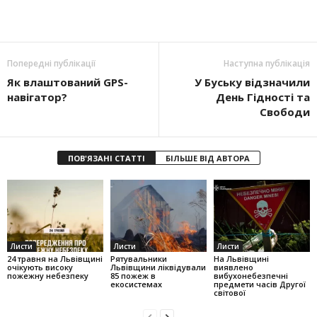
Попередні публікації
Наступна публікація
Як влаштований GPS-
У Буську відзначили
навігатор?
День Гідності та
Свободи
ПОВ'ЯЗАНІ СТАТТІ
БІЛЬШЕ ВІД АВТОРА
Листи
Листи
Листи
24 травня на Львівщині
Рятувальники
На Львівщині
очікують високу
Львівщини ліквідували
виявлено
пожежну небезпеку
85 пожеж в
вибухонебезпечні
екосистемах
предмети часів Другої
світової