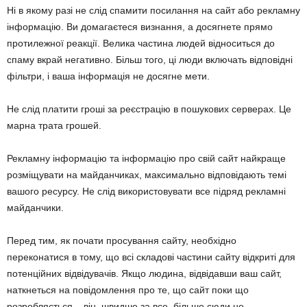
Ні в якому разі не слід спамити посилання на сайт або рекламну
інформацію. Ви домагаєтеся визнання, а досягнете прямо
протилежної реакції. Велика частина людей відноситься до
спаму вкрай негативно. Більш того, ці люди включать відповідні
фільтри, і ваша інформація не досягне мети.
Не слід платити гроші за реєстрацію в пошукових серверах. Це
марна трата грошей.
Рекламну інформацію та інформацію про свій сайт найкраще
розміщувати на майданчиках, максимально відповідають темі
вашого ресурсу. Не слід використовувати все підряд рекламні
майданчики.
Перед тим, як почати просування сайту, необхідно
переконатися в тому, що всі складові частини сайту відкриті для
потенційних відвідувачів. Якщо людина, відвідавши ваш сайт,
наткнеться на повідомлення про те, що сайт поки що
розробляється – він, швидше за все, більше сюди не