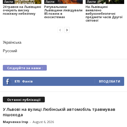
Листи
Листи
Листи
24 травня на Львівщині
Рятувальники
На Львівщині
очікують високу
Львівщини ліквідували
виявлено
пожежну небезпеку
85 пожеж в
вибухонебезпечні
екосистемах
предмети часів Другої
світової
Українська
Русский
Слідкуйте за нами :
870
Фанів
ВПОДОБАТИ
Останні публікації
У Львові на вулиці Любінській автомобіль травмував
пішохода
Марченко Ігор
-
August 6, 2026