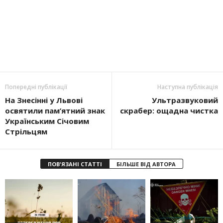
Попередні публікації
Наступна публікація
На Знесінні у Львові
Ультразвуковий
освятили пам’ятний знак
скрабер: ощадна чистка
Українським Січовим
Стрільцям
ПОВ'ЯЗАНІ СТАТТІ
БІЛЬШЕ ВІД АВТОРА