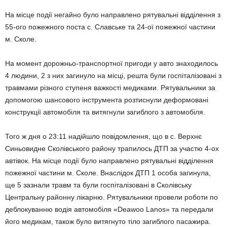
На місце події негайно було направлено рятувальні відділення з
55-ого пожежного поста с. Славське та 24-ої пожежної частини
м. Сколе.
На момент дорожньо-транспортної пригоди у авто знаходилось
4 людини, 2 з них загинуло на місці, решта були госпіталізовані з
травмами різного ступеня важкості медиками. Рятувальники за
допомогою шансового інструмента розтиснули деформовані
конструкції автомобіля та витягнули загиблого з автомобіля.
Того ж дня о 23:11 надійшло повідомлення, що в с. Верхнє
Синьовидне Сколівського району трапилось ДТП за участю 4-ох
автівок. На місце події було направлено рятувальні відділення
пожежної частини м. Сколе. Внаслідок ДТП 1 особа загинула,
ще 5 зазнали травм та були госпіталізовані в Сколівську
Центральну районну лікарню. Рятувальники провели роботи по
деблокуванню водія автомобіля «Deawoo Lanos» та передали
його медикам, також було витягнуто тіло загиблого пасажира.