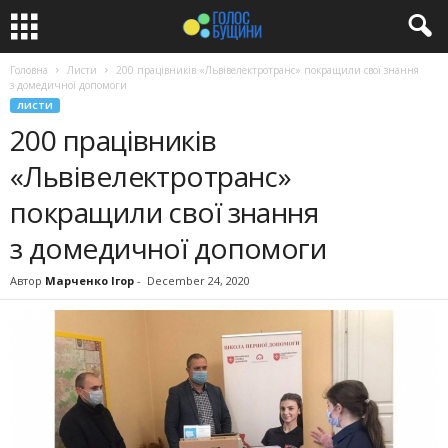
Головна
Листи
200 працівників «Львівелектротранс» покращили свої знання
з домедичної допомоги
ЛИСТИ
200 працівників
«Львівелектротранс»
покращили свої знання
з домедичної допомоги
Автор
Марченко Ігор
-
December 24, 2020