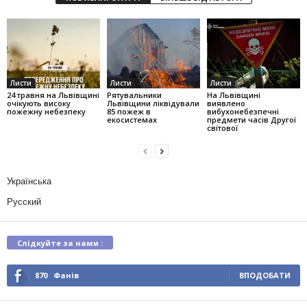
Листи
Листи
Листи
24 травня на Львівщині
Рятувальники
На Львівщині
очікують високу
Львівщини ліквідували
виявлено
пожежну небезпеку
85 пожеж в
вибухонебезпечні
екосистемах
предмети часів Другої
світової
Українська
Русский
Слідкуйте за нами :
870
Фанів
ВПОДОБАТИ