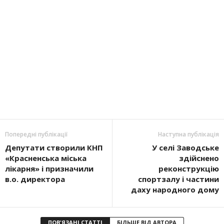
Попередні публікації
Наступна публікація
Депутати створили КНП
У селі Заводське
«Красненська міська
здійснено
лікарня» і призначили
реконструкцію
в.о. директора
спортзалу і частини
даху народного дому
ПОВ'ЯЗАНІ СТАТТІ
БІЛЬШЕ ВІД АВТОРА