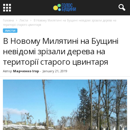
Головна
Листи
В Новому Милятині на Бущині невідомі зрізали дерева на
території старого цвинтаря
ЛИСТИ
В Новому Милятині на Бущині
невідомі зрізали дерева на
території старого цвинтаря
Автор
Марченко Ігор
-
January 21, 2019