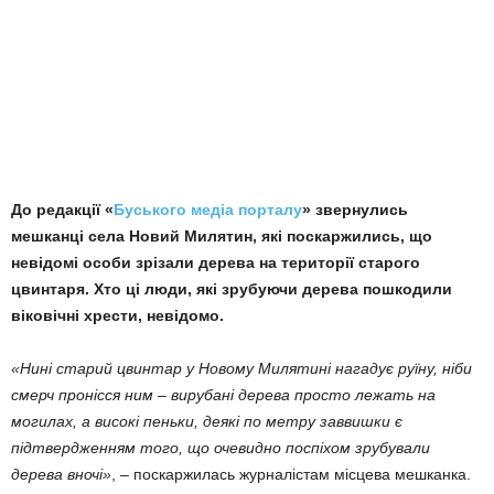
До редакції «
Буського медіа порталу
» звернулись
мешканці села Новий Милятин, які поскаржились, що
невідомі особи зрізали дерева на території старого
цвинтаря. Хто ці люди, які зрубуючи дерева пошкодили
віковічні хрести, невідомо.
«Нині старий цвинтар у Новому Милятині нагадує руїну, ніби
смерч пронісся ним – вирубані дерева просто лежать на
могилах, а високі пеньки, деякі по метру заввишки є
підтвердженням того, що очевидно поспіхом зрубували
дерева вночі»
, – поскаржилась журналістам місцева мешканка.