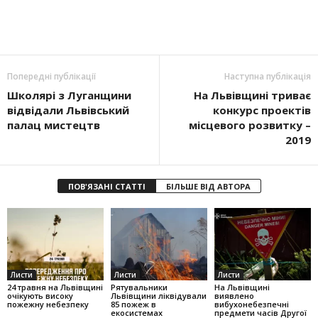
Попередні публікації
Наступна публікація
Школярі з Луганщини
На Львівщині триває
відвідали Львівський
конкурс проектів
палац мистецтв
місцевого розвитку –
2019
ПОВ'ЯЗАНІ СТАТТІ
БІЛЬШЕ ВІД АВТОРА
Листи
Листи
Листи
24 травня на Львівщині
Рятувальники
На Львівщині
очікують високу
Львівщини ліквідували
виявлено
пожежну небезпеку
85 пожеж в
вибухонебезпечні
екосистемах
предмети часів Другої