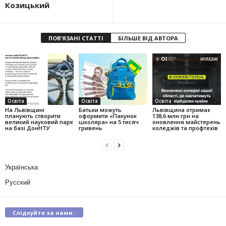
Козицький
ПОВ'ЯЗАНІ СТАТТІ
БІЛЬШЕ ВІД АВТОРА
Освіта
Освіта
Освіта
На Львівщині
Батьки можуть
Львівщина отримає
планують створити
оформити «Пакунок
138,6 млн грн на
великий науковий парк
школяра» на 5 тисяч
оновлення майстерень
на базі ДонНТУ
гривень
коледжів та профтехів
Українська
Русский
Слідкуйте за нами :