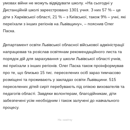
умовах війни не можуть відвідувати школу. «На сьогодні у
Дистанційній школі зареєстровано 1301 учня. З них 57 % – це
діти з Харківської області, 21 % – з Київської, також 9% – учні, які
переїхали з інших регіонів на Львівщину», – пояснив Олег
Паска.
Департамент освіти Львівської обласної військової адміністрації
напрацював та розіслав освітянам рекомендаційного листа та
порядок дій для зарахування у школи Львівської області учнів,
які приїхали з інших регіонів. Олег Паска також проінформував
про те, що близько 15 тис. переселених осіб зараз тимчасово
розміщені та проживають у закладах освіти Львівщини. 515
переселених дітей сиріт перебувають під опікою вихователів та
педагогів області. Завдяки волонтерам, благодійникам, діти
забезпечені усім необхідним і також залучені до навчального
процесу.
На замітку