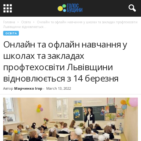
Головна
Освіта
Онлайн та офлайн навчання у школах та закладах профтехосвіти
Львівщини відновлюється...
ОСВІТА
Онлайн та офлайн навчання у
школах та закладах
профтехосвіти Львівщини
відновлюється з 14 березня
Автор
Марченко Ігор
-
March 13, 2022