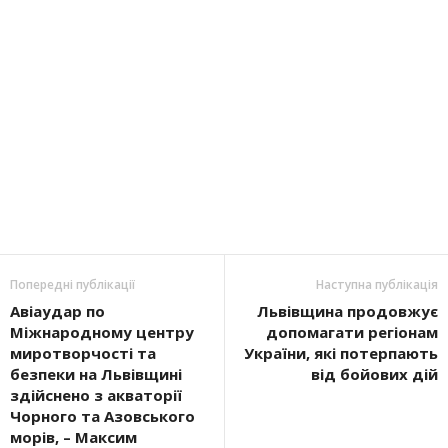
Попередні публікації
Наступна публікація
Авіаудар по
Львівщина продовжує
Міжнародному центру
допомагати регіонам
миротворчості та
України, які потерпають
безпеки на Львівщині
від бойових дій
здійснено з акваторії
Чорного та Азовського
морів, – Максим