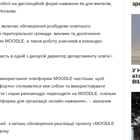
боті на дистанційній формі навчання як для вчителів,
Носкова.
ії включає обговорення розбудови освітнього
і територіальної громади, виклики та досягнення
рми MOODLE, а також роботу учасників в командах.
участь в одній з дискусій директор департаменту освіти і
и використання платформи MOODLE настільки, щоб
фортно спілкуватися між собою та використовувати
іти і науки рекомендує переходити на MOODLE, оскільки
тформа для організації онлайн-навчання», – зазначив
емії з питань обговорення реалізації проєкту «MOODLE
року.