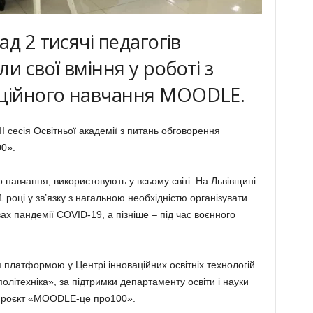
д 2 тисячі педагогів
 свої вміння у роботі з
ційного навчання MOODLE.
 ІІ сесія Освітньої академії з питань обговорення
0».
авчання, використовують у всьому світі. На Львівщині
році у зв’язку з нагальною необхідністю організувати
х пандемії COVID-19, а пізніше – під час воєнного
 платформою у Центрі інноваційних освітніх технологій
олітехніка», за підтримки департаменту освіти і науки
 проєкт «MOODLE-це про100».