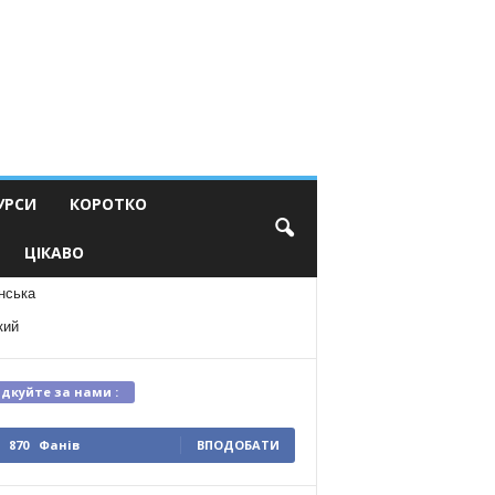
УРСИ
КОРОТКО
ЦІКАВО
нська
кий
ідкуйте за нами :
870
Фанів
ВПОДОБАТИ