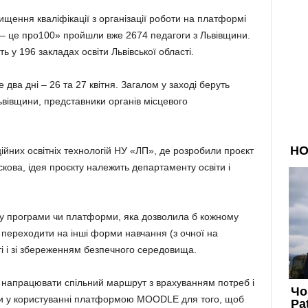
щення кваліфікації з організації роботи на платформі
це про100» пройшли вже 2674 педагоги з Львівщини.
у 196 закладах освіти Львівської області.
 два дні – 26 та 27 квітня. Загалом у заході беруть
Львівщини, представники органів місцевого
ійних освітніх технологій НУ «ЛП», де розробили проєкт
ва, ідея проєкту належить департаменту освіти і
ку програми чи платформи, яка дозволила б кожному
, переходити на інші форми навчання (з очної на
сті і зі збереженням безпечного середовища.
 напрацювати спільний маршрут з врахуванням потреб і
ауки у користуванні платформою MOODLE для того, щоб