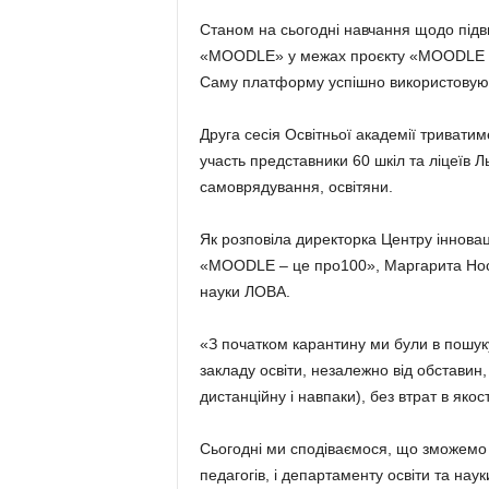
Станом на сьогодні навчання щодо підви
«MOODLE» у межах проєкту «MOODLE – 
Саму платформу успішно використовують 
Друга сесія Освітньої академії триватиме
участь представники 60 шкіл та ліцеїв 
самоврядування, освітяни.
Як розповіла директорка Центру інновац
«MOODLE – це про100», Маргарита Носко
науки ЛОВА.
«З початком карантину ми були в пошу
закладу освіти, незалежно від обставин
дистанційну і навпаки), без втрат в яко
Сьогодні ми сподіваємося, що зможемо
педагогів, і департаменту освіти та н