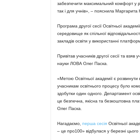
забезпечити максимальний комфорт у ро
так і для учнів», – пояснила Маргарита 
Програма другої сесії Освітньої академ
середовище як спільної відповідальност
закладів освіти у використанні платфо
Привітав учасників другої сесії та взяв 
науки ЛОВА Олег Паска.
«Метою Освітньої академії є розвинут
учасникам освітнього процесу було ком
здобутки один одного. Департамент осв
це безпечна, якісна та безкоштовна пла
Олег Паска.
Нагадаємо,
перша сесія
Освітньої акад
– це про100» відбулася у березні цього 