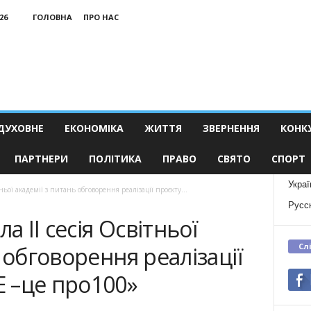
26
ГОЛОВНА
ПРО НАС
ДУХОВНЕ
ЕКОНОМІКА
ЖИТТЯ
ЗВЕРНЕННЯ
КОНК
ПАРТНЕРИ
ПОЛІТИКА
ПРАВО
СВЯТО
СПОРТ
Украї
тньої академії з питань обговорення реалізації проєкту...
Русс
а ІІ сесія Освітньої
Сл
 обговорення реалізації
 –це про100»