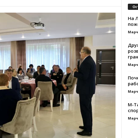
Ос
На Л
пож
Марч
Дру
роз
гра
Марч
Поч
раб
Марч
M-T
спо
Марч