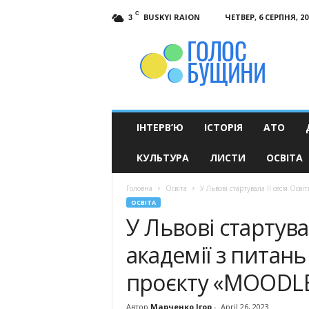
C
BUSKYI RAION
ЧЕТВЕР, 6 СЕРПНЯ, 20
3
Голос
Бущини
ІНТЕРВ’Ю
ІСТОРІЯ
АТО
КУЛЬТУРА
ЛИСТИ
ОСВІТА
Головна
Освіта
У Львові стартувала ІІ сесія Осві
ОСВІТА
У Львові стартувал
академії з питань
проєкту «MOODLE
Автор
Марченко Ігор
-
April 26, 2023