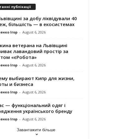
танні публікації
ьвівщині за добу ліквідували 40
еж, більшість — в екосистемах
енко Ігор
-
August 6, 2026
жина ветерана на Львівщині
виває лавандовий простір за
нтом «єРобота»
енко Ігор
-
August 6, 2026
ему выбирают Кипр для жизни,
оты и бизнеса
енко Ігор
-
August 6, 2026
ac — функціональний одяг і
рядження українського бренду
енко Ігор
-
August 6, 2026
Завантажити більше