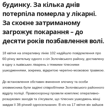
будинку. За кілька днів
потерпіла померла у лікарні.
За скоєне затриманому
загрожує покарання – до
десяти років позбавлення волі.
18 квітня на оперативну лінію 102 надійшло повідомлення про
60-річну жительку одного з сіл Золочівського району, доставлену
в одну з львівських лікарень з тяжкими тілесними
ушкодженнями, зокрема, відкритою черепно-мозковою травмою.
До встановлення обставин вчинення злочину та особи
зловмисника були задіяні співробітники Золочівського районного
відділу поліції. Правоохоронці провели комплекс оперативно-
розшукових заходів та з’ясували, що тілесних ушкоджень жінці
завдав її 38-річний односельчанин. В ніч на 17 квітня він зайшов