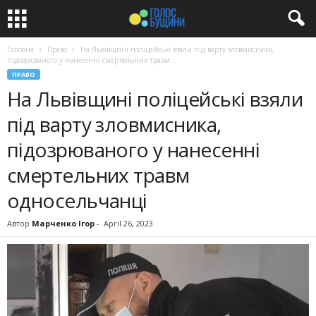
Головна
Право
На Львівщині поліцейські взяли під варту зловмисника,
підозрюваного у нанесенні смертельних травм...
ПРАВО
На Львівщині поліцейські взяли
під варту зловмисника,
підозрюваного у нанесенні
смертельних травм
односельчанці
Автор
Марченко Ігор
-
April 26, 2023