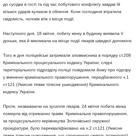
до сусідки в гості та під час побутового конфлікту завдав їй
кількох ударів кулаком в обличчя. Коли господиня втратила
свідомість, чоловік втік з місця події.
Наступного дня, 18 квітня, побиту жінку в будинку виявила її
донька, яка й викликала на місце події лікарів швидкої допомоги.
Того ж дня поліцейські затримали зловмисника в порядку ст.208
Кримінального процесуального кодексу України, слідчі
територіального підрозділу поліції повідомили йому про підозру
у вчиненні кримінального правопорушення, передбаченого ч.1
ст.121 (Умисне тяжке тілесне ушкодження) Кримінального
кодексу України.
Проте, незважаючи на зусилля лікарів, 24 квітня побита жінка
померла від отриманих травм. Кримінальне правопорушення,
за процесуального керівництва Золочівської окружної
прокуратури, було перекваліфіковано на ч.2 ст.121 (Умисне
тяжке тілесне ушкодження, що спричинило смерть потерпілої)