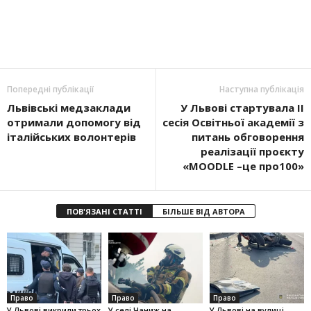
Попередні публікації
Наступна публікація
Львівські медзаклади
У Львові стартувала ІІ
отримали допомогу від
сесія Освітньої академії з
італійських волонтерів
питань обговорення
реалізації проєкту
«MOODLE –це про100»
ПОВ'ЯЗАНІ СТАТТІ
БІЛЬШЕ ВІД АВТОРА
Право
Право
Право
У Львові викрили трьох
У селі Чаниж на
У Львові на вулиці