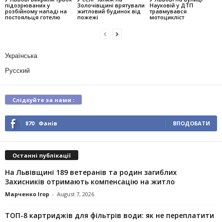
підозрюваних у
Золочівщині врятували
Науковій у ДТП
розбійному нападі на
житловий будинок від
травмувався
постояльця готелю
пожежі
мотоцикліст
Українська
Русский
Слідкуйте за нами :
870
Фанів
ВПОДОБАТИ
Останні публікації
На Львівщині 189 ветеранів та родин загиблих
Захисників отримають компенсацію на житло
Марченко Ігор
-
August 7, 2026
ТОП-8 картриджів для фільтрів води: як не переплатити