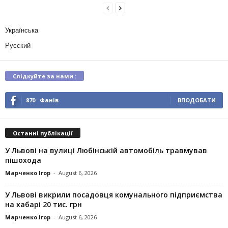
Українська
Русский
Слідкуйте за нами :
870
Фанів
ВПОДОБАТИ
Останні публікації
У Львові на вулиці Любінській автомобіль травмував
пішохода
Марченко Ігор
-
August 6, 2026
У Львові викрили посадовця комунального підприємства
на хабарі 20 тис. грн
Марченко Ігор
-
August 6, 2026