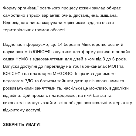
Форму організації освітнього процесу кожен заклад обирає
самостійно з трьох варіантів: очна, дистанційна, змішана.
Відповідного листа скерували керівникам відділів освіти
територіальних громад області.
Водночас інформуємо, що 14 березня Міністерство освіти й
науки разом із ЮНІСЕФ запустили платформу дитячого онлайн-
садка НУМО з відеозаняттями для дітей віком від 3 до 6 років.
Випуски доступні до перегляду на YouTube-каналах МОН та
ЮНІСЕФ і на платформі MEGOGO. Ініціатива допоможе
педагогам ЗДО та батькам зайняти дитину пізнавальними та
розвивальними заняттями та, наскільки це можливо, відволікти
від війни. Цей проєкт є платформою, на якій батьки та
вихователі зможуть знайти всі необхідні розвивальні матеріали у
відкритому доступі. ⠀
ЗВЕРНІТЬ УВАГУ!