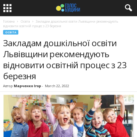
Головна
Освіта
Закладам дошкільної освіти Львівщини рекомендують
відновити освітній процес з 23 березня ⠀
ОСВІТА
Закладам дошкільної освіти
Львівщини рекомендують
відновити освітній процес з 23
березня ⠀
Автор
Марченко Ігор
-
March 22, 2022