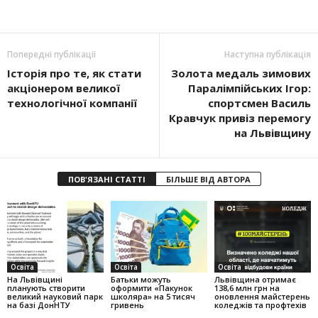
Попередні публікації
Наступна публікація
Історія про те, як стати
Золота медаль зимових
акціонером великої
Паралімпійських Ігор:
технологічної компанії
спортсмен Василь
Кравчук привіз перемогу
на Львівщину
ПОВ'ЯЗАНІ СТАТТІ
БІЛЬШЕ ВІД АВТОРА
Освіта
Освіта
Освіта
На Львівщині
Батьки можуть
Львівщина отримає
планують створити
оформити «Пакунок
138,6 млн грн на
великий науковий парк
школяра» на 5 тисяч
оновлення майстерень
на базі ДонНТУ
гривень
коледжів та профтехів