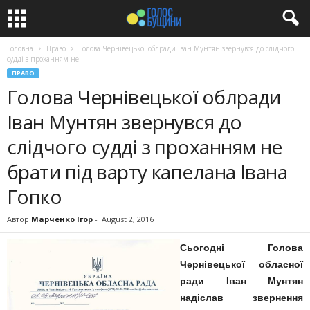
Головна
Право
Голова Чернівецької облради Іван Мунтян звернувся до слідчого
судді з проханням не...
ПРАВО
Голова Чернівецької облради
Іван Мунтян звернувся до
слідчого судді з проханням не
брати під варту капелана Івана
Гопко
Автор
Марченко Ігор
-
August 2, 2016
Сьогодні Голова
Чернівецької обласної
ради Іван Мунтян
надіслав звернення