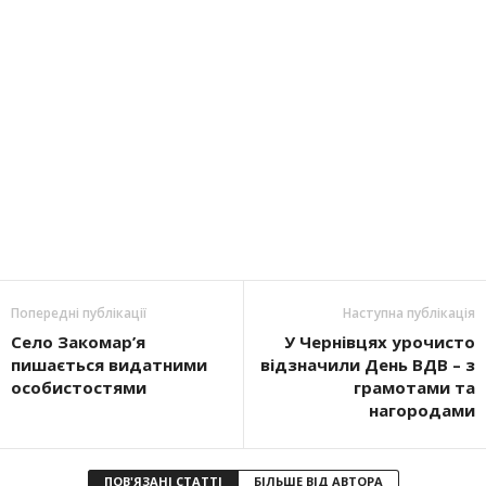
Попередні публікації
Наступна публікація
Село Закомар’я
У Чернівцях урочисто
пишається видатними
відзначили День ВДВ – з
особистостями
грамотами та
нагородами
ПОВ'ЯЗАНІ СТАТТІ
БІЛЬШЕ ВІД АВТОРА