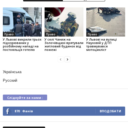
Право
Право
Право
У Львові викрили трьох
У селі Чаниж на
У Львові на вулиці
підозрюваних у
Золочівщині врятували
Науковій у ДТП
розбійному нападі на
житловий будинок від
травмувався
постояльця готелю
пожежі
мотоцикліст
Українська
Русский
Слідкуйте за нами :
870
Фанів
ВПОДОБАТИ