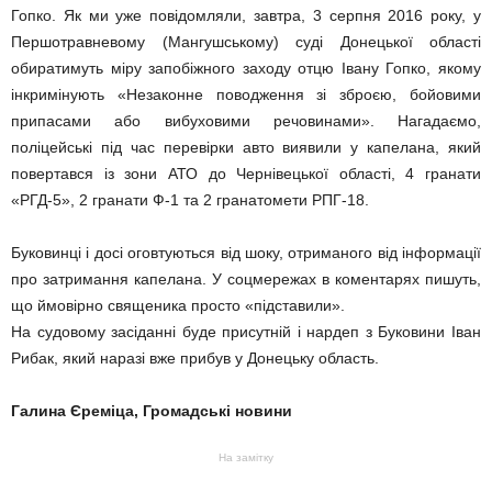
Гопко. Як ми уже повідомляли, завтра, 3 серпня 2016 року, у
Першотравневому (Мангушському) суді Донецької області
обиратимуть міру запобіжного заходу отцю Івану Гопко, якому
інкримінують «Незаконне поводження зі зброєю, бойовими
припасами або вибуховими речовинами». Нагадаємо,
поліцейські під час перевірки авто виявили у капелана, який
повертався із зони АТО до Чернівецької області, 4 гранати
«РГД-5», 2 гранати Ф-1 та 2 гранатомети РПГ-18.
Буковинці і досі оговтуються від шоку, отриманого від інформації
про затримання капелана. У соцмережах в коментарях пишуть,
що ймовірно священика просто «підставили».
На судовому засіданні буде присутній і нардеп з Буковини Іван
Рибак, який наразі вже прибув у Донецьку область.
Галина Єреміца, Громадські новини
На замітку