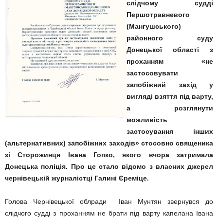
слідчому судді
Першотравневого
(Мангушського)
районного суду
Донецької області з
проханням «не
застосовувати
запобіжний захід у
вигляді взяття під варту,
а розглянути
можливість
застосування інших
(альтернативних) запобіжних заходів» стосовно священика
зі Сторожинця Івана Гопко, якого вчора затримала
Донецька поліція. Про це стало відомо з власних джерел
чернівецькій журналістці Галині Єреміце.
Голова Чернівецької облради Іван Мунтян звернувся до
слідчого судді з проханням не брати під варту капелана Івана