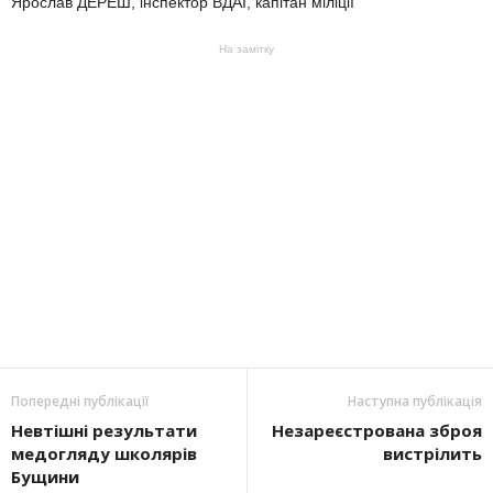
Ярослав ДЕРЕШ, інспектор ВДАІ, капітан міліції
На замітку
Попередні публікації
Наступна публікація
Невтішні результати
Незареєстрована зброя
медогляду школярів
вистрілить
Бущини