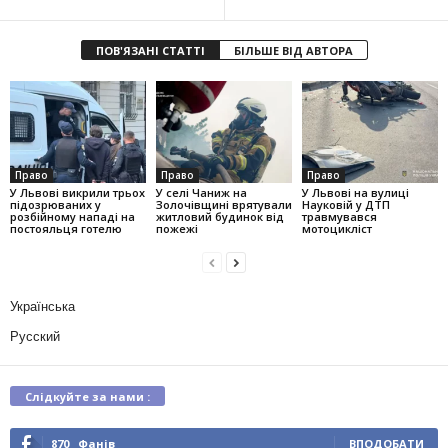
ПОВ'ЯЗАНІ СТАТТІ
БІЛЬШЕ ВІД АВТОРА
Право
Право
Право
У Львові викрили трьох
У селі Чаниж на
У Львові на вулиці
підозрюваних у
Золочівщині врятували
Науковій у ДТП
розбійному нападі на
житловий будинок від
травмувався
постояльця готелю
пожежі
мотоцикліст
Українська
Русский
Слідкуйте за нами :
870
Фанів
ВПОДОБАТИ