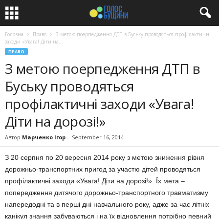
Головна
Право
З метою поерпедження ДТП в Буську проводяться профілактичні
заходи «Увага! Діти на...
ПРАВО
З метою поерпедження ДТП в
Буську проводяться
профілактичні заходи «Увага!
Діти на дорозі!»
Автор
Марченко Ігор
-
September 16, 2014
З 20 серпня по 20 вересня 2014 року з метою зниження рівня
дорожньо-транспортних пригод за участю дітей проводяться
профілактичні заходи «Увага! Діти на дорозі!». Їх мета –
попередження дитячого дорожньо-транспортного травматизму
напередодні та в перші дні навчального року, адже за час літніх
канікул знання забуваються і на їх відновлення потрібно певний