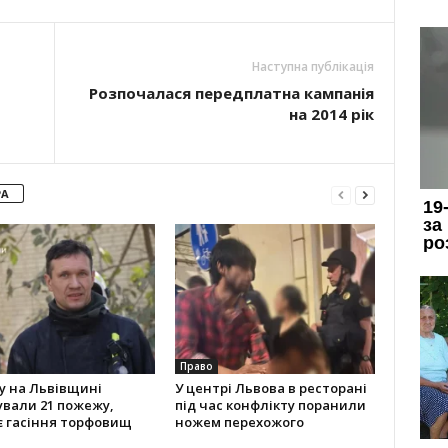
Наступна публікація
Розпочалася передплатна кампанія
на 2014 рік
РА
Право
у на Львівщині
У центрі Львова в ресторані
ували 21 пожежу,
під час конфлікту поранили
є гасіння торфовищ
ножем перехожого