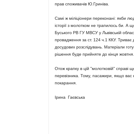
прав споживачів Ю.Гриніва.
Самі ж міліціонери переконані: якби люд
історії з молотком не трапилось би. А щ
Буського РВ ГУ МВСУ у Львівській обла
провадження за ст. 124 ч.1 ККУ. Триває
досудових розслідувань. Матеріали гот
рішення буде прийняте до кінця жовтня
Отож крапку в цій "молотковій" справі щ
перевізника. Тому, пасажири, якщо вас к
покарання.
Ірина Гаєвська