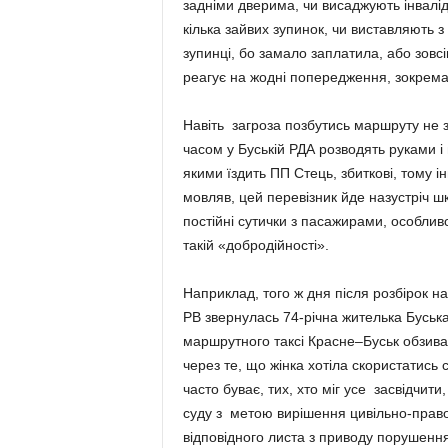
задніми дверима, чи висаджують інвалід
кілька зайвих зупинок, чи виставляють 
зупинці, бо замало заплатила, або зовсі
реагує на жодні попередження, зокрема 
Навіть загроза позбутись маршруту не з
часом у Буській РДА розводять руками і
якими їздить ПП Стець, збиткові, тому 
мовляв, цей перевізник йде назустріч шк
постійні сутички з пасажирами, особлив
такій «добродійності».
Наприклад, того ж дня після розбірок на 
РВ звернулась 74-річна жителька Буськ
маршрутного таксі Красне–Буськ обзива
через те, що жінка хотіла скористатись 
часто буває, тих, хто міг усе засвідчи
суду з метою вирішення цивільно-право
відповідного листа з приводу порушення 