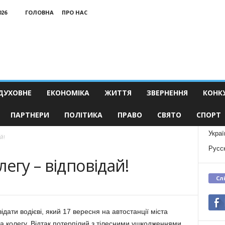
026
ГОЛОВНА
ПРО НАС
ДУХОВНЕ
ЕКОНОМІКА
ЖИТТЯ
ЗВЕРНЕННЯ
КОНК
ПАРТНЕРИ
ПОЛІТИКА
ПРАВО
СВЯТО
СПОРТ
Украї
й!
Русс
егу – відповідай!
Сл
ідати водієві, який 17 вересня на автостанції міста
на колегу. Відтак потерпілий з тілесними ушкодженнями