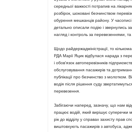
середньої важкості потрапив на лікарнян
розбірок, шоковані безчинством перевізн
обурення мешканців району. У часописі "
детально описали подію і звернулись за
нагляд і контроль за перевезеннями, та к
Щодо райдержадміністрації, то кільком
РДА Марії Яцик відбулася нарада з пере
і обов'язок автоперевізників підприємст
обслуговування пасажирів та дотриманн
публікації про безчинство з молотком. 
водія після рішення суду звертатимутьс
перевезення.
Забігаючи наперед, зазначу, що нам ві
працює водій, який вирішує суперечки м
рік до відділу у справах захисту прав с
виштовхують пасажирів з автобуса, адж