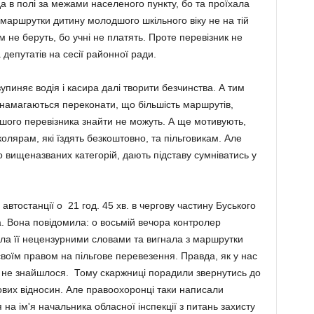
а в полі за межами населеного пункту, бо та проїхала
з маршрутки дитину молодшого шкільного віку не на тій
м не беруть, бо учні не платять. Проте перевізник не
депутатів на сесії районної ради.
упиняє водія і касира далі творити безчинства. А тим
 намагаються переконати, що більшість маршрутів,
іншого перевізника знайти не можуть. А ще мотивують,
олярам, які їздять безкоштовно, та пільговикам. Але
о вищеназваних категорій, дають підставу сумніватись у
автостанції о 21 год. 45 хв. в чергову частину Буського
а. Вона повідомила: о восьмій вечора контролер
ла її нецензурними словами та вигнала з маршрутки
своїм правом на пільгове перевезення. Правда, як у нас
ти, не знайшлося. Тому скаржниці порадили звернутись до
вих відносин. Але правоохоронці таки написали
на ім'я начальника обласної інспекції з питань захисту