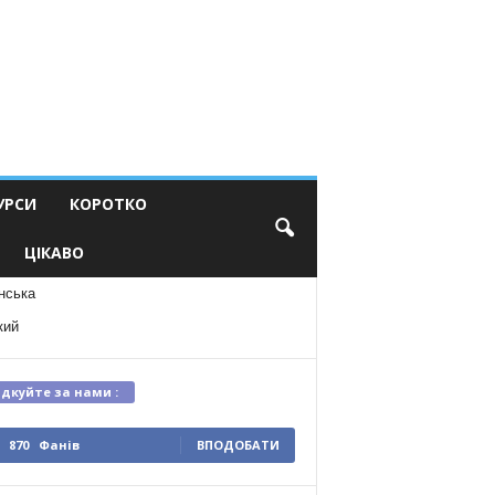
УРСИ
КОРОТКО
ЦІКАВО
нська
кий
ідкуйте за нами :
870
Фанів
ВПОДОБАТИ