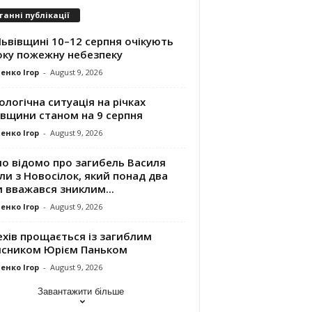
танні публікації
ьвівщині 10–12 серпня очікують
оку пожежну небезпеку
енко Ігор
-
August 9, 2026
ологічна ситуація на річках
івщини станом на 9 серпня
енко Ігор
-
August 9, 2026
ло відомо про загибель Василя
и з Новосілок, який понад два
 вважався зниклим...
енко Ігор
-
August 9, 2026
хів прощається із загиблим
исником Юрієм Паньком
енко Ігор
-
August 9, 2026
Завантажити більше