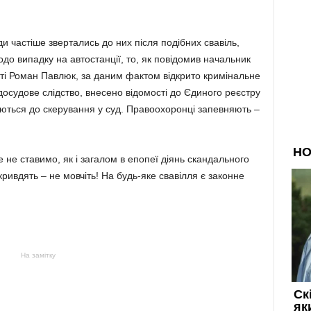
и частіше звертались до них після подібних свавіль,
одо випадку на автостанції, то, як повідомив начальник
сті Роман Павлюк, за даним фактом відкрито кримінальне
 досудове слідство, внесено відомості до Єдиного реєстру
уються до скерування у суд. Правоохоронці запевняють –
.
е не ставимо, як і загалом в епопеї діянь скандального
ривдять – не мовчіть! На будь-яке свавілля є законне
На замітку