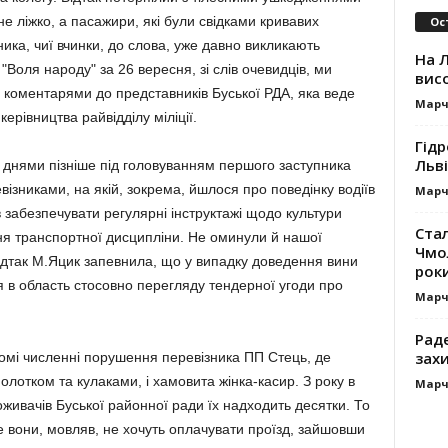
е ліжко, а пасажири, які були свідками кривавих
Ос
ика, чиї вчинки, до слова, уже давно викликають
На Л
Воля народу" за 26 вересня, зі слів очевидців, ми
вис
 коментарями до представників Буської РДА, яка веде
Марч
ерівництва райвідділу міліції.
Гідр
Льв
а днями пізніше під головуванням першого заступника
візниками, на якій, зокрема, йшлося про поведінку водіїв
Марч
в забезпечувати регулярні інструктажі щодо культури
Ста
я транспортної дисципліни. Не оминули й нашої
Чмол
Відтак М.Яцик запевнила, що у випадку доведення вини
роки
я в область стосовно перегляду тендерної угоди про
Марч
Раде
зах
домі численні порушення перевізника ПП Стець, де
олотком та кулаками, і хамовита жінка-касир. З року в
Марч
поживачів Буської районної ради їх надходить десятки. То
е вони, мовляв, не хочуть оплачувати проїзд, зайшовши