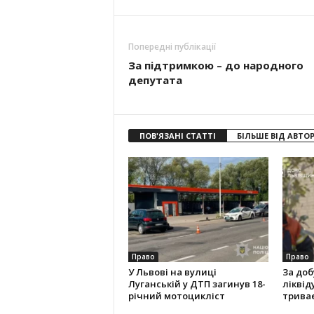
Попередні публікації
За підтримкою – до народного
депутата
ПОВ'ЯЗАНІ СТАТТІ
БІЛЬШЕ ВІД АВТО
Право
Право
У Львові на вулиці
За доб
Луганській у ДТП загинув 18-
ліквід
річний мотоцикліст
трива