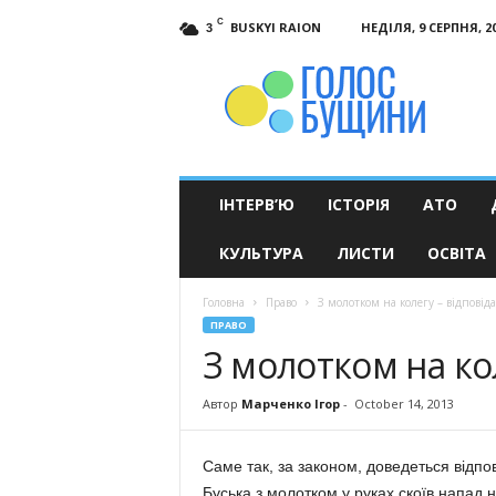
C
BUSKYI RAION
НЕДІЛЯ, 9 СЕРПНЯ, 2
3
Голос
Бущини
ІНТЕРВ’Ю
ІСТОРІЯ
АТО
КУЛЬТУРА
ЛИСТИ
ОСВІТА
Головна
Право
З молотком на колегу – відповіда
ПРАВО
З молотком на кол
Автор
Марченко Ігор
-
October 14, 2013
Саме так, за законом, доведеться відпов
Буська з молотком у руках скоїв напад 