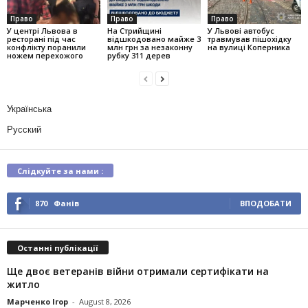
Право
Право
Право
У центрі Львова в
На Стрийщині
У Львові автобус
ресторані під час
відшкодовано майже 3
травмував пішохідку
конфлікту поранили
млн грн за незаконну
на вулиці Коперника
ножем перехожого
рубку 311 дерев
Українська
Русский
Слідкуйте за нами :
870
Фанів
ВПОДОБАТИ
Останні публікації
Ще двоє ветеранів війни отримали сертифікати на
житло
Марченко Ігор
-
August 8, 2026