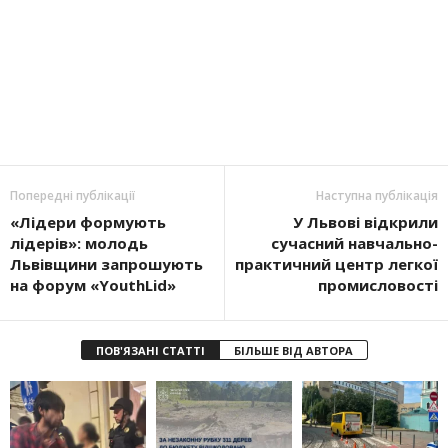
Попередні публікації
Наступна публікація
«Лідери формують
У Львові відкрили
лідерів»: молодь
сучасний навчально-
Львівщини запрошують
практичний центр легкої
на форум «YouthLid»
промисловості
ПОВ'ЯЗАНІ СТАТТІ
БІЛЬШЕ ВІД АВТОРА