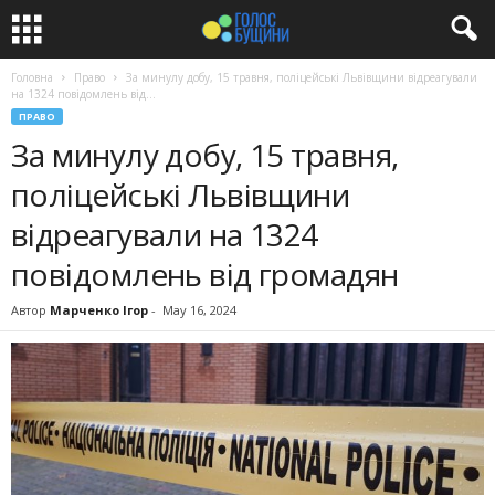
Головна
Право
За минулу добу, 15 травня, поліцейські Львівщини відреагували
на 1324 повідомлень від...
ПРАВО
За минулу добу, 15 травня,
поліцейські Львівщини
відреагували на 1324
повідомлень від громадян
Автор
Марченко Ігор
-
May 16, 2024