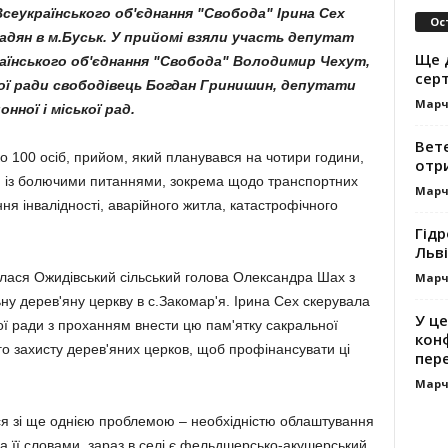
сеукраїнського об'єднання "Свобода" Ірина Сех
Ос
дян в м.Буськ. У прийомі взяли участь депутат
Ще 
країнського об'єднання "Свобода" Володимир Чехут,
сер
ої ради свободівець Богдан Гринишин, депутати
Марч
онної і міської рад.
Вет
 100 осіб, прийом, який пла­ну­вався на чотири години,
отр
ися із болючими питаннями, зокрема щодо транспортних
Марч
­ня інва­лідності, аварійного житла, ката­стро­фічного
Гідр
Льві
лася Ожидівський сільський голова Олександра Шах з
Марч
­ну дерев'яну церкву в с.Закомар'я. Ірина Сех скерувала
У це
ної ради з проханням внести цю пам'ятку сакральної
кон
о захисту дере­в'яних церков, щоб профінансувати ці
пер
Марч
ся зі ще однією проблемою – необхідністю облаштування
а її словами, зараз в селі є фельд­шерсько-акушерський