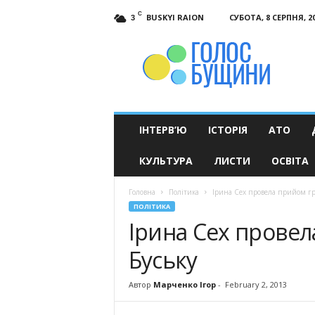
C
BUSKYI RAION
СУБОТА, 8 СЕРПНЯ, 2
3
Голос
Бущини
ІНТЕРВ’Ю
ІСТОРІЯ
АТО
КУЛЬТУРА
ЛИСТИ
ОСВІТА
Головна
Політика
Iрина Сех провела прийом гр
ПОЛІТИКА
Iрина Сех провел
Буську
Автор
Марченко Ігор
-
February 2, 2013