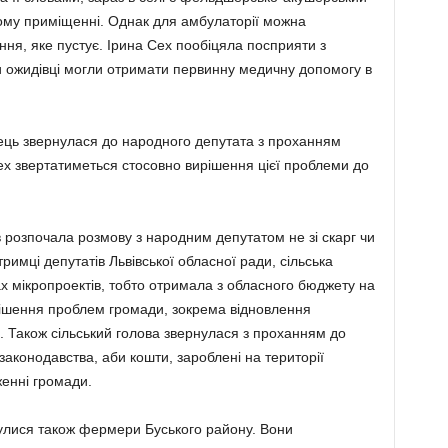
ому приміщенні. Однак для амбулаторії можна
ня, яке пустує. Ірина Сех пообіцяла посприяти з
би ожидівці могли отримати первинну медичну допомогу в
ець звернулася до народного депутата з проханням
ех звертатиметься стосовно вирішення цієї проблеми до
 розпочала розмову з народним депутатом не зі скарг чи
дтримці депутатів Львівської обласної ради, сільська
х мікропроектів, тобто отримала з обласного бюджету на
і­шення проблем громади, зокрема відновлення
 Також сіль­ський голова звернулася з про­ханням до
законодавства, аби кошти, зароблені на території
женні громади.
нулися також фермери Буського району. Вони