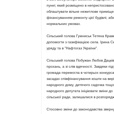
пункт, який розміщено в непристосован
облаштувати вільне не­житлове приміщен
фінансуванням ремонту цієї будівлі, а
нормальних умовах.
Сільський голова Гумниськ Тетяна Крав
допомогти з газифікацією села. Ірина С
уряду та в "Нафтогаз України".
Сільський голова Побужан Любов Дацків
прохань, а зі слів вдячності. Завдяки пі
громада перемогла в чотирьох конкурса
засадах співфінансування кошти на вир
народного дому, ди­тячого садочка тощо.
народного депутата ініціювати зміни до 
сільської ради, залишалися в розпоряд
Стосовно зміни до законо­давства звер