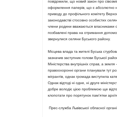
повідомили, що новий закон про сівозмі
оформлення паперів, що є абсолютно н
приводу до профільного комітету Верхов
законо­дав­стві стосовно особистих селян
члени родини вважаються власниками ос
позбавлені права на отримання допомог
звернулися селяни Буського району.
Місцева влада та жителі Буська стурбов
зазначив заступник голови Буської рай
Мі­ністерства внутрішніх справ, а земля 
право­охоронні органи планували тут ро
мігрантів, однак громада виступила кате
Однак відтоді ні одне, ні друге міністе
добре володіє цією проблемою ще відто
клопотати про порятунок пам'ятки архіт
Прес-служба Львівської обласної органі