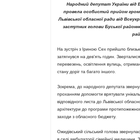
Народний депутат України від В
провела особистий прийом грома
Львівської обласної ради від Всеу
заступник голови Буської районн
рай
На зустріч з Іриною Сех прийшло близько
затяг­нувся на дев'ять годин. Звер­тал
пере­везень, освіт­лення вулиць, отри­ман
стану доріг та багато іншого.
Зокрема, до народного депутата зверну
прохан­ням допомогти врятувати унікаль
відповідного листа до Львівської облас
архітектури до програми протипожежног
заходи з обласного бюджету.
Ожидівський сільський голова звернула
в селі амбулаторії сімейної медицини. З