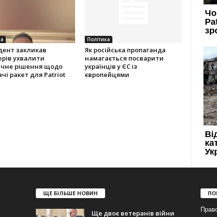
ка
Політика
дент закликав
Як російська пропаганда
ерів ухвалити
намагається посварити
ичне рішення щодо
українців у ЄС із
чі ракет для Patriot
європейцями
ЩЕ БІЛЬШЕ НОВИН
ПО
Прав
Ще двоє ветеранів війни