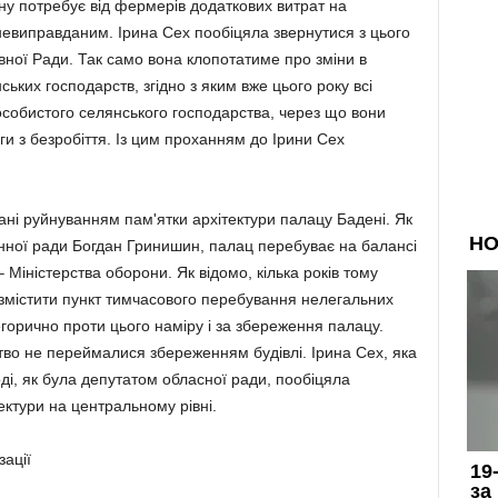
ну по­требує від фермерів додаткових витрат на
евиправданим. Ірина Сех пообіцяла звернутися з цього
ної Ради. Так само вона кло­потатиме про зміни в
­ських господарств, згідно з яким вже цього року всі
обис­того селянського господарства, через що вони
и з безробіття. Із цим проханням до Ірини Сех
ані руйнуванням пам'ятки архітектури палацу Бадені. Як
онної ради Богдан Гринишин, палац перебуває на балансі
– Міністерства оборони. Як відомо, кілька років тому
з­містити пункт тимчасового пере­бування нелегальних
го­рично проти цього наміру і за збе­реження палацу.
рство не пе­реймалися збереженням будівлі. Ірина Сех, яка
ді, як була депутатом обласної ради, пообіцяла
ектури на центральному рівні.
зації