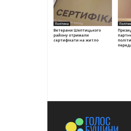
Політика
Політи
Ветерани Шептицького
Прези
району отримали
партн
сертифікати на житло
політ
переда