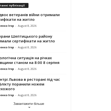
танні публікації
двоє ветеранів війни отримали
тифікати на житло
енко Ігор
-
August 8, 2026
ерани Шептицького району
имали сертифікати на житло
енко Ігор
-
August 8, 2026
ологічна ситуація на річках
вщини станом на 8:00 8 серпня
енко Ігор
-
August 8, 2026
нтрі Львова в ресторані під час
флікту поранили ножем
ехожого
енко Ігор
-
August 8, 2026
Завантажити більше