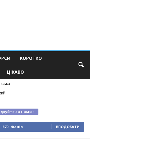
УРСИ
КОРОТКО
ЦІКАВО
нська
кий
ідкуйте за нами :
870
Фанів
ВПОДОБАТИ