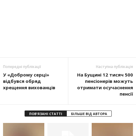
Попередні публікації
Наступна публікація
У «Доброму серці»
На Бущині 12 тисяч 500
відбувся обряд
пенсіонерів можуть
хрещення вихованців
отримати осучаснення
пенсії
ПОВ'ЯЗАНІ СТАТТІ
БІЛЬШЕ ВІД АВТОРА