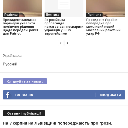
Політика
Політика
Політика
Президент закликав
Як російська
Президент України
партнерів ухвалити
пропаганда
попередив про
політичне рішення
намагається посварити
можливий новий
щодо передачі ракет
українців у ЄС із
масований ракетний
для Patriot
європейцями
удар РФ
Українська
Русский
Слідкуйте за нами :
870
Фанів
ВПОДОБАТИ
Останні публікації
На 7 серпня на Львівщині попереджають про грози,