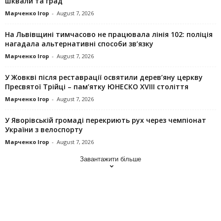
шквали та град
Марченко Ігор
-
August 7, 2026
На Львівщині тимчасово не працювала лінія 102: поліція
нагадала альтернативні способи зв’язку
Марченко Ігор
-
August 7, 2026
У Жовкві після реставрації освятили дерев’яну церкву
Пресвятої Трійці – пам’ятку ЮНЕСКО XVIII століття
Марченко Ігор
-
August 7, 2026
У Яворівській громаді перекриють рух через чемпіонат
України з велоспорту
Марченко Ігор
-
August 7, 2026
Завантажити більше