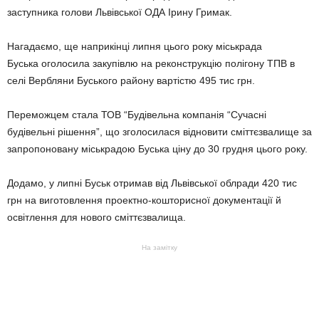
заступника голови Львівської ОДА Ірину Гримак.
Нагадаємо, ще наприкінці липня цього року міськрада
Буська оголосила закупівлю на реконструкцію полігону ТПВ в
селі Вербляни Буського району вартістю 495 тис грн.
Переможцем стала ТОВ “Будівельна компанія “Сучасні
будівельні рішення”, що зголосилася відновити сміттєзвалище за
запропоновану міськрадою Буська ціну до 30 грудня цього року.
Додамо, у липні Буськ отримав від Львівської облради 420 тис
грн на виготовлення проектно-кошторисної документації й
освітлення для нового сміттєзвалища.
На замітку