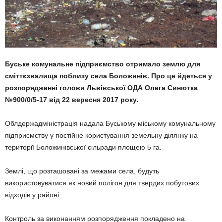
Буське комунальне підприємство отримало землю для
сміттєзвалища поблизу села Боложинів. Про це йдеться у
розпорядженні голови Львівської ОДА Олега Синютка
№900/0/5-17 від 22 вересня 2017 року.
Облдержадміністрація надала Буському міському комунальному
підприємству у постійне користування земельну ділянку на
території Боложинівської сільради площею 5 га.
Землі, що розташовані за межами села, будуть
використовуватися як новий полігон для твердих побутових
відходів у районі.
Контроль за виконанням розпорядження покладено на