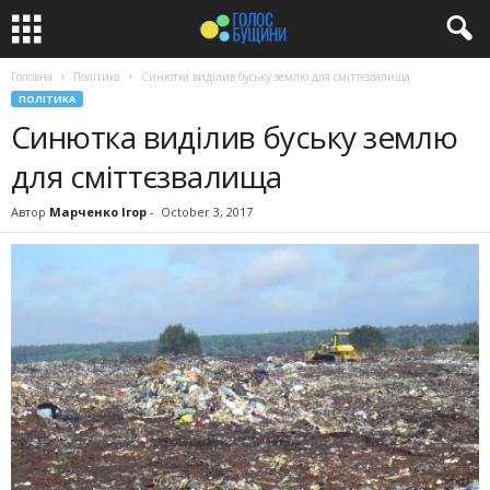
Головна
Політика
Синютка виділив буську землю для сміттєзвалища
ПОЛІТИКА
Синютка виділив буську землю
для сміттєзвалища
Автор
Марченко Ігор
-
October 3, 2017