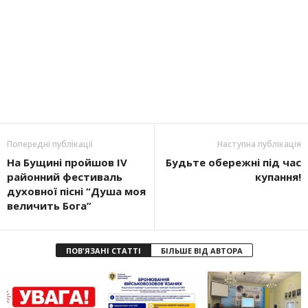
Попередні публікації
Наступна публікація
На Бущині пройшов IV
Будьте обережні під час
районний фестиваль
купання!
духовної пісні “Душа моя
величить Бога”
ПОВ'ЯЗАНІ СТАТТІ
БІЛЬШЕ ВІД АВТОРА