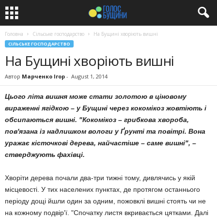
Головна
Сільське господарство
На Бущині хворіють вишні
СІЛЬСЬКЕ ГОСПОДАРСТВО
На Бущині хворіють вишні
Автор
Марченко Ігор
-
August 1, 2014
Цього літа вишня може стати золотою в ціновому
вираженні ягідкою – у Бущині через кокомікоз жовтіють і
обсипаються вишні. "Кокомікоз – грибкова хвороба,
пов'язана із надлишком вологи у Ґрунті та повітрі. Вона
уражає кісточкові дерева, найчастіше – саме вишні", –
стверджують фахівці.
Хворіти дерева почали два-три тижні тому, дивлячись у якій
місцевості. У тих населених пунктах, де протягом останнього
періоду дощі йшли один за одним, пожовклі вишні стоять чи не
на кожному подвір'ї. "Спочатку листя вкривається цятками. Далі