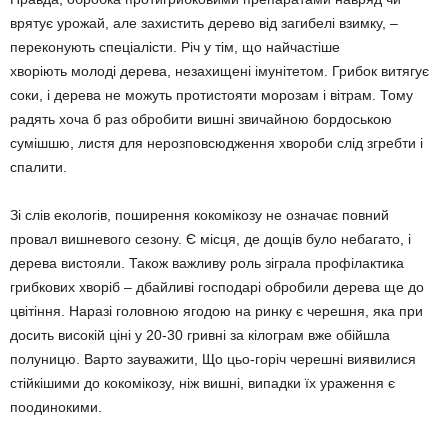
врятує урожай, але захистить дерево від загибелі взимку, –
переконують спеціалісти. Річ у тім, що найчастіше
хворіють
молоді дерева, незахищені імунітетом. Грибок витягує
соки, і дерева не можуть протистояти морозам і вітрам. Тому
радять хоча б раз обробити вишні звичайною бордоською
сумішшю, листя для нерозповсюдження хвороби слід згребти і
спалити.
Зі слів екологів, поширення кокомікозу не означає повний
провал вишневого сезону. Є місця, де дощів було небагато, і
дерева вистояли. Також важливу роль зіграла профілактика
грибкових хворіб – дбайливі господарі обробили дерева ще до
цвітіння. Наразі головною ягодою на ринку є черешня, яка при
досить високій ціні у 20-30 гривні за кілограм вже обійшла
полуницю. Варто зауважити, Що цьо-горіч черешні виявилися
стійкішими до кокомікозу, ніж вишні, випадки їх ураження є
поодинокими.