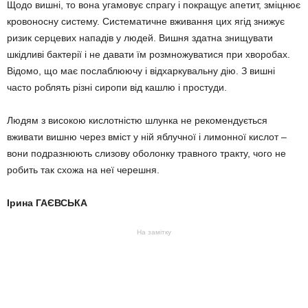
Щодо вишні, то вона угамовує спрагу і покращує апетит, зміцнює
кровоносну систему. Систематичне вживання цих ягід знижує
ризик серцевих нападів у людей. Вишня здатна знищувати
шкідливі бактерії і не давати їм розмножуватися при хворобах.
Відомо, що має послаблюючу і відхаркувальну дію. З вишні
часто роблять різні сиропи від кашлю і простуди.
Людям з високою кислотністю шлунка не рекомендується
вживати вишню через вміст у ній яблучної і лимонної кислот –
вони подразнюють слизову оболонку травного тракту, чого не
робить так схожа на неї черешня.
Ірина ГАЄВСЬКА
На замітку