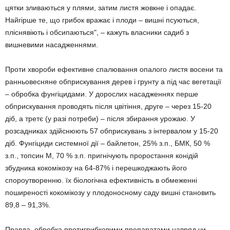
цятки зливаються у плями, затим листя жовкне і опадає.
Найгірше те, що грибок вражає і плоди – вишні псуються,
пліснявіють і обсипаються", – кажуть власники садиб з
вишневими насадженнями.
Проти хвороби ефективне спалювання опалого листя восени та
ранньовесняне обприскування дерев і грунту а під час вегетації
– обробка фунгіцидами. У дорослих насадженнях перше
обприскування проводять після цвітіння, друге – через 15-20
діб, а третє (у разі потреби) – після збирання урожаю. У
розсадниках здійснюють 57 обприскувань з інтервалом у 15-20
діб. Фунгіциди системної дії – байлетон, 25% з.п., БМК, 50 %
з.п., топсин М, 70 % з.п. пригнічують проростання конідій
збудника кокомікозу на 64-87% і перешкоджають його
спороутворенню. їх біологічна ефективність в обмеженні
поширеності кокомікозу у плодоносному саду вишні становить
89,8 – 91,3%.
Правда, обробка протигрибковими препаратами навряд чи