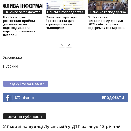
Сільське господарство
Сільське господарство
Сільське господарство
На Львівщині
Оновлено критерії
У Львові на
розпочали прийом
бронювання для
«Молочному форумі
документів на
агровиробників
2026» обговорили
відшкодування
Львівщини
підтримку скотарства
вартості племінних
нетелей
Українська
Русский
Слідкуйте за нами :
870
Фанів
ВПОДОБАТИ
Останні публікації
У Львові на вулиці Луганській у ДТП загинув 18-річний