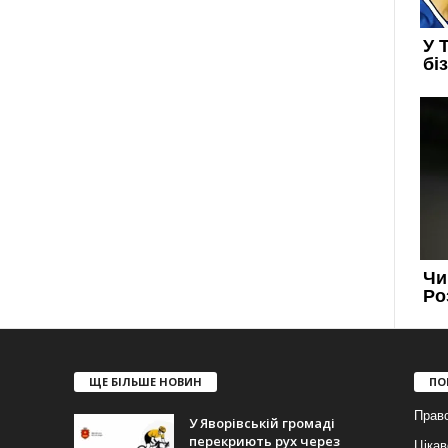
ЩЕ БІЛЬШЕ НОВИН
ПО
Прав
У Яворівській громаді
перекриють рух через
Цікав