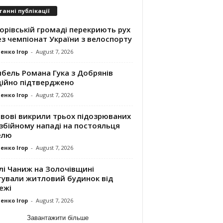
танні публікації
орівській громаді перекриють рух
з чемпіонат України з велоспорту
енко Ігор
-
August 7, 2026
ибель Романа Гука з Добрянів
ційно підтверджено
енко Ігор
-
August 7, 2026
ьвові викрили трьох підозрюваних
збійному нападі на постояльця
елю
енко Ігор
-
August 7, 2026
лі Чаниж на Золочівщині
тували житловий будинок від
ежі
енко Ігор
-
August 7, 2026
Завантажити більше