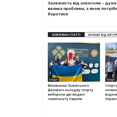
Залежність від алкоголю – дуже
велика проблема, з якою потріб
боротися
ПОВ'ЯЗАНІ СТАТТІ
БІЛЬШЕ ВІД АВТО
Спорт
Спорт
Вихованки Львівського
Спорт
фахового коледжу спорту
олімпі
вибороли дві медалі
відзна
чемпіонату Європи
Україн