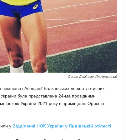
Орися Дем'янюк (Мочульська)
ся чемпіонат Асоціації Балканських легкоатлетичних
 України була представлена 24-ма провідними
емпіонкою України 2021 року в приміщенні Орисею
мили у
Відділенні НОК України у Львівській області