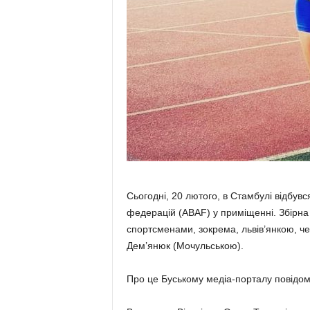
Сьогодні, 20 лютого, в Стамбулі відбув
федерацій (ABAF) у приміщенні. Збірна
спортсменами, зокрема, львів’янкою, ч
Дем’янюк (Мочульською).
Про це Буському медіа-порталу повідо