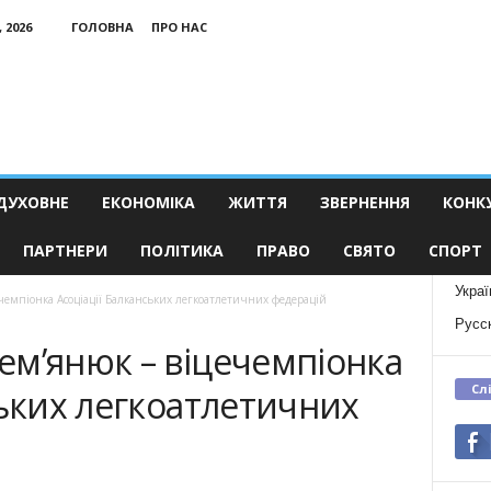
 2026
ГОЛОВНА
ПРО НАС
ДУХОВНЕ
ЕКОНОМІКА
ЖИТТЯ
ЗВЕРНЕННЯ
КОНК
ПАРТНЕРИ
ПОЛІТИКА
ПРАВО
СВЯТО
СПОРТ
Украї
емпіонка Асоціації Балканських легкоатлетичних федерацій
Русс
ем’янюк – віцечемпіонка
Сл
ських легкоатлетичних