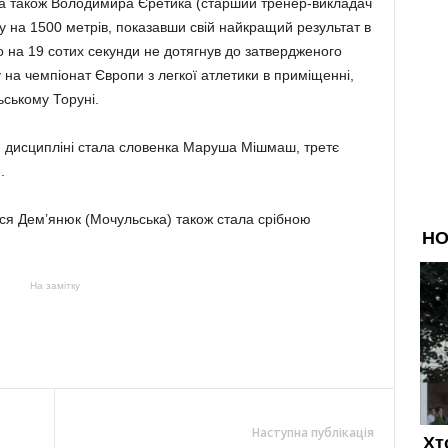
, а також Володимира Єретика (старший тренер-викладач
у на 1500 метрів, показавши свій найкращий результат в
ого на 19 сотих секунди не дотягнув до затвердженого
 на чемпіонат Європи з легкої атлетики в приміщенні,
ьському Торуні.
 дисципліні стала словенка Маруша Мішмаш, третє
.
ся Дем’янюк (Мочульська) також стала срібною
На замітку
Наступна публікація