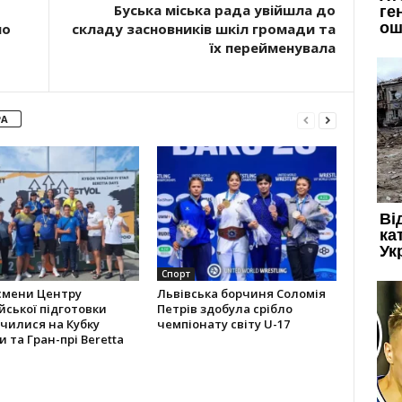
Буська міська рада увійшла до
но
складу засновників шкіл громади та
їх перейменувала
РА
Спорт
смени Центру
Львівська борчиня Соломія
йської підготовки
Петрів здобула срібло
чилися на Кубку
чемпіонату світу U-17
и та Гран-прі Beretta