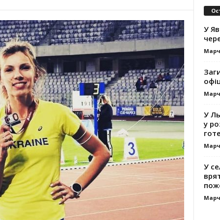
Ос
У Яв
чере
Марч
Заг
офі
Марч
У Л
у ро
гот
Марч
У се
вря
пож
Марч