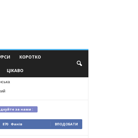
УРСИ
КОРОТКО
ЦІКАВО
нська
кий
ідкуйте за нами :
870
Фанів
ВПОДОБАТИ