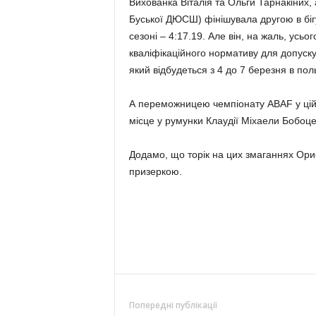
Вихованка Віталія та Ольги Тарнакіних
Буської ДЮСШ) фінішувала другою в біг
сезоні – 4:17.19. Але він, на жаль, усь
кваліфікаційного нормативу для допуску
який відбудеться з 4 до 7 березня в пол
А переможницею чемпіонату ABAF у цій
місце у румунки Клаудії Міхаели Бобоце
Додамо, що торік на цих змаганнях Ори
призеркою.
Попередні публікації