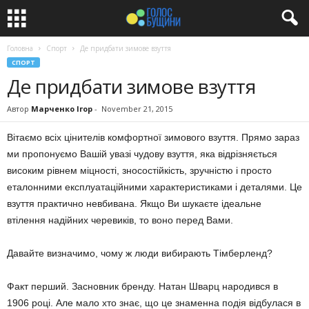
Головна
Спорт
Де придбати зимове взуття
СПОРТ
Де придбати зимове взуття
Автор
Марченко Ігор
-
November 21, 2015
Вітаємо всіх цінителів комфортної зимового взуття. Прямо зараз
ми пропонуємо Вашій увазі чудову взуття, яка відрізняється
високим рівнем міцності, зносостійкість, зручністю і просто
еталонними експлуатаційними характеристиками і деталями. Це
взуття практично невбивана. Якщо Ви шукаєте ідеальне
втілення надійних черевиків, то воно перед Вами.
Давайте визначимо, чому ж люди вибирають Тімберленд?
Факт перший. Засновник бренду. Натан Шварц народився в
1906 році. Але мало хто знає, що це знаменна подія відбулася в