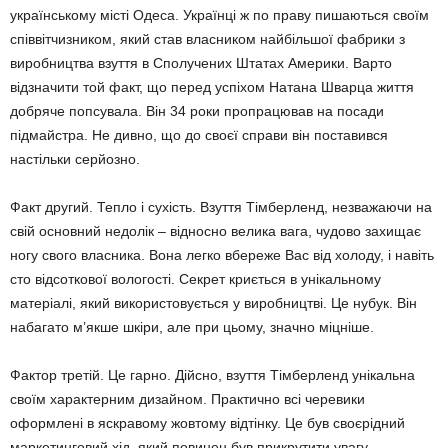
українському місті Одеса. Українці ж по праву пишаються своїм
співвітчизником, який став власником найбільшої фабрики з
виробництва взуття в Сполучених Штатах Америки. Варто
відзначити той факт, що перед успіхом Натана Шварца життя
добряче попсувала. Він 34 роки пропрацював на посади
підмайстра. Не дивно, що до своєї справи він поставився
настільки серйозно.
Факт другий. Тепло і сухість. Взуття Тімберленд, незважаючи на
свій основний недолік – відносно велика вага, чудово захищає
ногу свого власника. Вона легко вбереже Вас від холоду, і навіть
сто відсоткової вологості. Секрет криється в унікальному
матеріалі, який використовується у виробництві. Це нубук. Він
набагато м’якше шкіри, але при цьому, значно міцніше.
Фактор третій. Це гарно. Дійсно, взуття Тімберленд унікальна
своїм характерним дизайном. Практично всі черевики
оформлені в яскравому жовтому відтінку. Це був своєрідний
маркетинговий хід, який повинен був прикрутити увагу