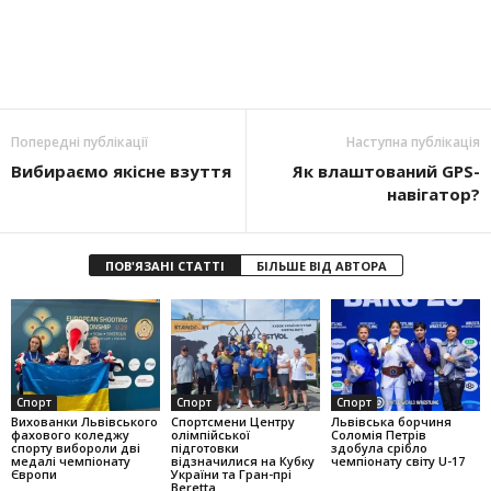
Попередні публікації
Наступна публікація
Вибираємо якісне взуття
Як влаштований GPS-
навігатор?
ПОВ'ЯЗАНІ СТАТТІ
БІЛЬШЕ ВІД АВТОРА
Спорт
Спорт
Спорт
Вихованки Львівського
Спортсмени Центру
Львівська борчиня
фахового коледжу
олімпійської
Соломія Петрів
спорту вибороли дві
підготовки
здобула срібло
медалі чемпіонату
відзначилися на Кубку
чемпіонату світу U-17
Європи
України та Гран-прі
Beretta