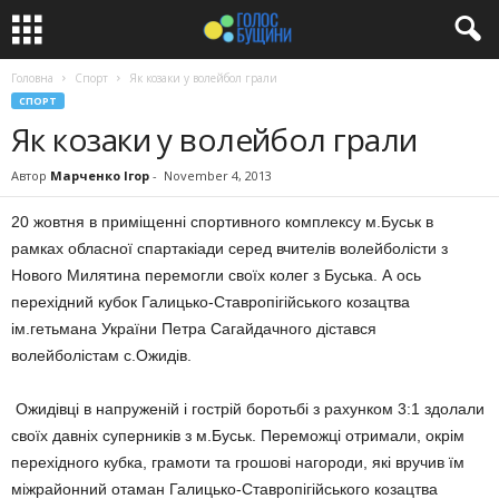
Головна
Спорт
Як козаки у волейбол грали
СПОРТ
Як козаки у волейбол грали
Автор
Марченко Ігор
-
November 4, 2013
20 жовтня в приміщенні спортивного комплексу м.Буськ в
рамках обласної спартакіади серед вчителів волейболісти з
Нового Милятина перемогли своїх колег з Буська. А ось
перехідний кубок Галицько-Ставропігійського козацтва
ім.гетьмана України Петра Сагайдачного дістався
волейболістам с.Ожидів.
Ожидівці в напруженій і гострій боротьбі з рахунком 3:1 здолали
своїх давніх суперників з м.Буськ. Переможці отримали, окрім
перехідного кубка, грамоти та грошові нагороди, які вручив їм
міжрайонний отаман Галицько-Ставропігійського козацтва