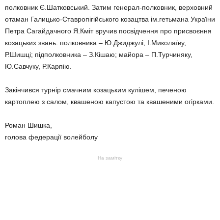
полковник Є.Шатковський. Затим генерал-полковник, верховний
отаман Галицько-Ставропігійського козацтва ім.гетьмана України
Петра Сагайдачного Я.Кміт вручив посвідчення про присвоєння
козацьких звань: полковника – Ю.Джиджулі, І.Миколаїву,
Р.Шишці; підполковника – З.Кішаю; майора – П.Турчиняку,
Ю.Савчуку, Р.Карпію.
Закінчився турнір смачним козацьким кулішем, печеною
картоплею з салом, квашеною капустою та квашеними огірками.
Роман Шишка,
голова федерації волейболу
На замітку