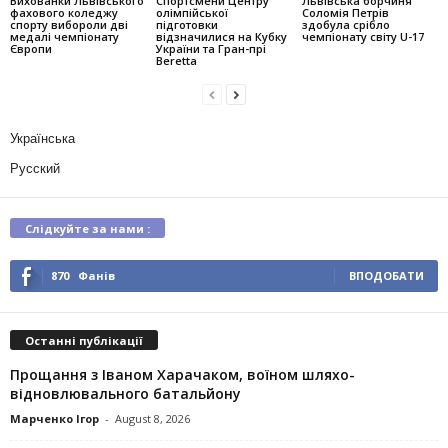
Вихованки Львівського
Спортсмени Центру
Львівська борчиня
фахового коледжу
олімпійської
Соломія Петрів
спорту вибороли дві
підготовки
здобула срібло
медалі чемпіонату
відзначилися на Кубку
чемпіонату світу U-17
Європи
України та Гран-прі
Beretta
Українська
Русский
Слідкуйте за нами :
870
Фанів
ВПОДОБАТИ
Останні публікації
Прощання з Іваном Харачаком, воїном шляхо-
відновлювального батальйону
Марченко Ігор
-
August 8, 2026