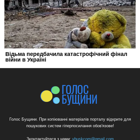
Голос Бущини. При копіюванні матеріалів порталу відкрите для
пошукових систем гіперпосилання обов'язове!
Зконтактуйтеся з нами:
vbuskcom@gmail.com