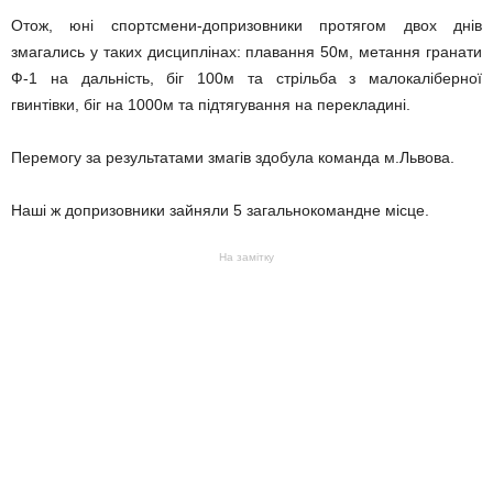
Отож, юні спортсмени-допризовники протягом двох днів
змагались у таких дисциплінах: плавання 50м, метання гранати
Ф-1 на дальність, біг 100м та стрільба з малокаліберної
гвинтівки, біг на 1000м та підтягування на перекладині.
Перемогу за результатами змагів здобула команда м.Львова.
Наші ж допризовники зайняли 5 загальнокомандне місце.
На замітку