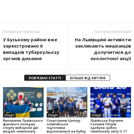
Попередні публікації
Наступна публікація
У Буському районі вже
На Львівщині активісти
зареєстровано 6
закликають мешканців
випадків туберкульозу
долучитися до
органів дихання
екологічної акції
ПОВ'ЯЗАНІ СТАТТІ
БІЛЬШЕ ВІД АВТОРА
Спорт
Спорт
Спорт
Вихованки Львівського
Спортсмени Центру
Львівська борчиня
фахового коледжу
олімпійської
Соломія Петрів
спорту вибороли дві
підготовки
здобула срібло
медалі чемпіонату
відзначилися на Кубку
чемпіонату світу U-17