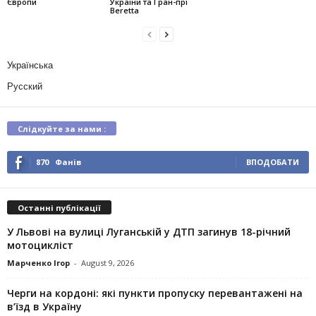
Європи
України та Гран-прі
Beretta
Українська
Русский
Слідкуйте за нами :
870
Фанів
ВПОДОБАТИ
Останні публікації
У Львові на вулиці Луганській у ДТП загинув 18-річний
мотоцикліст
Марченко Ігор
-
August 9, 2026
Черги на кордоні: які пункти пропуску перевантажені на
в’їзд в Україну