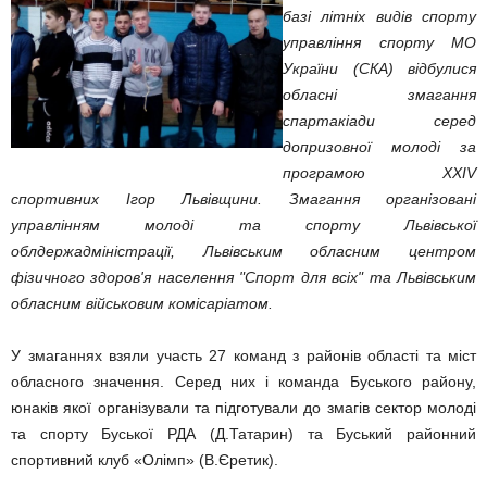
базі літніх видів спорту
управління спорту МО
України (СКА) відбулися
обласні змагання
спартакіади серед
допризовної молоді за
програмою XXIV
спортивних Ігор Львівщини. Змагання організовані
управлінням молоді та спорту Львівської
облдержадміністрації, Львівським обласним центром
фізичного здоров'я населення "Спорт для всіх" та Львівським
обласним військовим комісаріатом.
У змаганнях взяли участь 27 команд з районів області та міст
обласного значення. Серед них і команда Буського району,
юнаків якої організували та підготували до змагів сектор молоді
та спорту Буської РДА (Д.Татарин) та Буський районний
спортивний клуб «Олімп» (В.Єретик).