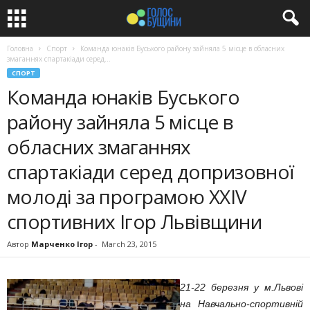
Головна
Спорт
Команда юнаків Буського району зайняла 5 місце в обласних
змаганнях спартакіади серед...
СПОРТ
Команда юнаків Буського
району зайняла 5 місце в
обласних змаганнях
спартакіади серед допризовної
молоді за програмою XXIV
спортивних Ігор Львівщини
Автор
Марченко Ігор
-
March 23, 2015
21-22 березня у м.Львові
на Навчально-спортивній