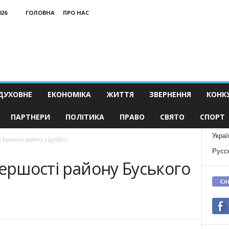
026
ГОЛОВНА
ПРО НАС
ДУХОВНЕ
ЕКОНОМІКА
ЖИТТЯ
ЗВЕРНЕННЯ
КОНК
ПАРТНЕРИ
ПОЛІТИКА
ПРАВО
СВЯТО
СПОРТ
Украї
 Буського району з футболу
Русс
першості району Буського
Сл