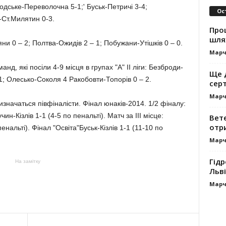
аводське-Переволочна 5-1;' Буськ-Петричі 3-4;
Ос
Ст.Милятин 0-3.
Про
шля
ни 0 – 2; Полтва-Ожидів 2 – 1; Побужани-Утішків 0 – 0.
Марч
д, які посіли 4-9 місця в групах "А" II ліги: Безброди-
Ще 
 1; Олесько-Соколя 4 Ракобовти-Топорів 0 – 2.
сер
Марч
 визначаться півфіналісти. Фінал юнаків-2014. 1/2 фіналу:
н-Кізлів 1-1 (4-5 по пенальті). Матч за III місце:
Вет
отр
нальті). Фінал "Освіта"Буськ-Кізлів 1-1 (11-10 по
Марч
Гідр
На замітку
Льві
Марч