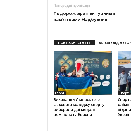
Попередні публікації
Подорож архітектурними
пам’ятками Надбужжя
ПОВ'ЯЗАНІ СТАТТІ
БІЛЬШЕ ВІД АВТО
Спорт
Спорт
Вихованки Львівського
Спорт
фахового коледжу спорту
олімпі
вибороли дві медалі
відзна
чемпіонату Європи
Україн