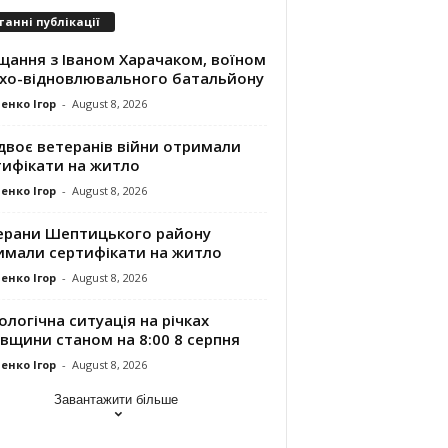
танні публікації
щання з Іваном Харачаком, воїном
хо-відновлювального батальйону
енко Ігор
-
August 8, 2026
двоє ветеранів війни отримали
тифікати на житло
енко Ігор
-
August 8, 2026
ерани Шептицького району
имали сертифікати на житло
енко Ігор
-
August 8, 2026
ологічна ситуація на річках
вщини станом на 8:00 8 серпня
енко Ігор
-
August 8, 2026
Завантажити більше