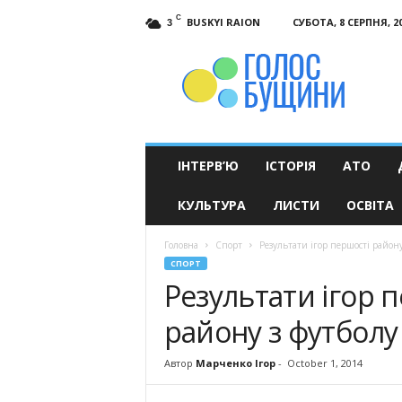
C
BUSKYI RAION
СУБОТА, 8 СЕРПНЯ, 2
3
Голос
Бущини
ІНТЕРВ’Ю
ІСТОРІЯ
АТО
КУЛЬТУРА
ЛИСТИ
ОСВІТА
Головна
Спорт
Результати ігор першості району
СПОРТ
Результати ігор 
району з футболу
Автор
Марченко Ігор
-
October 1, 2014