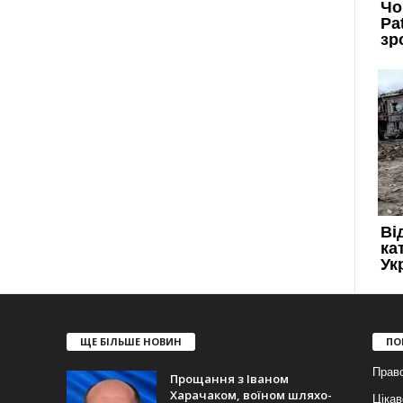
ЩЕ БІЛЬШЕ НОВИН
ПО
Прав
Прощання з Іваном
Харачаком, воїном шляхо-
Цікав