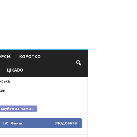
УРСИ
КОРОТКО
ЦІКАВО
нська
кий
ідкуйте за нами :
870
Фанів
ВПОДОБАТИ