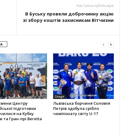
Наступна публікація
В Буську провели доброчинну акцію
зі збору коштів захисникам Вітчизни
РА
Спорт
смени Центру
Львівська борчиня Соломія
йської підготовки
Петрів здобула срібло
чилися на Кубку
чемпіонату світу U-17
и та Гран-прі Beretta