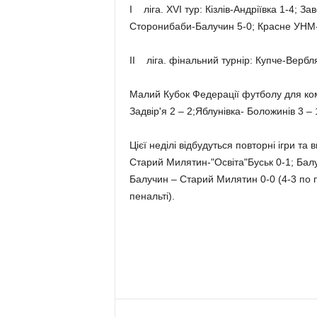
I ліга. XVI тур: Кізлів-Андріївка 1-4; З
Сторонибаби-Балучин 5-0; Красне УНМ-
II ліга. фінальний турнір: Купче-Вербля
Малий Кубок Федерації футболу для коман
Задвір'я 2 – 2;Яблунівка- Боложинів 3 –
Цієї неділі відбудуться повторні ігри та
Старий Милятин-"Освіта"Буськ 0-1; Балучи
Балучин – Старий Милятин 0-0 (4-3 по пе
пенальті).