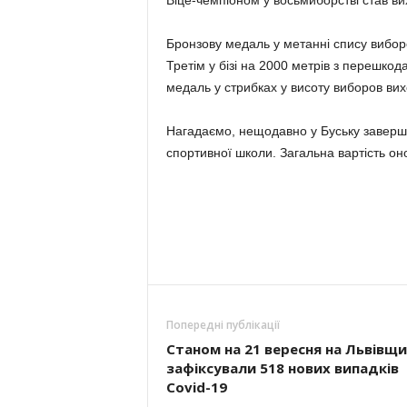
Віце-чемпіоном у восьмиборстві став в
Бронзову медаль у метанні спису виб
Третім у бізі на 2000 метрів з перешко
медаль у стрибках у висоту виборов ви
Нагадаємо, нещодавно у Буську заверши
спортивної школи. Загальна вартість он
Попередні публікації
Станом на 21 вересня на Львівщи
зафіксували 518 нових випадків
Covid-19