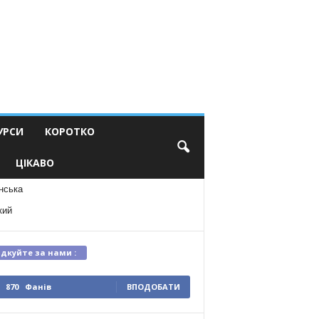
УРСИ
КОРОТКО
ЦІКАВО
нська
кий
ідкуйте за нами :
870
Фанів
ВПОДОБАТИ