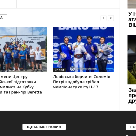
РА
Спорт
смени Центру
Львівська борчиня Соломія
йської підготовки
Петрів здобула срібло
чилися на Кубку
чемпіонату світу U-17
и та Гран-прі Beretta
ЩЕ БІЛЬШЕ НОВИН
ПО