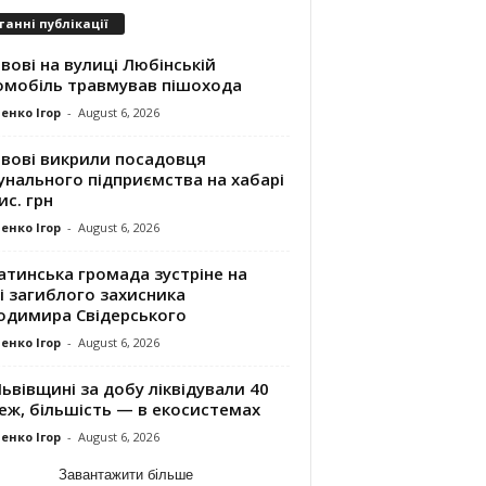
танні публікації
вові на вулиці Любінській
омобіль травмував пішохода
енко Ігор
-
August 6, 2026
ьвові викрили посадовця
унального підприємства на хабарі
ис. грн
енко Ігор
-
August 6, 2026
атинська громада зустріне на
і загиблого захисника
одимира Свідерського
енко Ігор
-
August 6, 2026
ьвівщині за добу ліквідували 40
еж, більшість — в екосистемах
енко Ігор
-
August 6, 2026
Завантажити більше