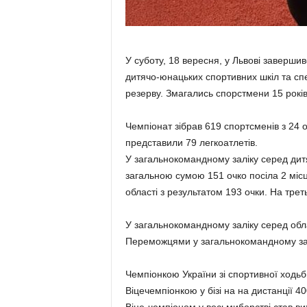
У суботу, 18 вересня, у Львові заверши
дитячо-юнацьких спортивних шкіл та спе
резерву. Змагались спорстмени 15 років
Чемпіонат зібрав 619 спортсменів з 24 
представили 79 легкоатлетів.
У загальнокомандному заліку серед ди
загальною сумою 151 очко посіла 2 мі
області з результатом 193 очки. На тре
У загальнокомандному заліку серед обл
Переможцями у загальнокомандному зал
Чемпіонкою України зі спортивної ходь
Віцечемпіонкою у бізі на на дистанції 4