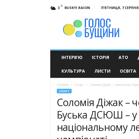
C
BUSKYI RAION
П’ЯТНИЦЯ, 7 СЕРПНЯ,
3
Голос
Бущини
ІНТЕРВ’Ю
ІСТОРІЯ
АТО
КУЛЬТУРА
ЛИСТИ
ОСВІТА
Головна
Спорт
Соломія Діжак – чемпіонка Украї
СПОРТ
Соломія Діжак – ч
Буська ДСЮШ – у т
національному л