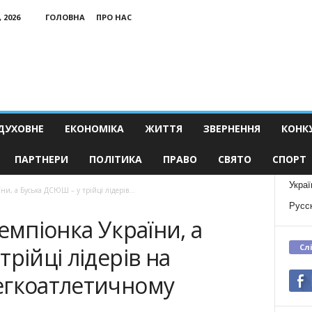
 2026
ГОЛОВНА
ПРО НАС
ДУХОВНЕ
ЕКОНОМІКА
ЖИТТЯ
ЗВЕРНЕННЯ
КОНК
ПАРТНЕРИ
ПОЛІТИКА
ПРАВО
СВЯТО
СПОРТ
Украї
ни, а Буська ДСЮШ – у трійці лідерів...
Русс
емпіонка України, а
Сл
рійці лідерів на
егкоатлетичному