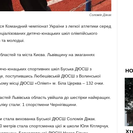
Соломія Діжак
вся Командний чемпіонат України з легкої атлетики серед
ціалізованих дитячо-юнацьких шкіл олімпійського
 та молодші.
областей та міста Києва. Львівщину на змаганнях
тячо-юнацьких спортивних шкіл Буська ДЮСШ з
сце, поступившись Любешівській ДЮСШ з Волинської
тьому місці ДЮСШ «Олімп» м. Біла Церква – 132 очки.
астей Львівська область увійшла до шестірки найкращих.
іку стали: 1 спорстмени Чернігівщини.
би стала вихованка Буської ДЮСШ Соломія Діжак.
00 метрів стала спортсменка цієї ж школи Юля Кітлярчук.