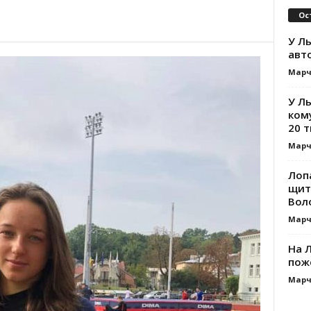
Ос
У Ль
авт
Марч
У Л
ком
20 т
Марч
Лоп
щит
Вол
Марч
На Л
пож
Марч