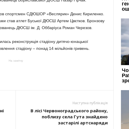
ихованець Бориславської ДЮСШ Назар Гірчак.
оров спортсмен СДЮШОР «Веслярик» Денис Кириленко.
дами став атлет Буської ДЮСШ Артем Цвєтков. Бронзову
хованець ДЮСШ ім. Д. Оббаріуса Роман Черезов.
лась реконструкція стадіону дитячо-юнацької
овлення стадіону – понад 14 мільйонів гривень.
На замітку
Наступна публікація
ні
В лісі Червоноградського району,
поблизу села Гута знайдено
застарілі артснаряди