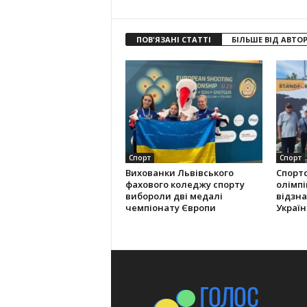
ПОВ'ЯЗАНІ СТАТТІ
БІЛЬШЕ ВІД АВТО
Спорт
Спорт
Вихованки Львівського
Спорт
фахового коледжу спорту
олімпі
вибороли дві медалі
відзна
чемпіонату Європи
Україн