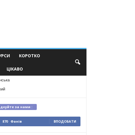
УРСИ
КОРОТКО
ЦІКАВО
нська
кий
ідкуйте за нами :
870
Фанів
ВПОДОБАТИ