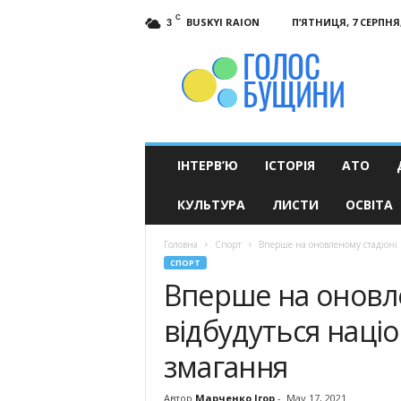
C
BUSKYI RAION
П’ЯТНИЦЯ, 7 СЕРПНЯ,
3
Голос
Бущини
ІНТЕРВ’Ю
ІСТОРІЯ
АТО
КУЛЬТУРА
ЛИСТИ
ОСВІТА
Головна
Спорт
Вперше на оновленому стадіоні 
СПОРТ
Вперше на оновле
відбудуться наці
змагання
Автор
Марченко Ігор
-
May 17, 2021