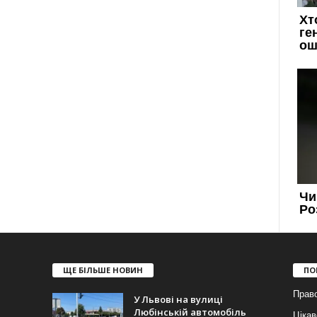
ЩЕ БІЛЬШЕ НОВИН
ПО
Прав
У Львові на вулиці
Любінській автомобіль
Цікав