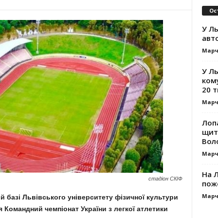
Ос
У Ль
авт
Марч
У Л
ком
20 т
Марч
Лоп
щит
Вол
Марч
На Л
стадіон СКІФ
пож
Марч
й базі Львівського університету фізичної культури
я Командний чемпіонат України з легкої атлетики