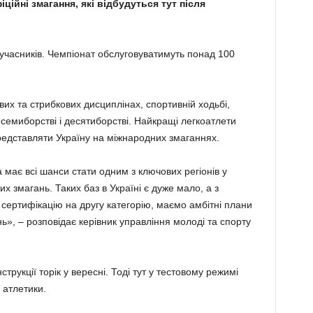
ційні змагання, які відбудуться тут після
 учасників. Чемпіонат обслуговуватимуть понад 100
вих та стрибкових дисциплінах, спортивній ходьбі,
 семиборстві і десятиборстві. Найкращі легкоатлети
представляти Україну на міжнародних змаганнях.
 має всі шанси стати одним з ключових регіонів у
 змагань. Таких баз в Україні є дуже мало, а з
сертифікацію на другу категорію, маємо амбітні плани
», – розповідає керівник управління молоді та спорту
трукції торік у вересні. Тоді тут у тестовому режимі
 атлетики.