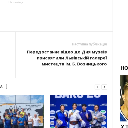
На замітку
Наступна публікація
Передостаннє відео до Дня музеїв
присвятили Львівській галереї
мистецтв ім. Б. Возницького
РА