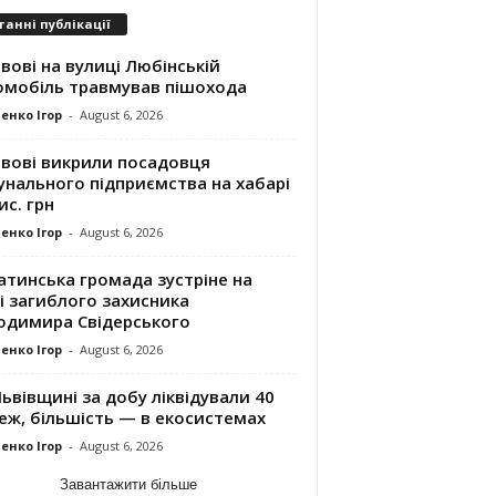
танні публікації
вові на вулиці Любінській
омобіль травмував пішохода
енко Ігор
-
August 6, 2026
ьвові викрили посадовця
унального підприємства на хабарі
ис. грн
енко Ігор
-
August 6, 2026
атинська громада зустріне на
і загиблого захисника
одимира Свідерського
енко Ігор
-
August 6, 2026
ьвівщині за добу ліквідували 40
еж, більшість — в екосистемах
енко Ігор
-
August 6, 2026
Завантажити більше