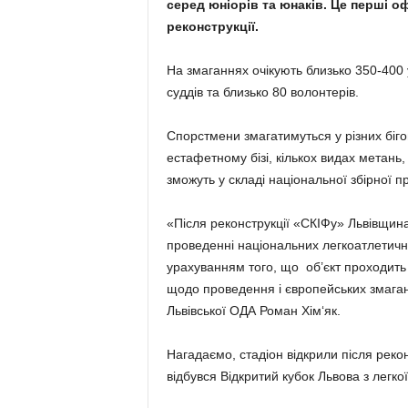
серед юніорів та юнаків. Це перші офі
реконструкції.
На змаганнях очікують близько 350-400
суддів та близько 80 волонтерів.
Спорстмени змагатимуться у різних біго
естафетному бізі, кількох видах метань,
зможуть у складі національної збірної 
«Після реконструкції «СКІФу» Львівщина
проведенні національних легкоатлетичних
урахуванням того, що об’єкт проходить 
щодо проведення і європейських змагань
Львівської ОДА Роман Хім‘як.
Нагадаємо, стадіон відкрили після реконс
відбувся Відкритий кубок Львова з легкої