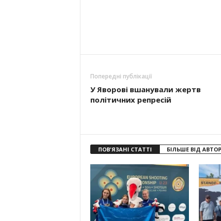
Попередні публікації
У Яворові вшанували жертв
політичних репресій
ПОВ'ЯЗАНІ СТАТТІ
БІЛЬШЕ ВІД АВТО