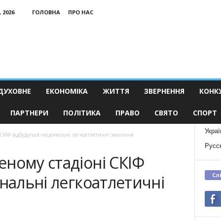
 2026
ГОЛОВНА
ПРО НАС
ДУХОВНЕ
ЕКОНОМІКА
ЖИТТЯ
ЗВЕРНЕННЯ
КОНК
ПАРТНЕРИ
ПОЛІТИКА
ПРАВО
СВЯТО
СПОРТ
Украї
СКІФ відбудуться національні легкоатлетичні змагання
Русс
ному стадіоні СКІФ
Сл
ональні легкоатлетичні