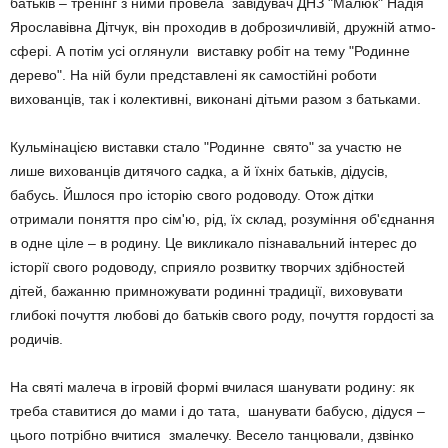
батьків – тренінг з ними провела завідувач ДНЗ "Малюк" Надія
Ярославівна Дітчук, він проходив в доброзичливій, дружній атмо­
сфері. А потім усі оглянули виставку робіт на тему "Родинне
дерево". На ній були представлені як самос­тійні роботи
вихованців, так і колективні, виконані дітьми разом з батьками.
Кульмінацією виставки стало "Родинне свято" за участю не
лише вихованців дитячого садка, а й їхніх батьків, дідусів,
бабусь. Йшлося про історію свого родоводу. Отож дітки
отримали поняття про сім'ю, рід, їх склад, ро­зуміння об'єднання
в одне ціле – в родину. Це викликало пізна­вальний інтерес до
історії свого родоводу, сприяло розвитку твор­чих здібностей
дітей, бажанню примножувати родинні традиції, виховувати
глибокі почуття любові до батьків свого роду, почуття гордості за
родичів.
На святі малеча в ігровій фор­мі вчилася шанувати родину: як
треба ставитися до мами і до тата, шанувати бабусю, дідуся –
цього потрібно вчитися зма­лечку. Весело танцювали, дзвін­ко