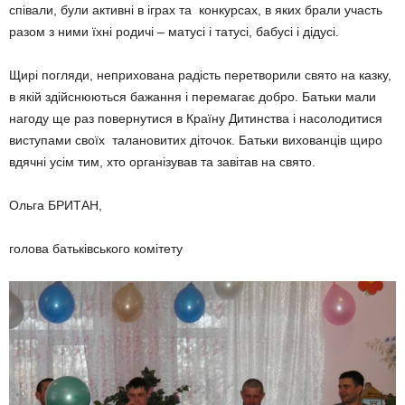
співали, були активні в іграх та конкурсах, в яких брали участь
разом з ними їхні родичі – матусі і татусі, бабусі і дідусі.
Щирі погляди, неприхована ра­дість перетворили свято на казку,
в якій здійснюються ба­жання і перемагає добро. Батьки мали
нагоду ще раз повернутися в Країну Дитинства і насоло­ди­тися
висту­пами своїх таланови­тих діточок. Батьки вихованців щиро
вдячні усім тим, хто органі­зував та завітав на свято.
Ольга БРИТАН,
голова батьківського комітету