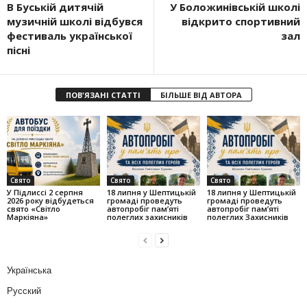
В Буській дитячій
У Боложинівській школі
музичній школі відбувся
відкрито спортивний
фестиваль української
зал
пісні
ПОВ'ЯЗАНІ СТАТТІ
БІЛЬШЕ ВІД АВТОРА
Свято
Свято
Свято
У Підлиссі 2 серпня
18 липня у Шептицькій
18 липня у Шептицькій
2026 року відбудеться
громаді проведуть
громаді проведуть
свято «Світло
автопробіг пам’яті
автопробіг пам’яті
Маркіяна»
полеглих захисників
полеглих Захисників
Українська
Русский