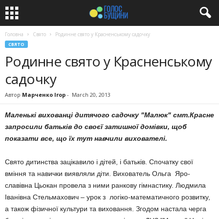
Головна
Свято
Родинне свято у Красненському садочку
СВЯТО
Родинне свято у Красненському
садочку
Автор
Марченко Ігор
-
March 20, 2013
Маленькі вихованці дитячого садочку "Малюк" смт.Красне
запросили батьків до своєї затишної домівки, щоб
показати все, що їх тут навчили вихователі.
Свято дитинства зацікавило і дітей, і батьків. Спочатку свої
вміння та навички вияв­ляли діти. Вихователь Ольга Яро­
славівна Цьокан провела з ними ранкову гімнастику. Людмила
Іванівна Стель­махович – урок з логіко-матема­тичного розвитку,
а також фізичної культури та ви­ховання. Згодом настала черга