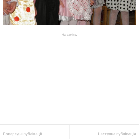
На замітку
Попередні публікації
Наступна публікація