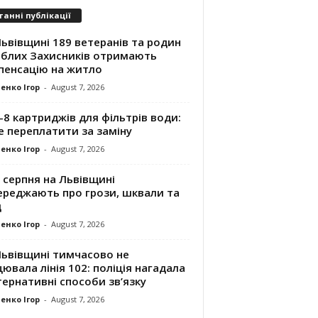
танні публікації
ьвівщині 189 ветеранів та родин
иблих Захисників отримають
пенсацію на житло
енко Ігор
-
August 7, 2026
8 картриджів для фільтрів води:
е переплатити за заміну
енко Ігор
-
August 7, 2026
 серпня на Львівщині
ереджають про грози, шквали та
д
енко Ігор
-
August 7, 2026
Львівщині тимчасово не
ювала лінія 102: поліція нагадала
ернативні способи зв’язку
енко Ігор
-
August 7, 2026