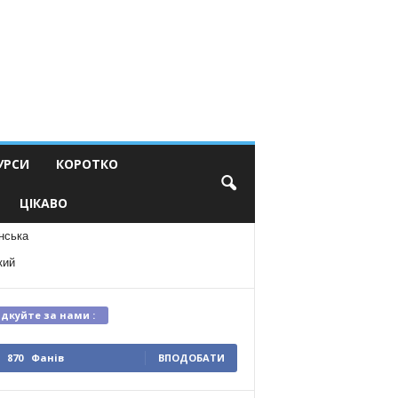
УРСИ
КОРОТКО
ЦІКАВО
нська
кий
ідкуйте за нами :
870
Фанів
ВПОДОБАТИ