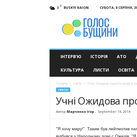
C
BUSKYI RAION
СУБОТА, 8 СЕРПНЯ, 2
3
Голос
Бущини
ІНТЕРВ’Ю
ІСТОРІЯ
АТО
КУЛЬТУРА
ЛИСТИ
ОСВІТА
Головна
Свято
Учні Ожидова просять миру в Ук
СВЯТО
Учні Ожидова про
Автор
Марченко Ігор
-
September 14, 2014
"Я хочу миру!". Таким був лейтмотив пат
відбувся у Народному домі с.Ожидів. "Я х