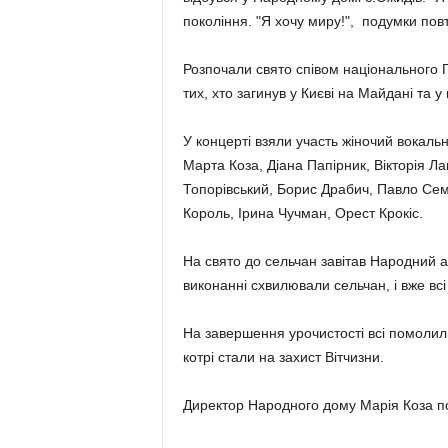
покоління. "Я хочу миру!", подумки повт
Розпочали свято співом національного 
тих, хто загинув у Києві на Майдані та у 
У концерті взяли участь жіночий вокальн
Марта Коза, Діана Папірник, Вікторія Л
Топорівський, Борис Драбич, Павло Се
Король, Ірина Чучман, Орест Крокіс.
На свято до сельчан завітав Народний ар
виконанні схвилювали сельчан, і вже всі
На завершення урочистості всі помолили
котрі стали на захист Вітчизни.
Директор Народного дому Марія Коза под