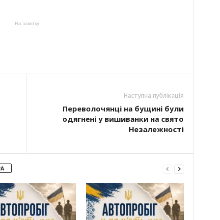
На замітку
Наступна публікація
Переволочянці на бущині були
одягнені у вишиванки на свято
Незалежності
РА