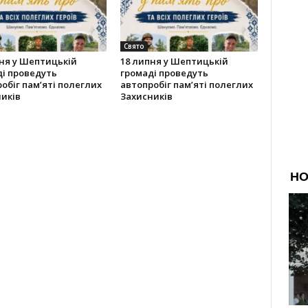
Свято
ня у Шептицькій
18 липня у Шептицькій
і проведуть
громаді проведуть
обіг пам’яті полеглих
автопробіг пам’яті полеглих
иків
Захисників