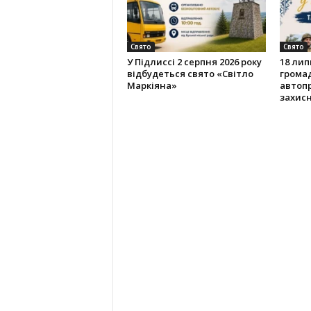
Свято
Свято
У Підлиссі 2 серпня 2026 року
18 лип
відбудеться свято «Світло
громад
Маркіяна»
автопр
захисн