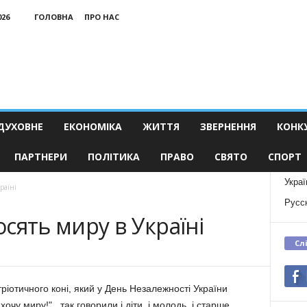
026
ГОЛОВНА
ПРО НАС
ДУХОВНЕ
ЕКОНОМІКА
ЖИТТЯ
ЗВЕРНЕННЯ
КОНК
ПАРТНЕРИ
ПОЛІТИКА
ПРАВО
СВЯТО
СПОРТ
Украї
раїні
Русс
сять миру в Україні
Сл
ріотичного коні, який у День Незалежності України
очу миру!", так говорили і діти, і молодь, і старше