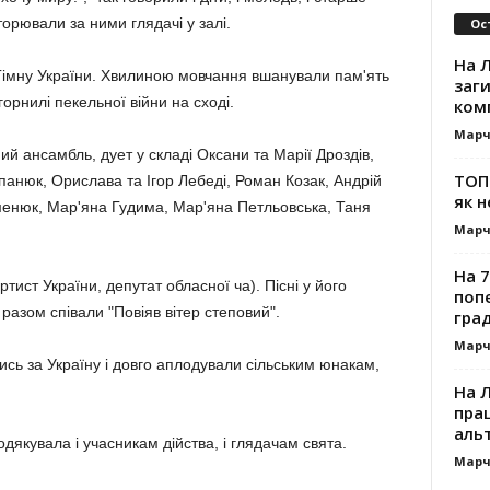
орювали за ними глядачі у залі.
Ос
На Л
Гімну України. Хвилиною мовчання вшанували пам'ять
заг
горнилі пекельної війни на сході.
ком
Марч
ий ансамбль, дует у складі Оксани та Марії Дроздів,
ТОП-
апанюк, Орислава та Ігор Лебеді, Роман Козак, Андрій
як н
менюк, Мар'яна Гудима, Мар'яна Петльовська, Таня
Марч
На 7
тист України, депутат обласної ча). Пісні у його
поп
 разом співали "Повіяв вітер степовий".
гра
Марч
сь за Україну і довго аплодували сільським юнакам,
На 
прац
альт
якувала і учасникам дійства, і глядачам свята.
Марч